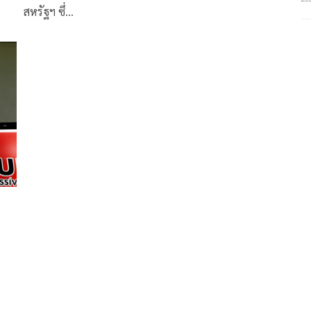
สหรัฐฯ ซึ่…