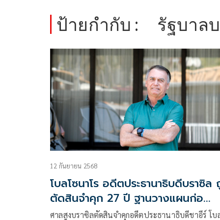
ป้ายกำกับ :
รัฐบาลบ
12 กันยายน 2568
โบลโซนาโร อดีตประธานาธิบดีบราซิล ถ
ตัดสินจำคุก 27 ปี ฐานวางแผนก่อ
รัฐประหาร
ศาลสูงบราซิลตัดสินจำคุกอดีตประธานาธิบดีชาอีร์ โบ