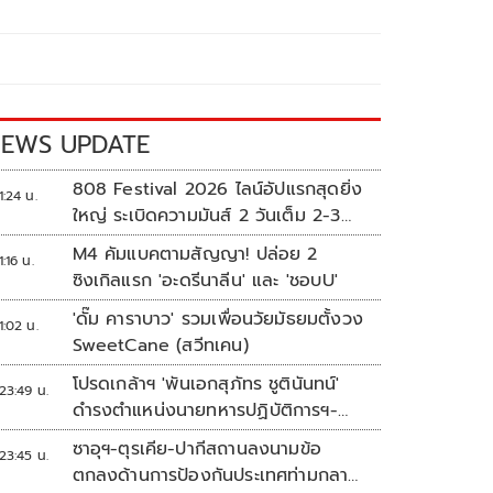
EWS UPDATE
808 Festival 2026 ไลน์อัปแรกสุดยิ่ง
1:24 น.
ใหญ่ ระเบิดความมันส์ 2 วันเต็ม 2-3
ต.ค.นี้
M4 คัมแบคตามสัญญา! ปล่อย 2
1:16 น.
ซิงเกิลแรก 'อะดรีนาลีน' และ 'ชอบU'
'ดั๊ม คาราบาว' รวมเพื่อนวัยมัธยมตั้งวง
1:02 น.
SweetCane (สวีทเคน)
โปรดเกล้าฯ 'พันเอกสุภัทร ชูตินันทน์'
23:49 น.
ดำรงตำแหน่งนายทหารปฏิบัติการฯ-
พระราชทานยศ 'พลตรี'
ซาอุฯ-ตุรเคีย-ปากีสถานลงนามข้อ
23:45 น.
ตกลงด้านการป้องกันประเทศท่ามกลาง