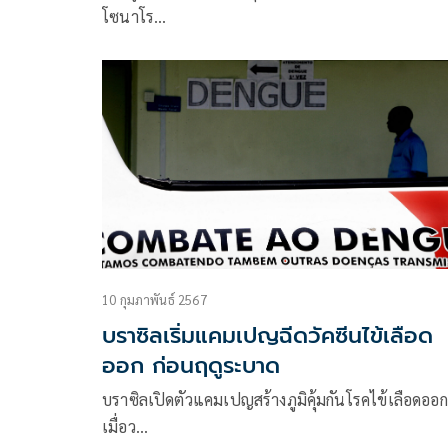
โซนาโร…
10 กุมภาพันธ์ 2567
บราซิลเริ่มแคมเปญฉีดวัคซีนไข้เลือด
ออก ก่อนฤดูระบาด
บราซิลเปิดตัวแคมเปญสร้างภูมิคุ้มกันโรคไข้เลือดออก
เมื่อว…