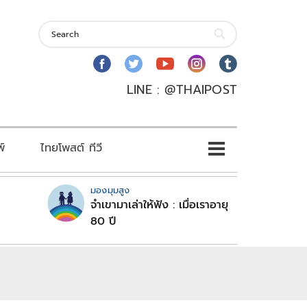
LINE : @THAIPOST
พ์
ไทยโพสต์ ทีวี
มองมุมสูง
จำเขามาเล่าให้ฟัง : เมื่อเราอายุ
80 ปี