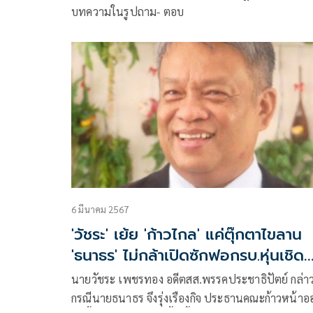
บทความในรูปถาม- ตอบ
6 มีนาคม 2567
'วัชระ' เย้ย 'ก้าวไกล' แค่ตุ๊กตาไขลาน
'ธนาธร' ไม่กล้าเปิดซักฟอกรบ.หุ่นเชิด
ของทักษิณ
นายวัชระ เพชรทอง อดีตสส.พรรคประชาธิปัตย์ กล่าวถึง
กรณีนายธนาธร จึงรุ่งเรืองกิจ ประธานคณะก้าวหน้าออก