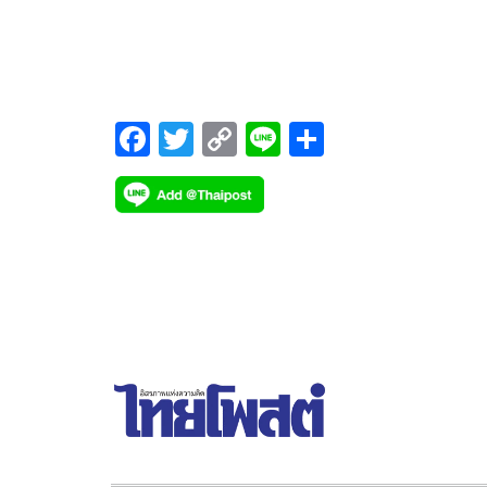
มาชี้นำว่าไม่ใช่เรื่องเกี้ยเซี้ยอะไรที่พรรคก้าวไกลจะไม่
อภิปรายไม่ไว้วางใจรัฐบาลพรรคเพื่อไทยในสมัยนี้
F
T
C
Li
S
ac
wi
o
n
h
e
tt
p
e
ar
b
er
y
e
o
Li
o
n
k
k