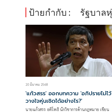
ป้ายกำกับ :
รัฐบาลหุ
20 มีนาคม 2568
'แก้วสรร' ออกบทความ 'อภิปรายไม่ไว้
วางใจหุ่นเชิดได้อย่างไร?'
นายแก้วสรร อติโพธิ นักวิชาการด้านกฎหมาย เขียน