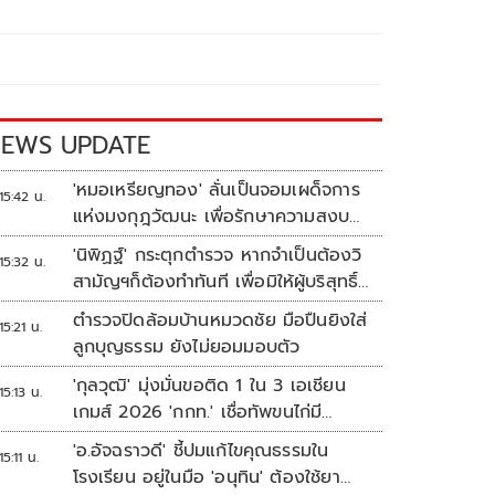
EWS UPDATE
'หมอเหรียญทอง' ลั่นเป็นจอมเผด็จการ
15:42 น.
แห่งมงกุฎวัฒนะ เพื่อรักษาความสงบ
ปลอดภัยภายในรพ.
'นิพิฏฐ์' กระตุกตำรวจ หากจำเป็นต้องวิ
15:32 น.
สามัญฯก็ต้องทำทันที เพื่อมิให้ผู้บริสุทธิ์
เสียชีวิตเพิ่ม
ตำรวจปิดล้อมบ้านหมวดชัย มือปืนยิงใส่
15:21 น.
ลูกบุญธรรม ยังไม่ยอมมอบตัว
'กุลวุฒิ' มุ่งมั่นขอติด 1 ใน 3 เอเชียน
15:13 น.
เกมส์ 2026 'กกท.' เชื่อทัพขนไก่มี
เหรียญแน่
'อ.อัจฉราวดี' ชี้ปมแก้ไขคุณธรรมใน
15:11 น.
โรงเรียน อยู่ในมือ 'อนุทิน' ต้องใช้ยา