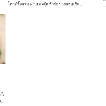
โพสต์ข้อความผ่านเฟซบุ๊ก หัวข้อ นายกหุ่นเชิด
ของ”เตี่ย” มีเนื้อหาดังนี้