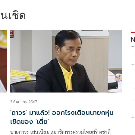
่นเชิด
N
3 กันยายน 2567
'ถาวร' มาแล้ว! ออกโรงเตือนนายกหุ่น
เชิดของ 'เตี่ย'
นายถาวร เสนเนียม สมาชิกพรรครวมไทยสร้างชาติ