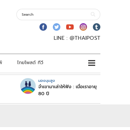
LINE : @THAIPOST
พ์
ไทยโพสต์ ทีวี
มองมุมสูง
จำเขามาเล่าให้ฟัง : เมื่อเราอายุ
80 ปี