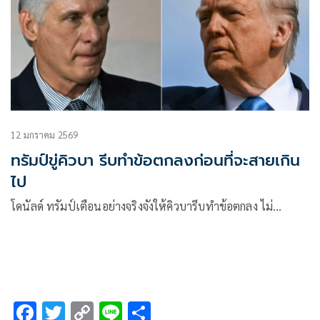
12 มกราคม 2569
ทรัมป์ขู่คิวบา รีบทำข้อตกลงก่อนที่จะสายเกิน
ไป
โดนัลด์ ทรัมป์เตือนอย่างจริงจังให้คิวบารีบทำข้อตกลง ไม่…
F
T
C
Li
S