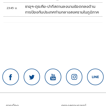
'พลตรี'
ซาอุฯ-ตุรเคีย-ปากีสถานลงนามข้อตกลงด้าน
23:45 น.
การป้องกันประเทศท่ามกลางสงครามในภูมิภาค
การเมือง
กรองสถานการณ์