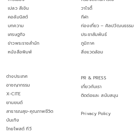
เปลว สีเงิน
วาไรตี้
คอลัมนิสต์
กีฬา
บทความ
ท่องเที่ยว – ศิลปวัฒนธรรม
เศรษฐกิจ
ประชาสัมพันธ์
ข่าวพระราชสำนัก
ภูมิภาค
หนังสือพิมพ์
สิ่งแวดล้อม
ต่างประเทศ
PR & PRESS
อาชญากรรม
เกี่ยวกับเรา
X-CITE
ติดต่อและ สนับสนุน
ยานยนต์
สาธารณสุข-คุณภาพชีวิต
Privacy Policy
บันเทิง
ไทยโพสต์ ทีวี