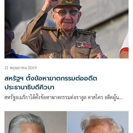
21 พฤษภาคม 2569
สหรัฐฯ ตั้งข้อหาฆาตกรรมต่ออดีต
ประธานาธิบดีคิวบา
สหรัฐอเมริกาได้ตั้งข้อหาฆาตกรรมต่อราอูล คาสโตร อดีตผู้น…