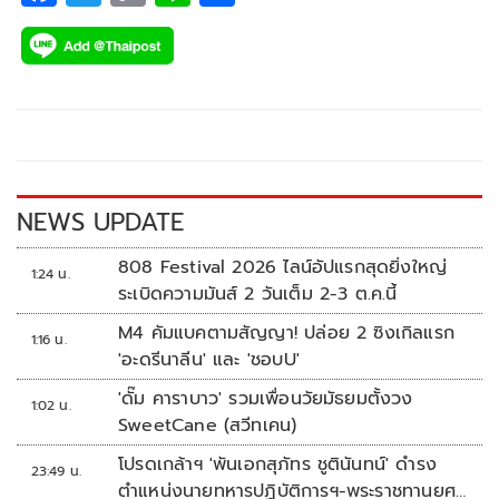
ac
wi
o
n
h
e
tt
p
e
ar
b
er
y
e
o
Li
o
n
k
k
NEWS UPDATE
808 Festival 2026 ไลน์อัปแรกสุดยิ่งใหญ่
1:24 น.
ระเบิดความมันส์ 2 วันเต็ม 2-3 ต.ค.นี้
M4 คัมแบคตามสัญญา! ปล่อย 2 ซิงเกิลแรก
1:16 น.
'อะดรีนาลีน' และ 'ชอบU'
'ดั๊ม คาราบาว' รวมเพื่อนวัยมัธยมตั้งวง
1:02 น.
SweetCane (สวีทเคน)
โปรดเกล้าฯ 'พันเอกสุภัทร ชูตินันทน์' ดำรง
23:49 น.
ตำแหน่งนายทหารปฏิบัติการฯ-พระราชทานยศ