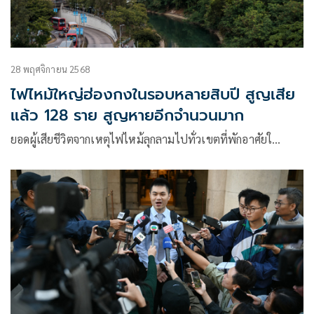
28 พฤศจิกายน 2568
ไฟไหม้ใหญ่ฮ่องกงในรอบหลายสิบปี สูญเสีย
แล้ว 128 ราย สูญหายอีกจำนวนมาก
ยอดผู้เสียชีวิตจากเหตุไฟไหม้ลุกลามไปทั่วเขตที่พักอาศัยใ…