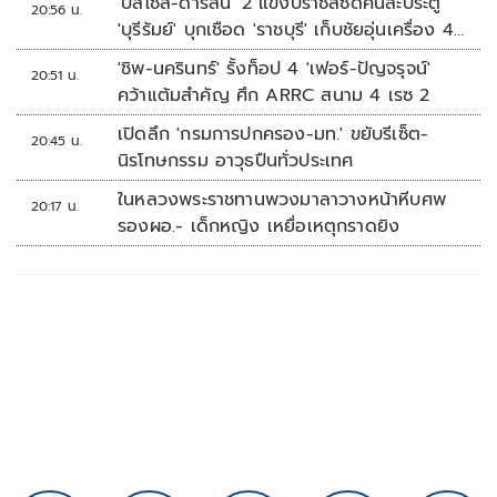
'บิสโซลี-ดาร์ลัน' 2 แข้งบราซิลซัดคนละประตู
20:56 น.
'บุรีรัมย์' บุกเชือด 'ราชบุรี' เก็บชัยอุ่นเครื่อง 4
นัดรวด
'ชิพ-นครินทร์' รั้งท็อป 4 'เฟอร์-ปัญจรุจน์'
20:51 น.
คว้าแต้มสำคัญ ศึก ARRC สนาม 4 เรซ 2
เปิดลึก 'กรมการปกครอง-มท.' ขยับรีเซ็ต-
20:45 น.
นิรโทษกรรม อาวุธปืนทั่วประเทศ
ในหลวงพระราชทานพวงมาลาวางหน้าหีบศพ
20:17 น.
รองผอ.- เด็กหญิง เหยื่อเหตุกราดยิง