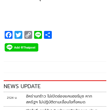
F
T
C
Li
S
ac
wi
o
n
h
e
tt
p
e
ar
b
er
y
e
o
Li
o
n
k
k
NEWS UPDATE
อิหร่านกร้าว ไม่เปิดช่องแคบฮอร์มุซ หาก
21:24 น.
สหรัฐฯ ไม่ปฏิบัติตามเงื่อนไขทั้งหมด