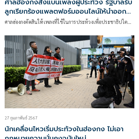
ศาลฮ่องกงสั่งแบนเพลงผู้ประท้วง รัฐบาลรับ
ลูกเรียกร้องแพลตฟอร์มออนไลน์ให้นำออก
ทันที
ศาลฮ่องกงตัดสินให้เพลงที่ใช้ในการประท้วงเพื่อประชาธิปไต…
27 กุมภาพันธ์ 2567
นักเคลื่อนไหวเริ่มประท้วงในฮ่องกง ไม่เอา
กฎหมายความมั่นคงฉบับใหม่