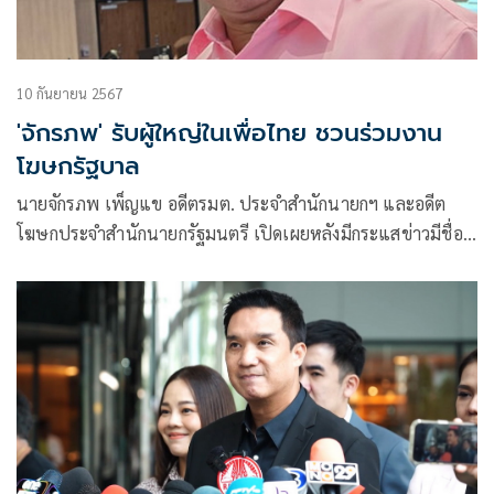
10 กันยายน 2567
'จักรภพ' รับผู้ใหญ่ในเพื่อไทย ชวนร่วมงาน
โฆษกรัฐบาล
นายจักรภพ เพ็ญแข อดีตรมต. ประจำสำนักนายกฯ และอดีต
โฆษกประจำสำนักนายกรัฐมนตรี เปิดเผยหลังมีกระแสข่าวมีชื่อ
เป็นแคนดิเดตโฆษกประจำสำนักนายกรัฐมนตรีว่า เมื่อช่วง
สัปดาห์ที่ผ่านมาได้มีผู้ใหญ่ของพรรคเพื่อไทยติดต่อมาพร้อมถาม
ว่า