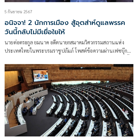
5 กันยายน 2567
อนิจจา! 2 นักการเมือง สู้อุตส่าห์ดูแลพรรค
วันนี้กลับไม่มีเยื่อใยให้
นายต่อตระกูล ยมนาค อดีตนายกสมาคมวิศวกรรมสถานแห่ง
ประเทศไทยในพระบรมราชูปถัมภ์ โพสต์ข้อความผ่านเฟซบุ๊กว่า
อนิจจา 2 นักการเมือง คุณภาพดี สู้อุตส่าห์ดูแลพรรคมาให้ วันนี้
ไม่มีเยื่อใยให้