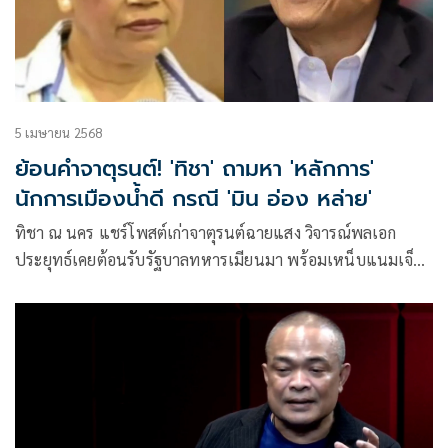
5 เมษายน 2568
ย้อนคำจาตุรนต์! 'ทิชา' ถามหา 'หลักการ'
นักการเมืองน้ำดี กรณี 'มิน อ่อง หล่าย'
ทิชา ณ นคร แชร์โพสต์เก่าจาตุรนต์ฉายแสง วิจารณ์พลเอก
ประยุทธ์เคยต้อนรับรัฐบาลทหารเมียนมา พร้อมเหน็บแนมเจ็บ
ๆ ถามหาจุดยืนและหลักการจากนักการเมืองน้ำดี หลังรัฐบาลแพ
ทองธารต้อนรับมิน อ่อง หล่าย สะเทือนภาพลักษณ์ซ้ำรอยเดิมที่
เคยวิจารณ์ไว้