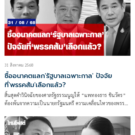
31 สิงหาคม 2568
ซื้ออนาคตแลก'รัฐบาลเฉพาะกาล' ปัจจัย
ที่'พรรคส้ม'เลือกแล้ว?
สิ้นสุดคำวินิจฉัยของศาลรัฐธรรมนูญให้ “แพทองธาร ชินวัตร”
ต้องพ้นจากความเป็นนายกรัฐมนตรี ความเคลื่อนไหวของพรรค
ภูมิไทยในการจัดตั้งรัฐบาลเฉพาะกาลเพื่อนำไปสู่การยุบสภาก็
เริ่มขึ้นในวัน