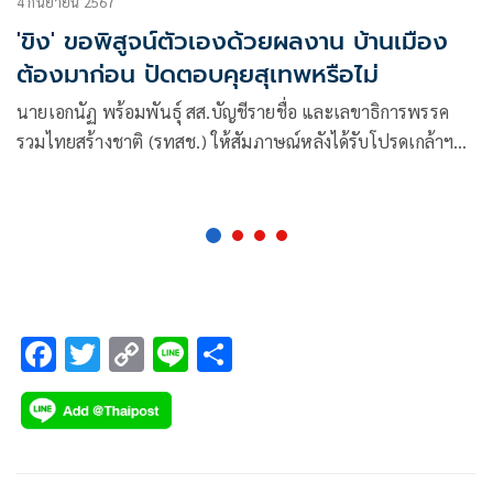
4 กันยายน 2567
'ขิง' ขอพิสูจน์ตัวเองด้วยผลงาน บ้านเมือง
ต้องมาก่อน ปัดตอบคุยสุเทพหรือไม่
นายเอกนัฏ พร้อมพันธุ์ สส.บัญชีรายชื่อ และเลขาธิการพรรค
รวมไทยสร้างชาติ (รทสช.) ให้สัมภาษณ์หลังได้รับโปรดเกล้าฯ
เป็นรัฐมนตรีว่าการกระทรวงอุตสาหกรรม และถูกกระแสวิพากษ์
วิจารณ์อย่างมาก เพราะเคยร่วมชุมนุมกับกลุ่ม กปปส.
F
T
C
Li
S
ac
wi
o
n
h
e
tt
p
e
ar
b
er
y
e