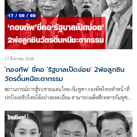
17 สิงหาคม 2568
'กองทัพ' ขี่คอ 'รัฐบาลเป็ดง่อย' 2พ่อลูกชิน
วัตรดิ้นหนีชะตากรรม
สถานการณ์การสู้รบชายแดนไทย-กัมพูชา กองทัพไทยทำหน้าที่
ปกป้องอธิปไตยได้อย่างยอดเยี่ยม สามารถเผด็จศึกทหารกัมพูชา
ได้อย่างราบคาบ โชว์แสนยานุภาพให้โลกได้ประจักษ์