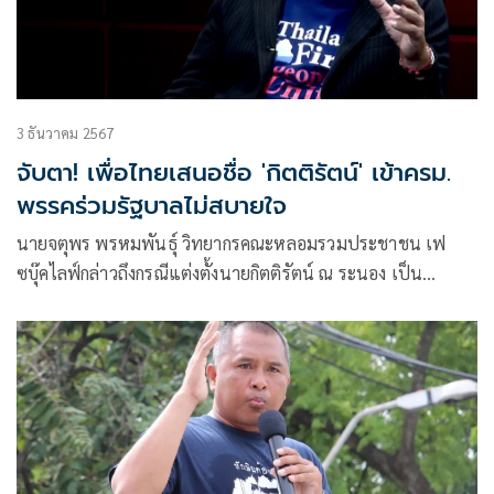
3 ธันวาคม 2567
จับตา! เพื่อไทยเสนอชื่อ 'กิตติรัตน์' เข้าครม.
พรรคร่วมรัฐบาลไม่สบายใจ
นายจตุพร พรหมพันธุ์ วิทยากรคณะหลอมรวมประชาชน เฟ
ซบุ๊คไลฟ์กล่าวถึงกรณีแต่งตั้งนายกิตติรัตน์ ณ ระนอง เป็น
ประธานบอร์ดแบงก์ช