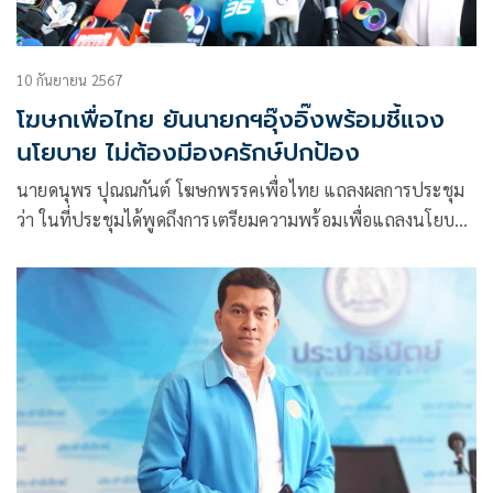
10 กันยายน 2567
โฆษกเพื่อไทย ยันนายกฯอุ๊งอิ๊งพร้อมชี้แจง
นโยบาย ไม่ต้องมีองครักษ์ปกป้อง
นายดนุพร ปุณณกันต์ โฆษกพรรคเพื่อไทย แถลงผลการประชุม
ว่า ในที่ประชุมได้พูดถึงการเตรียมความพร้อมเพื่อแถลงนโยบาย
รัฐบาลในวันที่ 12-13 ก.ย. โดยพรรคได้เตรียมทีมที่จะอภิปราย
สนับสนุนนโยบายของน.ส.แพทองธาร