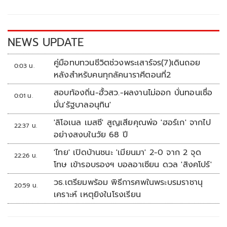
o
Li
o
n
k
k
NEWS UPDATE
คู่มือทบทวนชีวิตช่วงพระเสาร์จร(7)เดินถอย
0:03 น.
หลังสำหรับคนทุกลัคนาราศีตอนที่2
สอบท้องถิ่น-ฮั้วสว.-ผลงานไม่ออก บั่นทอนเชื่อ
0:01 น.
มั่น'รัฐบาลอนุทิน'
'ลิโอเนล เมสซี' สูญเสียคุณพ่อ 'ฮอร์เก' จากไป
22:37 น.
อย่างสงบในวัย 68 ปี
'ไทย' เปิดบ้านชนะ 'เมียนมา' 2-0 จาก 2 จุด
22:26 น.
โทษ เข้ารอบรองฯ บอลอาเซียน ดวล 'สิงคโปร์'
วธ.เตรียมพร้อม พิธีการศพในพระบรมราชานุ
20:59 น.
เคราะห์ เหตุยิงในโรงเรียน