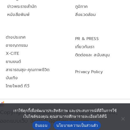
ข่าวพระราชสำนัก
ภูมิภาค
หนังสือพิมพ์
สิ่งแวดล้อม
ต่างประเทศ
PR & PRESS
อาชญากรรม
เกี่ยวกับเรา
X-CITE
ติดต่อและ สนับสนุน
ยานยนต์
สาธารณสุข-คุณภาพชีวิต
Privacy Policy
บันเทิง
ไทยโพสต์ ทีวี
Copyright© thaipost.net, All rights reserved.,
เราใช้คุกกี้เพื่อพัฒนาประสิทธิภาพ และประสบการณ์ที่ดีในการใช้
เว็บไซต์ของคุณ คุณสามารถศึกษารายละเอียดได้ที่นี่
ออกแบบเว็บ จัดทำเว็บไซต์โดย iDesign
ยินยอม
นโยบายความเป็นส่วนตัว