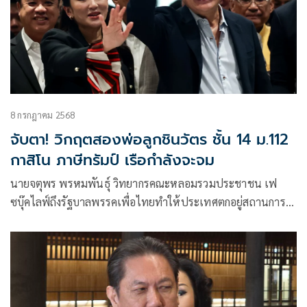
8 กรกฎาคม 2568
จับตา! วิกฤตสองพ่อลูกชินวัตร ชั้น 14 ม.112
กาสิโน ภาษีทรัมป์ เรือกำลังจะจม
นายจตุพร พรหมพันธุ์ วิทยากรคณะหลอมรวมประชาชน เฟ
ซบุ๊คไลฟ์ถึงรัฐบาลพรรคเพื่อไทยทำให้ประเทศตกอยู่สถานการณ์
แย่ ๆ รอ