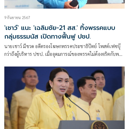
9 กันยายน 2567
'เชาว์' แนะ 'เฉลิมชัย-21 สส.' ทิ้งพรรคแบบ
กลุ่มธรรมนัส เปิดทางฟื้นฟู ปชป.
นายเชาว์ มีขวด อดีตรองโฆษกพรรคประชาธิปัตย์ โพสต์เฟซบุ๊
กว่าถึงผู้บริหาร ปชป. เมื่ออุดมการณ์ของพรรคไม่ต้องจริตกับพวก
ท่าน ขอให้จากไปด้วยดี