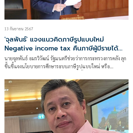
13 กันยายน 2567
'จุลพันธ์' แจงแนวคิดภาษีรูปแบบใหม่
Negative income tax คืนภาษีผู้มีรายได้
น้อย
นายจุลพันธ์ อมรวิวัฒน์ รัฐมนตรีช่วยว่าการกระทรวงการคลัง ลุก
ขึ้นชี้แจงนโยบายการศึกษาระบบภาษีรูปแบบใหม่ หรือ
negative income tax ว่า แนวความคิดนี้ เป็นแนวความคิดที่ถูก
นำมาบรรจุในแนวนโยบายแห่งรัฐ