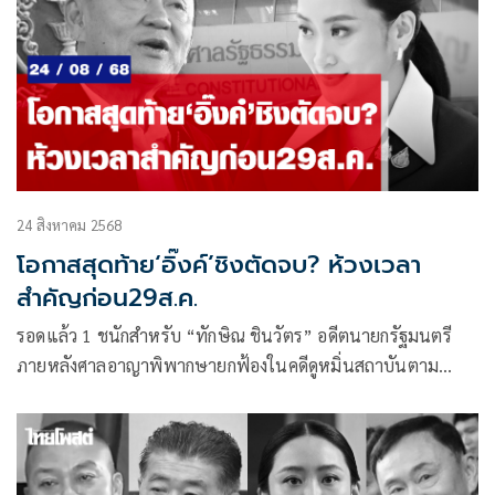
24 สิงหาคม 2568
โอกาสสุดท้าย‘อิ๊งค์’ชิงตัดจบ? ห้วงเวลา
สำคัญก่อน29ส.ค.
รอดแล้ว 1 ชนักสำหรับ “ทักษิณ ชินวัตร” อดีตนายกรัฐมนตรี
ภายหลังศาลอาญาพิพากษายกฟ้องในคดีดูหมิ่นสถาบันตาม
ประมวลกฎหมายอาญา มาตรา 112 ความผิดเกี่ยวกับ