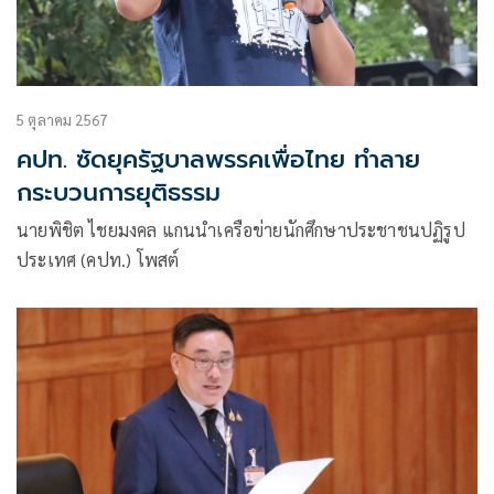
5 ตุลาคม 2567
คปท. ซัดยุครัฐบาลพรรคเพื่อไทย ทำลาย
กระบวนการยุติธรรม
นายพิชิต ไชยมงคล แกนนำเครือข่ายนักศึกษาประชาชนปฏิรูป
ประเทศ (คปท.) โพสต์