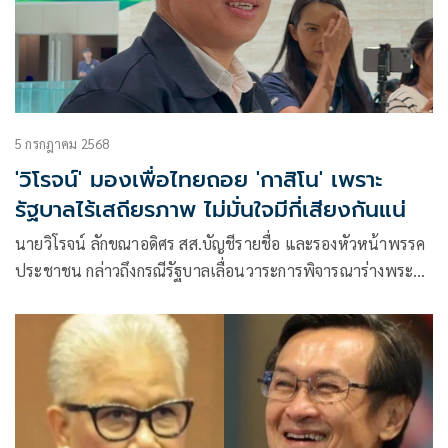
5 กรกฎาคม 2568
'วิโรจน์' มองเพื่อไทยถอย 'กาสิโน' เพราะ
รัฐบาลไร้เสถียรภาพ ไม่มั่นใจมีกี่เสียงกันแน่
นายวิโรจน์ ลักขณาอดิศร สส.บัญชีรายชื่อ และรองหัวหน้าพรรค
ประชาชน กล่าวถึงกรณีรัฐบาลเลื่อนวาระการพิจารณาร่างพระ
ราชบัญญัติ (พ.ร.บ.) การประกอบธุรกิจสถานบันเทิงครบวงจร