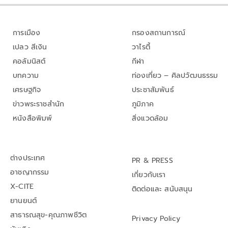
การเมือง
กรองสถานการณ์
เปลว สีเงิน
วาไรตี้
คอลัมนิสต์
กีฬา
บทความ
ท่องเที่ยว – ศิลปวัฒนธรรม
เศรษฐกิจ
ประชาสัมพันธ์
ข่าวพระราชสำนัก
ภูมิภาค
หนังสือพิมพ์
สิ่งแวดล้อม
ต่างประเทศ
PR & PRESS
อาชญากรรม
เกี่ยวกับเรา
X-CITE
ติดต่อและ สนับสนุน
ยานยนต์
สาธารณสุข-คุณภาพชีวิต
Privacy Policy