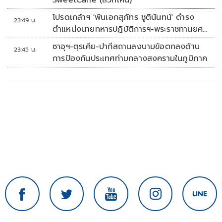
SweetCane (สวีทเคน)
โปรดเกล้าฯ 'พันเอกสุภัทร ชูตินันทน์' ดำรง
23:49 น.
ตำแหน่งนายทหารปฏิบัติการฯ-พระราชทานยศ
'พลตรี'
ซาอุฯ-ตุรเคีย-ปากีสถานลงนามข้อตกลงด้าน
23:45 น.
การป้องกันประเทศท่ามกลางสงครามในภูมิภาค