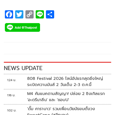
ต้องชัดเจน
F
T
C
Li
S
ac
wi
o
n
h
e
tt
p
e
ar
b
er
y
e
o
Li
o
n
k
k
NEWS UPDATE
808 Festival 2026 ไลน์อัปแรกสุดยิ่งใหญ่
1:24 น.
ระเบิดความมันส์ 2 วันเต็ม 2-3 ต.ค.นี้
M4 คัมแบคตามสัญญา! ปล่อย 2 ซิงเกิลแรก
1:16 น.
'อะดรีนาลีน' และ 'ชอบU'
'ดั๊ม คาราบาว' รวมเพื่อนวัยมัธยมตั้งวง
1:02 น.