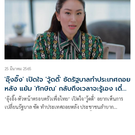
25 มีนาคม 2565
'อุ๊งอิ๊ง' เปิดใจ 'วู้ดดี้' ซัดรัฐบาลทำประเทศถอย
หลัง แย้ม 'ทักษิณ' กลับถึงเวลาจะรู้เอง เดี๋ยว
ไม่เซอร์ไพรส์
‘อุ๊งอิ๊ง-หัวหน้าครอบครัวเพื่อไทย’ เปิดใจ’วู้ดดี้’ อยากเห็นการ
เปลี่ยนรัฐบาล ซัด ทำประเทศถอยหลัง ประชาชนลำบาก
เศรษฐกิจไม่ดีเหมือนยุค’คุณพ่อ’ เผย ณ วันนี้ยังไม่พร้อมเป็นนา
ยกฯ แย้ม’ทักษิณ’ กลับมารูปแบบไหน บอก ถึงเวลาจะรู้เอง เดี๋ยว
ไม่เซอร์ไพรส์ ไม่คิดประวัติศาสตร์จะซ้ำรอย รู้สึกความยุติธรรม