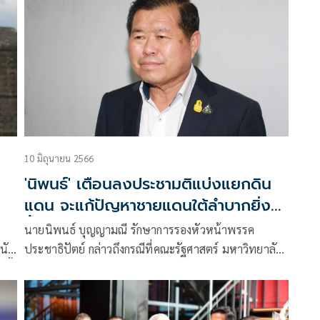
น
10 มิถุนายน 2566
'นิพนธ์' เตือนลงประชามติแบ่งแยกดิน
แดน จะแก้ปัญหาชายแดนใต้ลำบากยิ่ง
ขึ้น
นายนิพนธ์ บุญญามณี รักษาการรองหัวหน้าพรรค
นัก
ประชาธิปัตย์ กล่าวถึงกรณีที่คณะรัฐศาสตร์ มหาวิทยาลัย
นี้
สงขลานครินทร์ วิทยาเขตปัตตานี