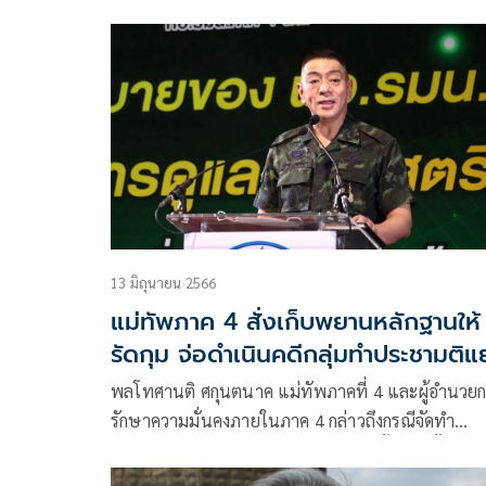
ทะเบียนพรรคการเมืองได้ตรวจสอบว่ามีกรรมการบริ
13 มิถุนายน 2566
แม่ทัพภาค 4 สั่งเก็บพยานหลักฐานให้
รัดกุม จ่อดำเนินคดีกลุ่มทำประชามติ
เอกราช
พลโทศานติ ศกุนตนาค แม่ทัพภาคที่ 4 และผู้อำนวย
รักษาความมั่นคงภายในภาค 4 กล่าวถึงกรณีจัดทำ
ประชามติแยกปัตตานีว่า ได้ตรวจสอบทั้งหมดตั้งแต่เริ
เปิดประชุมสัมมนาฯ และเชื่อมโยงถึงใครแบบค่อยเป็