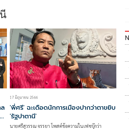
นี
N
17 มิถุนายน 2566
าล
'พี่ศรี' ฉะเดือดนักการเมืองปากว่าตาขยิบ
ยก
'รัฐปาตานี'
นายศรีสุวรรณ จรรยา โพสต์ข้อความในเฟซบุ๊กว่า