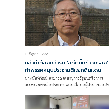
ค่อยไป รวมทั้งสอบถามเจ้าหน้าที่ทางกฎหมายทุกส่ว
เรียบร้อยแล้ว
11 มิถุนายน 2566
กล้าทำต้องกล้ารับ 'อดีตบิ๊กข่าวกรอง'
ท้าพรรคหนุนประชามติแยกดินแดน
นายนันทิวัฒน์ สามารถ เลขานุการรัฐมนตรีว่าการ
กระทรวงการต่างประเทศ และอดีตรองผู้อำนวยการสำ
ข่าวกรองแห่งชาติ โพสต์ข้อความในเฟซบุ๊กมีเนื้อหาดัง