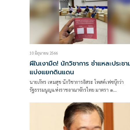
10 มิถุนายน 2566
ผีในเงามืด! นักวิชาการ ชำแหละประชา
แบ่งแยกดินแดน
นายภัทร เหมสุข นักวิชาการอิสระ โพสต์เฟซบุ๊กว่า
รัฐธรรมนูญแห่งราชอาณาจักรไทย มาตรา ๑
ประเทศไทยเป็นราชอาณาจักรอันหนึ่งอันเดียว จะแบ่ง
แยกมิได้