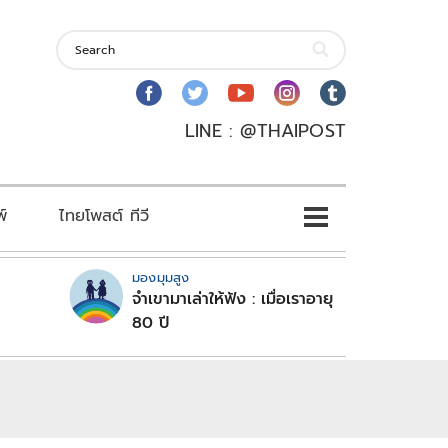
LINE : @THAIPOST
พ์
ไทยโพสต์ ทีวี
มองมุมสูง
จำเขามาเล่าให้ฟัง : เมื่อเราอายุ
80 ปี