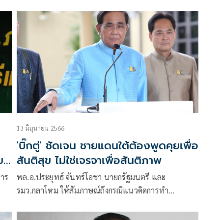
หาร
13 มิถุนายน 2566
'บิ๊กตู่' ชัดเจน ชายแดนใต้ต้องพูดคุยเพื่อ
แยก
สันติสุข ไม่ใช่เจรจาเพื่อสันติภาพ
การ
พล.อ.ประยุทธ์ จันทร์โอชา นายกรัฐมนตรี และ
รมว.กลาโหม ให้สัมภาษณ์ถึงกรณีแนวคิดการทำ
่ม
ประชามติเพื่อขอแยกให้จังหวัดปัตตานีเป็น
น