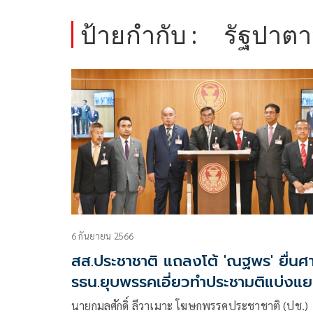
ป้ายกำกับ :
รัฐปาตา
6 กันยายน 2566
สส.ประชาชาติ แถลงโต้ 'ณฐพร' ยื่นศ
รธน.ยุบพรรคเอี่ยวทำประชามติแบ่งแ
ดินแดน
นายกมลศักดิ์ ลีวาเมาะ โฆษกพรรคประชาชาติ (ปช.)