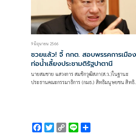
9 มิถุนายน 2566
ซวยแล้ว! จี้ กกต. สอบพรรคการเมือ
ท่อน้ำเลี้ยงประชามติรัฐปาตานี
นายสมชาย แสวงการ สมชิกวุฒิสภา(ส.ว.)ในฐานะ
ประธานคณะกรรมาธิการ (กมธ.) สิทธิมนุษยชน สิทธิ
เสรีภาพและการคุ้มครองผู้บริโภค วุฒิสภา กล่าวเรียกร้อง
ให้ กองอำนวยการรักษาความมั่นคงภายในราชอาณาจ
F
T
C
Li
S