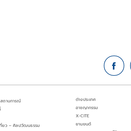
ต่างประเทศ
สถานการณ์
อาชญากรรม
้
X-CITE
ยานยนต์
เที่ยว – ศิลปวัฒนธรรม