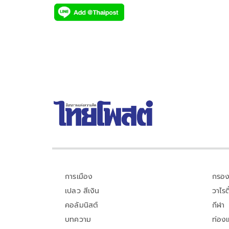
ac
wi
o
n
h
e
tt
p
e
ar
b
er
y
e
o
Li
o
n
k
k
การเมือง
กรอง
เปลว สีเงิน
วาไรตี
คอลัมนิสต์
กีฬา
บทความ
ท่อง