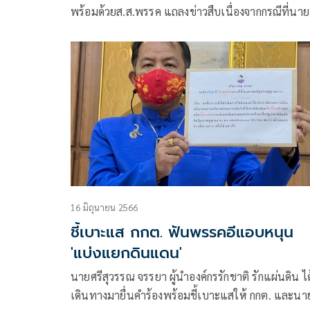
พร้อมด้วยส.ส.พรรค แถลงข่าวสืบเนื่องจากกรณีที่นา
พร โตประยูร ได้ยื่นคำร้องต่อศาลรัฐธรรมนูญให้ยุบพ
ประชาชาติ ปมล้มล้างการปกครอง เพื่อให้วินิจฉัยต่อ
การกระทำของสมาชิกจากสามพรรคการเมือง
16 มิถุนายน 2566
ชี้เบาะแส กกต. ฟันพรรคอีแอบหนุน
'แบ่งแยกดินแดน'
นายศรีสุวรรณ จรรยา ผู้นำองค์กรรักชาติ รักแผ่นดิน ได
เดินทางมายื่นคำร้องพร้อมชี้เบาะแสให้ กกต. และนา