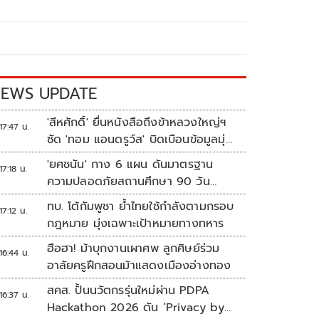
EWS UPDATE
'สีหศักดิ์' ยื่นหนังสือถึงข้าหลวงใหญ่ฯ
17:47 น.
ซัด 'ทอม แอนดรูว์ส' บิดเบือนข้อมูลมุ่ง
แสวงหาผลประโยชน์ทางการเมือง
'ยศชนัน' กาง 6 แผน ดันมาตรฐาน
17:18 น.
ความปลอดภัยสถานศึกษา 90 วัน
ป้องกันก่อเหตุรุนแรง
ทบ. โต้กัมพูชา ย้ำไทยใช้กำลังตามกรอบ
17:12 น.
กฎหมาย มุ่งเฉพาะเป้าหมายทางทหาร
ฮือฮา! ม้าบุกงานเผาศพ ลูกศิษย์ร่วม
16:44 น.
อาลัยครูฝึกสอนม้าแสดงเมืองอ่างทอง
สคส. ปั้นนวัตกรรุ่นใหม่ผ่าน PDPA
16:37 น.
Hackathon 2026 ดัน ‘Privacy by