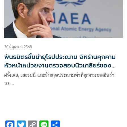
30 มิถุนายน 2568
พันธมิตรชั้นนำยุโรปประณาม อิหร่านคุกคาม
หัวหน้าหน่วยงานตรวจสอบนิวเคลียร์ของ
ยูเอ็น
ฝรั่งเศส, เยอรมนี และอังกฤษประณามท่าทีคุกคามของอิหร่า
นท…
F
T
C
Li
S