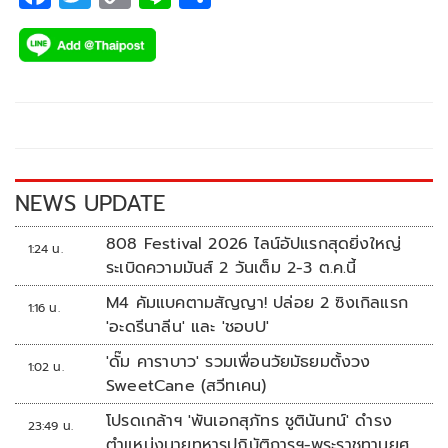
ac
wi
o
n
h
e
tt
p
e
ar
b
er
y
e
o
Li
o
n
k
k
NEWS UPDATE
808 Festival 2026 ไลน์อัปแรกสุดยิ่งใหญ่
1:24 น.
ระเบิดความมันส์ 2 วันเต็ม 2-3 ต.ค.นี้
M4 คัมแบคตามสัญญา! ปล่อย 2 ซิงเกิลแรก
1:16 น.
'อะดรีนาลีน' และ 'ชอบU'
'ดั๊ม คาราบาว' รวมเพื่อนวัยมัธยมตั้งวง
1:02 น.
SweetCane (สวีทเคน)
โปรดเกล้าฯ 'พันเอกสุภัทร ชูตินันทน์' ดำรง
23:49 น.
ตำแหน่งนายทหารปฏิบัติการฯ-พระราชทานยศ