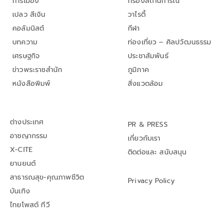
การเมือง
กรองสถานการณ์
เปลว สีเงิน
วาไรตี้
คอลัมนิสต์
กีฬา
บทความ
ท่องเที่ยว – ศิลปวัฒนธรรม
เศรษฐกิจ
ประชาสัมพันธ์
ข่าวพระราชสำนัก
ภูมิภาค
หนังสือพิมพ์
สิ่งแวดล้อม
ต่างประเทศ
PR & PRESS
อาชญากรรม
เกี่ยวกับเรา
X-CITE
ติดต่อและ สนับสนุน
ยานยนต์
สาธารณสุข-คุณภาพชีวิต
Privacy Policy
บันเทิง
ไทยโพสต์ ทีวี