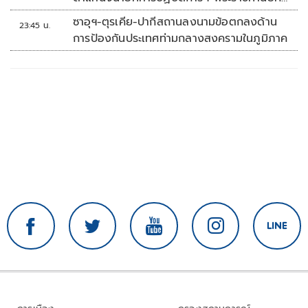
'พลตรี'
ซาอุฯ-ตุรเคีย-ปากีสถานลงนามข้อตกลงด้าน
23:45 น.
การป้องกันประเทศท่ามกลางสงครามในภูมิภาค