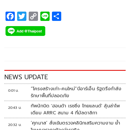
F
T
C
Li
S
ac
wi
o
n
h
e
tt
p
e
ar
b
er
y
e
o
Li
o
n
k
k
NEWS UPDATE
“โครงสร้างเก่า-คนใหม่”บีอาร์เอ็น รัฐตรึงกำลัง
0:01 น.
รักษาพื้นที่ปลอดภัย
ทัพนักบิด 'ฮอนด้า เรซซิ่ง ไทยแลนด์' ลุ้นล่าโพ
20:43 น.
เดียม ARRC สนาม 4 ที่มัลดาลิกา
‘ศุภมาส’ สั่งเข้มตรวจคลินิกเสริมความงาม ย้ำ
20:32 น.