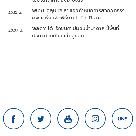
โฆษณาราคาต้องจ่ายจริง
พี่ชาย 'ฮลุน โซโล่' แจ้งกำหนดการสวดอภิธรรม
20:12 น.
ศพ เตรียมจัดพิธีฌาปนกิจ 11 ส.ค.
'ลลิดา' โต้ 'รักชนก' ปมงบน้ำบาดาล ชี้พื้นที่
20:07 น.
ปชน.ได้วงเงินเฉลี่ยสูงสุด