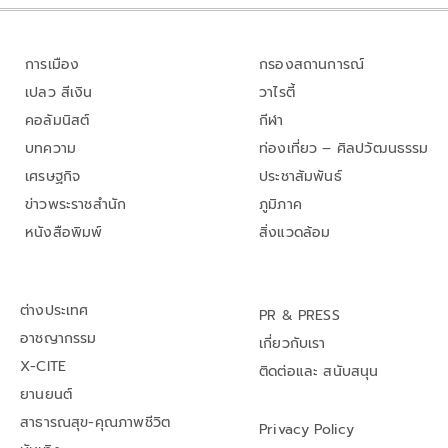
การเมือง
กรองสถานการณ์
เปลว สีเงิน
วาไรตี้
คอลัมนิสต์
กีฬา
บทความ
ท่องเที่ยว – ศิลปวัฒนธรรม
เศรษฐกิจ
ประชาสัมพันธ์
ข่าวพระราชสำนัก
ภูมิภาค
หนังสือพิมพ์
สิ่งแวดล้อม
ต่างประเทศ
PR & PRESS
อาชญากรรม
เกี่ยวกับเรา
X-CITE
ติดต่อและ สนับสนุน
ยานยนต์
สาธารณสุข-คุณภาพชีวิต
Privacy Policy