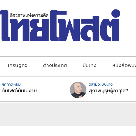
เศรษฐกิจ
ต่างประเทศ
บันเทิง
หนังสือพิม
ผักกาดหอม
วิสามัญบันเทิง
ดับไฟใต้มันไม่ง่าย
สุภาพบุรุษผู้อาวุโส?