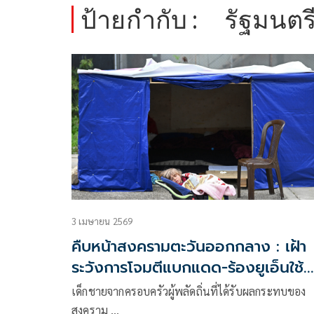
ป้ายกำกับ :
รัฐมนตร
3 เมษายน 2569
คืบหน้าสงครามตะวันออกกลาง : เฝ้า
ระวังการโจมตีแบกแดด-ร้องยูเอ็นใช้
กำลังเปิดช่องแคบ
เด็กชายจากครอบครัวผู้พลัดถิ่นที่ได้รับผลกระทบของ
สงคราม …