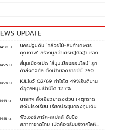
EWS UPDATE
นครปฐมดัน ‘กล้วยไม้-สินค้าเกษตร
14:30 น.
คุณภาพ’ สร้างมูลค่าเศรษฐกิจฐานราก
ตั้งเป้าเงินสะพัด 10 ล้านบาท
สี่มุมเมืองเปิด ‘สี่มุมเมืองออนไลน์’ รุก
14:25 น.
ค้าส่งดิจิทัล ตั้งเป้ายอดขายปีนี้ 760
ล้านบาท
KJLโชว์ Q2/69 กำไรโต 49%รับดีมาน
14:24 น.
ด์อุตฯหนุนเป้าปีโต 12.7%
นายกฯ สั่งเยียวยาเร่งด่วน เหตุกราด
14:19 น.
ยิงในโรงเรียน เรียกประชุมกองทุนเงิน
ช่วยเหลือฯทันที
ฟิวเจอร์พาร์ค-สเปลล์ จับมือ
14:18 น.
สภากาชาดไทย เปิดห้องรับบริจาคโลหิต
ประจำแห่งแรกในศูนย์การค้าปทุมธานี