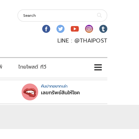
LINE : @THAIPOST
พ์
ไทยโพสต์ ทีวี
คันปากอยากเล่า
เลขทรัพย์สินให้โชค