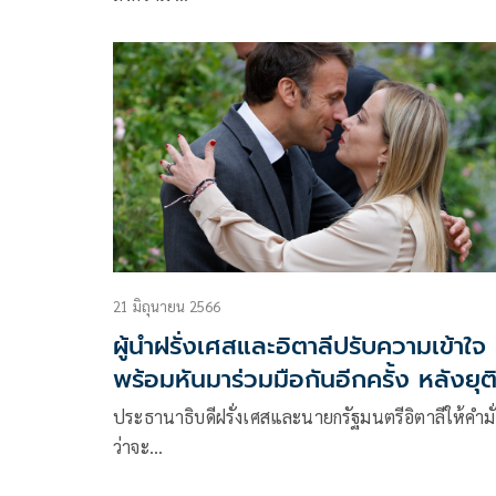
21 มิถุนายน 2566
ผู้นำฝรั่งเศสและอิตาลีปรับความเข้าใจ
พร้อมหันมาร่วมมือกันอีกครั้ง หลังยุต
ความตึงเครียด
ประธานาธิบดีฝรั่งเศสและนายกรัฐมนตรีอิตาลีให้คำมั
ว่าจะ…