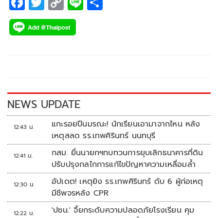
F
T
C
Li
S
ac
wi
o
n
h
e
tt
p
e
ar
b
er
y
e
o
Li
o
n
k
k
NEWS UPDATE
แกะรอยปืนมรณะ! นักเรียนเอามาจากไหน หลัง
12:43 น.
เหตุสลด รร.เทพศิรินทร์ นนทบุรี
กสม. ยื่นนายกฯทบทวนการยุบเลิกธนาคารที่ดิน
12:41 น.
ปรับปรุงกลไกการแก้ไขปัญหาความเหลื่อมล้ำ
อัปเดต! เหตุยิง รร.เทพศิรินทร์ ดับ 6 ผู้ก่อเหตุ
12:30 น.
มีชีพจรหลัง CPR
'ปชน.' จี้ยกระดับความปลอดภัยโรงเรียน คุม
12:22 น.