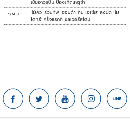
เข้มอาวุธปืน ป้องเกิดเหตุซ้ำ
'ไม้คิว' ร่วมทัพ 'ฮอนด้า ทีม เอเชีย' ลงบิด 'โม
12:14 น.
โตทรี' ครั้งแรกที่ ซิลเวอร์สโตน