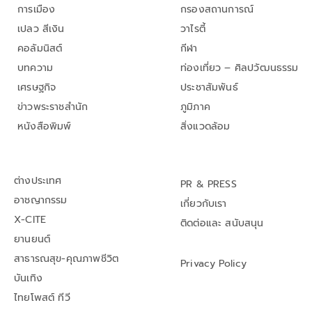
การเมือง
กรองสถานการณ์
เปลว สีเงิน
วาไรตี้
คอลัมนิสต์
กีฬา
บทความ
ท่องเที่ยว – ศิลปวัฒนธรรม
เศรษฐกิจ
ประชาสัมพันธ์
ข่าวพระราชสำนัก
ภูมิภาค
หนังสือพิมพ์
สิ่งแวดล้อม
ต่างประเทศ
PR & PRESS
อาชญากรรม
เกี่ยวกับเรา
X-CITE
ติดต่อและ สนับสนุน
ยานยนต์
สาธารณสุข-คุณภาพชีวิต
Privacy Policy
บันเทิง
ไทยโพสต์ ทีวี