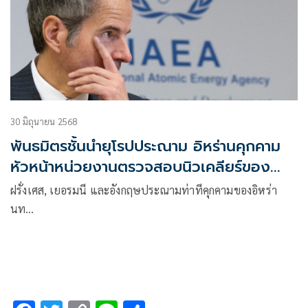
30 มิถุนายน 2568
พันธมิตรชั้นนำยุโรปประณาม อิหร่านคุกคาม
หัวหน้าหน่วยงานตรวจสอบนิวเคลียร์ของ
ยูเอ็น
ฝรั่งเศส, เยอรมนี และอังกฤษประณามท่าทีคุกคามของอิหร่า
นท…