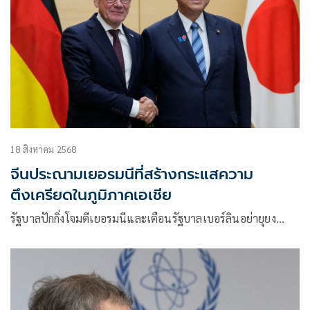
18 สิงหาคม 2568
จีนประณามเยอรมนีที่สร้างกระแสความ
ตึงเครียดในภูมิภาคเอเชีย
รัฐบาลปักกิ่งโจมตีเยอรมนีและเตือนรัฐบาลเบอร์ลินอย่ายุยง…