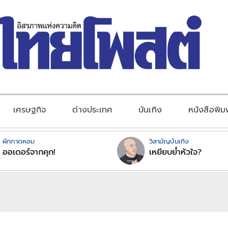
เศรษฐกิจ
ต่างประเทศ
บันเทิง
หนังสือพิม
ผักกาดหอม
วิสามัญบันเทิง
ออเดอร์จากคุก!
เหยียบย่ำหัวใจ?