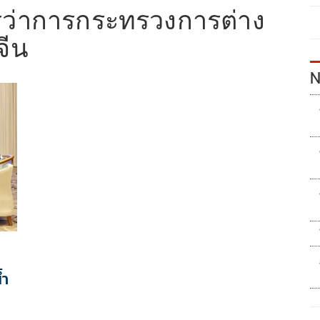
ีว่าการกระทรวงการต่าง
จีน
N
้ำ