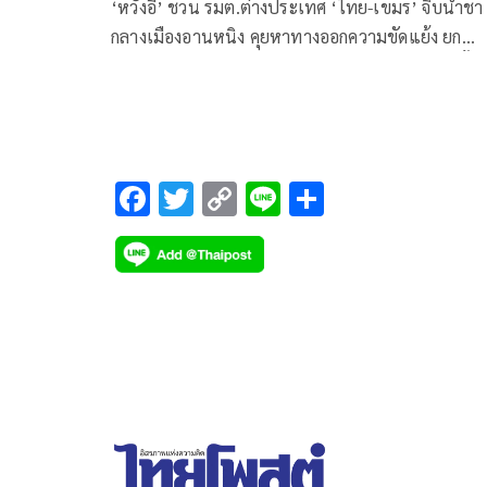
‘หวังอี้’ ชวน รมต.ต่างประเทศ ‘ไทย-เขมร’ จิบน้ำชา
กลางเมืองอานหนิง คุยหาทางออกความขัดแย้ง ยก
สุภาษิตจีนเป็นแนวทาง ‘พี่น้องทะเลาะกันภายในรั้วบ
แต่ร่วมปกป้องการรุกรานจากภายนอก’
F
T
C
Li
S
ac
wi
o
n
h
e
tt
p
e
ar
b
er
y
e
o
Li
o
n
k
k