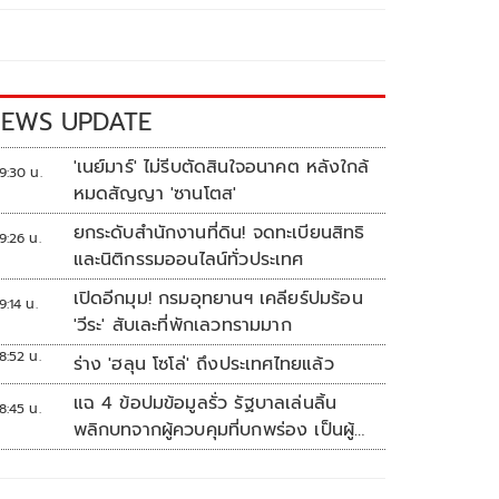
EWS UPDATE
'เนย์มาร์' ไม่รีบตัดสินใจอนาคต หลังใกล้
9:30 น.
หมดสัญญา 'ซานโตส'
ยกระดับสำนักงานที่ดิน! จดทะเบียนสิทธิ
9:26 น.
และนิติกรรมออนไลน์ทั่วประเทศ
เปิดอีกมุม! กรมอุทยานฯ เคลียร์ปมร้อน
9:14 น.
'วีระ' สับเละที่พักเลวทรามมาก
8:52 น.
ร่าง 'ฮลุน โซโล่' ถึงประเทศไทยแล้ว
แฉ 4 ข้อปมข้อมูลรั่ว รัฐบาลเล่นลิ้น
8:45 น.
พลิกบทจากผู้ควบคุมที่บกพร่อง เป็นผู้
เสียหายขู่ฟ้องคนเอาความจริงมาพูด