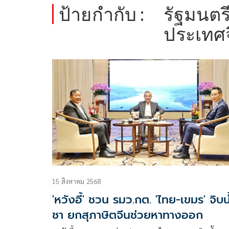
ป้ายกำกับ :
รัฐมนตร
ประเทศ
15 สิงหาคม 2568
'หวังอี้' ชวน รมว.กต. 'ไทย-เขมร' จิบน
ชา ยกสุภาษิตจีนช่วยหาทางออก