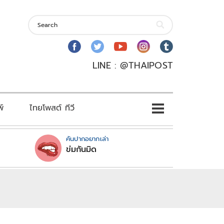
LINE : @THAIPOST
พ์
ไทยโพสต์ ทีวี
คันปากอยากเล่า
ข่มกันมิด