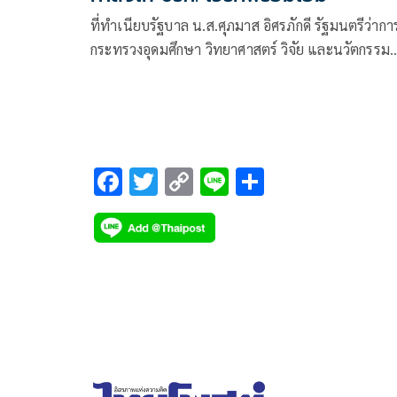
ที่ทำเนียบรัฐบาล น.ส.ศุภมาส อิศรภักดี รัฐมนตรีว่ากา
กระทรวงอุดมศึกษา วิทยาศาสตร์ วิจัย และนวัตกรรม
(อว.) กล่าวก่อนการป
F
T
C
Li
S
ac
wi
o
n
h
e
tt
p
e
ar
b
er
y
e
o
Li
o
n
k
k