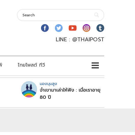
LINE : @THAIPOST
พ์
ไทยโพสต์ ทีวี
มองมุมสูง
จำเขามาเล่าให้ฟัง : เมื่อเราอายุ
80 ปี