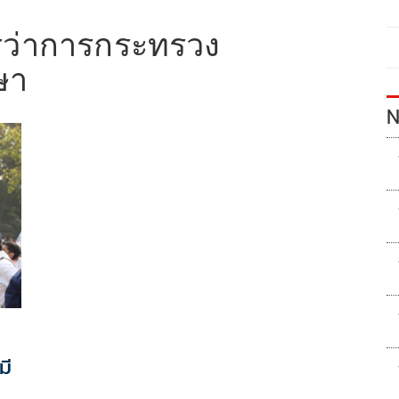
ีว่าการกระทรวง
ษา
N
มี