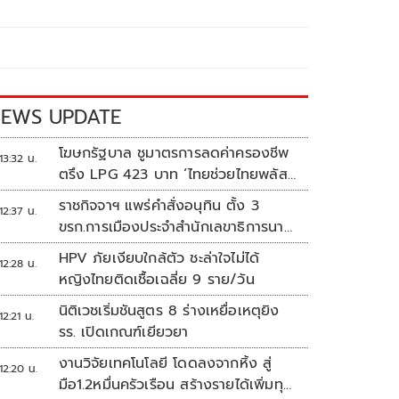
EWS UPDATE
โฆษกรัฐบาล ชูมาตรการลดค่าครองชีพ
13:32 น.
ตรึง LPG 423 บาท ‘ไทยช่วยไทยพลัส’
ดันเงินหมุนแสนล้าน
ราชกิจจาฯ แพร่คำสั่งอนุทิน ตั้ง 3
12:37 น.
ขรก.การเมืองประจำสำนักเลขาธิการนา
ยกฯ
HPV ภัยเงียบใกล้ตัว ชะล่าใจไม่ได้
12:28 น.
หญิงไทยติดเชื้อเฉลี่ย 9 ราย/วัน
นิติเวชเริ่มชันสูตร 8 ร่างเหยื่อเหตุยิง
12:21 น.
รร. เปิดเกณฑ์เยียวยา
งานวิจัยเทคโนโลยี โดดลงจากหิ้ง สู่
12:20 น.
มือ1.2หมื่นครัวเรือน สร้างรายได้เพิ่มทุก