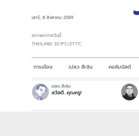
เสาร์, 8 สิงหาคม 2569
สภาพอากาศวันนี้
THAILAND 30.9°C/27.1°C
การเมือง
เปลว สีเงิน
คอลัมนิสต์
เปลว สีเงิน
สวัสดี...คุณครู!