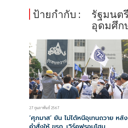
ป้ายกำกับ :
รัฐมนตร
อุดมศึก
27 กุมภาพันธ์ 2567
‘ศุภมาส’ ยัน ไม่ได้หนีอุเทนถวาย หลัง
คำสั่งให้ ขรก. เวิร์คฟรอมโฮม