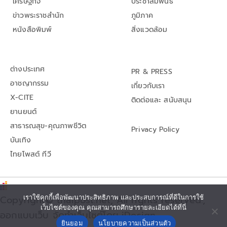
เศรษฐกิจ
ประชาสัมพันธ์
ข่าวพระราชสำนัก
ภูมิภาค
หนังสือพิมพ์
สิ่งแวดล้อม
ต่างประเทศ
PR & PRESS
อาชญากรรม
เกี่ยวกับเรา
X-CITE
ติดต่อและ สนับสนุน
ยานยนต์
สาธารณสุข-คุณภาพชีวิต
Privacy Policy
บันเทิง
ไทยโพสต์ ทีวี
Copyright© thaipost.net, All rights reserved.,
เราใช้คุกกี้เพื่อพัฒนาประสิทธิภาพ และประสบการณ์ที่ดีในการใช้
เว็บไซต์ของคุณ คุณสามารถศึกษารายละเอียดได้ที่นี่
ออกแบบเว็บ จัดทำเว็บไซต์โดย iDesign
ยินยอม
นโยบายความเป็นส่วนตัว