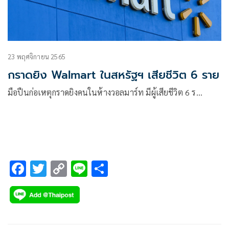
23 พฤศจิกายน 2565
กราดยิง Walmart ในสหรัฐฯ เสียชีวิต 6 ราย
มือปืนก่อเหตุกราดยิงคนในห้างวอลมาร์ท มีผู้เสียชีวิต 6 ร…
F
T
C
Li
S
ac
wi
o
n
h
e
tt
p
e
ar
b
er
y
e