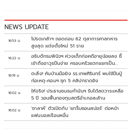
o
Li
o
n
k
k
NEWS UPDATE
โปรดเกล้าฯ ถอดถอน 62 ตุลาการศาลทหาร
16:53 น.
สูงสุด แต่งตั้งใหม่ 51 ราย
อธิบดีกรมพินิจฯ ห่วงเด็กก่อคดีอายุน้อยลง ชี้
16:22 น.
เข้าถึงอาวุธปืนง่าย ครอบครัวแตกแยกเป็น
ชนวนสำคัญ
ตะลึง! ค้นบ้านมือยิง รร.เทพศิรินทร์ พบใช้ปืนปู่
16:19 น.
ก่อเหตุ-คอมฯ ซุก 5 คลิปกราดยิง
ให้จริง! ประธานชมรมกำนันฯ รับได้ลดวาระเหลือ
16:02 น.
5 ปี วอนฟื้นกองทุนสตรีอำเภอละล้าน
'ซาลาห์' ตัวเปิดกับ 'แทร็บซอนสปอร์' ต่อหน้า
16:02 น.
แฟนบอลเรือนหมื่น