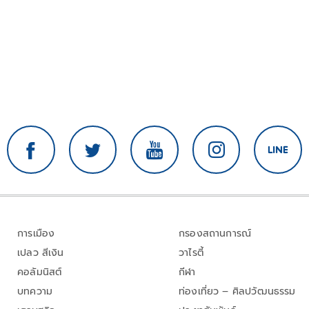
การเมือง
กรองสถานการณ์
เปลว สีเงิน
วาไรตี้
คอลัมนิสต์
กีฬา
บทความ
ท่องเที่ยว – ศิลปวัฒนธรรม