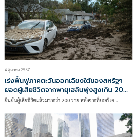
4 ตุลาคม 2567
เร่งฟื้นฟูภาคตะวันออกเฉียงใต้ของสหรัฐฯ
ยอดผู้เสียชีวิตจากพายุเฮลีนพุ่งสูงเกิน 200
ราย
ยืนยันผู้เสียชีวิตแล้วมากกว่า 200 ราย หลังจากที่เฮอริเค…