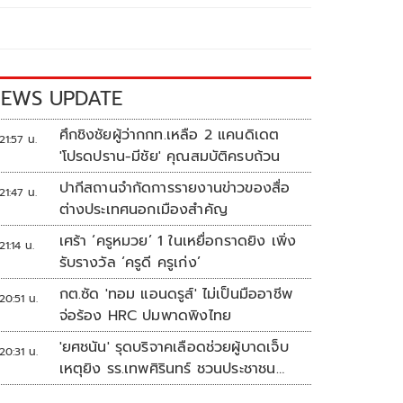
EWS UPDATE
ศึกชิงชัยผู้ว่ากกท.เหลือ 2 แคนดิเดต
21:57 น.
'โปรดปราน-มีชัย' คุณสมบัติครบถ้วน
ปากีสถานจำกัดการรายงานข่าวของสื่อ
21:47 น.
ต่างประเทศนอกเมืองสำคัญ
เศร้า ‘ครูหมวย’ 1 ในเหยื่อกราดยิง เพิ่ง
21:14 น.
รับรางวัล ‘ครูดี ครูเก่ง’
กต.ซัด 'ทอม แอนดรูส์' ไม่เป็นมืออาชีพ
20:51 น.
จ่อร้อง HRC ปมพาดพิงไทย
'ยศชนัน' รุดบริจาคเลือดช่วยผู้บาดเจ็บ
20:31 น.
เหตุยิง รร.เทพศิรินทร์ ชวนประชาชน
ร่วมบริจาค