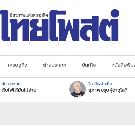
เศรษฐกิจ
ต่างประเทศ
บันเทิง
หนังสือพิม
ผักกาดหอม
วิสามัญบันเทิง
ดับไฟใต้มันไม่ง่าย
สุภาพบุรุษผู้อาวุโส?