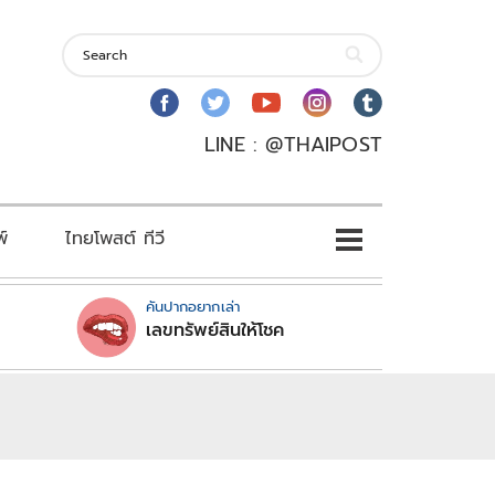
LINE : @THAIPOST
พ์
ไทยโพสต์ ทีวี
คันปากอยากเล่า
เลขทรัพย์สินให้โชค