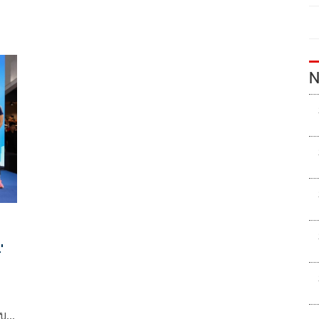
N
'
อบ