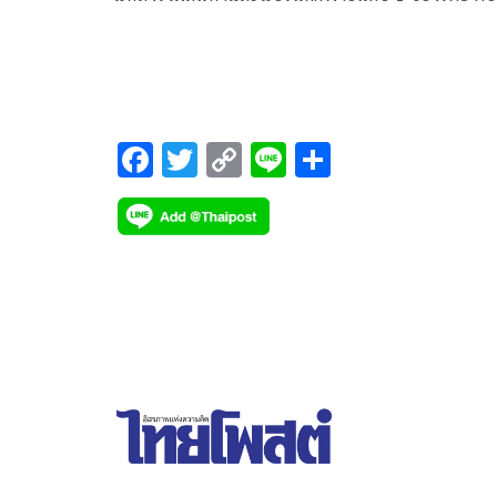
โจทย์ทุกความต้องการด้านกีฬา จัดงานวิ่งสุดยิ่งใหญ่กว่า
ผ่านมา Supersports 10 Mile Run Series 2024
Thailand ซูเปอร์สปอร์ต 10 ไมล์ รัน ซีรีส์ 2024 ไทย
ลนด์ ในรูปแบบซีรีส์ 4 สนาม พร้อมเปิดสนามแรก
ใจกลางกรุงเทพฯ ผนึกกำลัง อาดิดาส ไทยแลนด์ ให้นักว
F
T
C
Li
S
ทั้งชาวไทยและต่างประเทศสัมผัสสุดยอดประสบการณ
ac
wi
o
n
h
งานวิ่งระดับมาตรฐานสากล ในเส้นทางผ่านจุดแลนด์
e
tt
p
e
ar
มาร์คของกรุงเทพมหานคร ในวันที่ 26 พฤษภาคม นี้
b
er
y
e
พร้อมคาดว่านักวิ่งกว่า 8,000 คนจะร่วมสร้าง
o
Li
ประสบการณ์สุดพิเศษ ใน Supersports 10 Mile Run
Series 2024 Bangkok Presented by adidas ซูเปอร์
o
n
สปอร์ต 10 ไมล์ รัน ซีรีส์ 2024 แบงค็อก พรีเซ็นเต็ด 
k
k
อาดิดาส