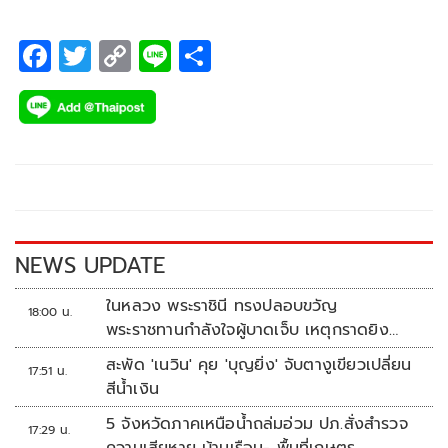
F
T
C
Li
S
ac
wi
o
n
h
e
tt
p
e
ar
b
er
y
e
o
Li
o
n
k
k
NEWS UPDATE
ในหลวง พระราชินี ทรงปลอบขวัญ
18:00 น.
พระราชทานกำลังใจผู้บาดเจ็บ เหตุกราดยิง
รร.เทพศิรินทร์นนทบุรี
สะพัด 'เนวิน' คุย 'บุญยิ่ง' จับตางูเขียวเปลี่ยน
17:51 น.
สีน้ำเงิน
5 จังหวัดภาคเหนือน้ำถล่มอ่วม ปภ.สั่งสำรวจ
17:29 น.