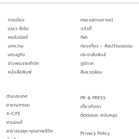
การเมือง
กรองสถานการณ์
เปลว สีเงิน
วาไรตี้
คอลัมนิสต์
กีฬา
บทความ
ท่องเที่ยว – ศิลปวัฒนธรรม
เศรษฐกิจ
ประชาสัมพันธ์
ข่าวพระราชสำนัก
ภูมิภาค
หนังสือพิมพ์
สิ่งแวดล้อม
ต่างประเทศ
PR & PRESS
อาชญากรรม
เกี่ยวกับเรา
X-CITE
ติดต่อและ สนับสนุน
ยานยนต์
สาธารณสุข-คุณภาพชีวิต
Privacy Policy