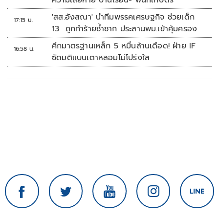
ความเสียหาย บ้านเรือน- พื้นที่เกษตร
'สส.อังสณา' นำทีมพรรคเศรษฐกิจ ช่วยเด็ก
17:15 น.
13 ถูกทำร้ายซ้ำซาก ประสานพม.เข้าคุ้มครอง
ศึกมาตรฐานเหล็ก 5 หมื่นล้านเดือด! ฝ่าย IF
16:58 น.
ซัดมติแบนเตาหลอมไม่โปร่งใส