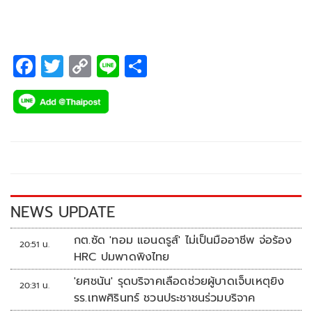
F
T
C
Li
S
ac
wi
o
n
h
e
tt
p
e
ar
b
er
y
e
o
Li
o
n
k
k
NEWS UPDATE
กต.ซัด 'ทอม แอนดรูส์' ไม่เป็นมืออาชีพ จ่อร้อง
20:51 น.
HRC ปมพาดพิงไทย
'ยศชนัน' รุดบริจาคเลือดช่วยผู้บาดเจ็บเหตุยิง
20:31 น.
รร.เทพศิรินทร์ ชวนประชาชนร่วมบริจาค