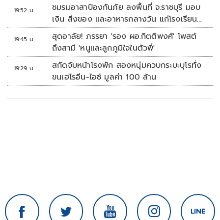
ชมรมอาสาป้องกันภัย ลงพื้นที่ จ.ราชบุรี มอบ
19:52 น.
เงิน สิ่งของ และอาหารกลางวัน แก่โรงเรียน
บ้านหนองน้ำใส
สุดอาลัย! ภรรยา 'รอง ผอ.กิตติพงศ์' โพสต์
19:45 น.
ถึงสามี 'หนูและลูกภูมิใจในตัวพี่'
สกัดจับหน้าโรงพัก สองหนุ่มควบกระบะบุโรทั่ง
19:29 น.
ขนเฮโรอีน-ไอซ์ มูลค่า 100 ล้าน