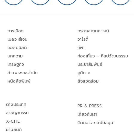
การเมือง
กรองสถานการณ์
เปลว สีเงิน
วาไรตี้
คอลัมนิสต์
กีฬา
บทความ
ท่องเที่ยว – ศิลปวัฒนธรรม
เศรษฐกิจ
ประชาสัมพันธ์
ข่าวพระราชสำนัก
ภูมิภาค
หนังสือพิมพ์
สิ่งแวดล้อม
ต่างประเทศ
PR & PRESS
อาชญากรรม
เกี่ยวกับเรา
X-CITE
ติดต่อและ สนับสนุน
ยานยนต์