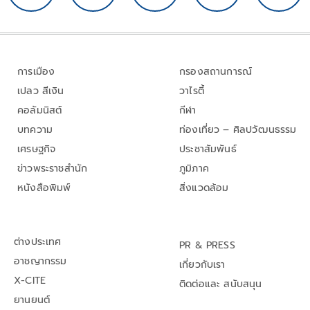
การเมือง
กรองสถานการณ์
เปลว สีเงิน
วาไรตี้
คอลัมนิสต์
กีฬา
บทความ
ท่องเที่ยว – ศิลปวัฒนธรรม
เศรษฐกิจ
ประชาสัมพันธ์
ข่าวพระราชสำนัก
ภูมิภาค
หนังสือพิมพ์
สิ่งแวดล้อม
ต่างประเทศ
PR & PRESS
อาชญากรรม
เกี่ยวกับเรา
X-CITE
ติดต่อและ สนับสนุน
ยานยนต์