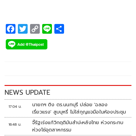
F
T
C
Li
S
ac
wi
o
n
h
e
tt
p
e
ar
b
er
y
e
o
Li
o
n
k
k
NEWS UPDATE
นายกฯ ติง ตร.นนทบุรี ปล่อย 'ฉลอง
17:04 น.
เรี่ยวแรง' สูบบุหรี่ ไม่ใส่กุญแจมือในห้องประชุม
จี้รัฐเร่งแก้วิกฤติมันสำปะหลังไทย ห่วงกระทบ
16:48 น.
ห่วงโซ่อุตสาหกรรม