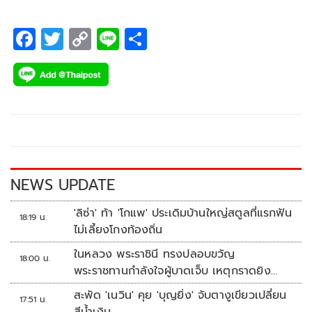
F
T
C
Li
S
ac
wi
o
n
h
e
tt
p
e
ar
b
er
y
e
o
Li
o
n
k
k
NEWS UPDATE
'ลิซ่า' ท้า 'โกแพ' ประเดิมบ้านใหญ่สตูลที่แรกฟัน
18:19 น.
ไม่เลี้ยงโกงท้องถิ่น
ในหลวง พระราชินี ทรงปลอบขวัญ
18:00 น.
พระราชทานกำลังใจผู้บาดเจ็บ เหตุกราดยิง
รร.เทพศิรินทร์นนทบุรี
สะพัด 'เนวิน' คุย 'บุญยิ่ง' จับตางูเขียวเปลี่ยน
17:51 น.