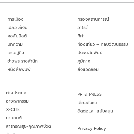
การเมือง
กรองสถานการณ์
เปลว สีเงิน
วาไรตี้
คอลัมนิสต์
กีฬา
บทความ
ท่องเที่ยว – ศิลปวัฒนธรรม
เศรษฐกิจ
ประชาสัมพันธ์
ข่าวพระราชสำนัก
ภูมิภาค
หนังสือพิมพ์
สิ่งแวดล้อม
ต่างประเทศ
PR & PRESS
อาชญากรรม
เกี่ยวกับเรา
X-CITE
ติดต่อและ สนับสนุน
ยานยนต์
สาธารณสุข-คุณภาพชีวิต
Privacy Policy