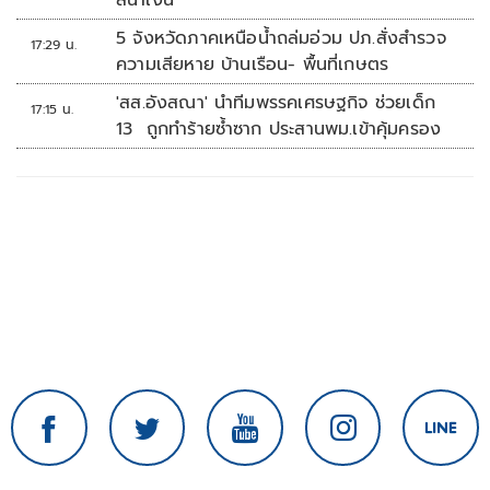
สีน้ำเงิน
5 จังหวัดภาคเหนือน้ำถล่มอ่วม ปภ.สั่งสำรวจ
17:29 น.
ความเสียหาย บ้านเรือน- พื้นที่เกษตร
'สส.อังสณา' นำทีมพรรคเศรษฐกิจ ช่วยเด็ก
17:15 น.
13 ถูกทำร้ายซ้ำซาก ประสานพม.เข้าคุ้มครอง