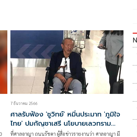
N
7 ธันวาคม 2566
ศาลรับฟ้อง 'ชูวิทย์' หมิ่นประมาท 'ภูมิใจ
ไทย' ปมกัญชาเสรี นโยบายเลวทราม
โจมตีเลือกตั้ง
10
ที่ศาลอาญา ถนนรัชดา ผู้สื่อข่าวรายงานว่า ศาลอาญา มี