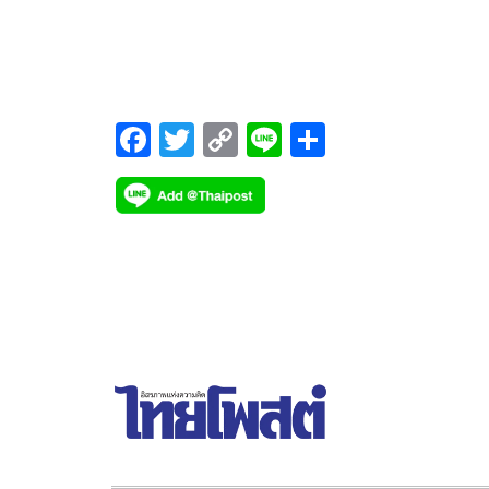
จำกัด (มหาชน)
F
T
C
Li
S
ac
wi
o
n
h
e
tt
p
e
ar
b
er
y
e
o
Li
o
n
k
k