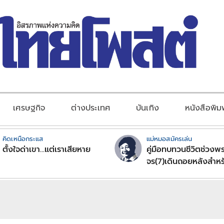
เศรษฐกิจ
ต่างประเทศ
บันเทิง
หนังสือพิม
คิดเหนือกระแส
แม่หมอสมัครเล่น
ตั้งใจด่าเขา...แต่เราเสียหาย
คู่มือทบทวนชีวิตช่วงพร
จร(7)เดินถอยหลังสำหร
ลัคนาราศีตอนที่2