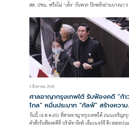
สส. ปชน. หรือไม่ ‘เท้ง’ กับพวก ปักหลักย่านบางนา ร
แถลงใหญ่ไฟกระพริบบ่ายสามครึ่ง คาดหากไม่รอด ‘ต
วีระยุทธ’ ขึ้นหัวหน้าพรรค-ผู้นำฝ่ายค้าน
5 สิงหาคม 2565
ศาลอาญากรุงเทพใต้ รับฟ้องคดี “ก้า
ไกล” หมิ่นประมาท “กัลฟ์” สร้างความ
เสียหายต่อบริษัทฯ
วันนี้ (4 ส.ค.65) ที่ศาลอาญากรุงเทพใต้ ถนนเจริญกรุง
คำสั่งรับฟ้องคดีที่ บริษัท กัลฟ์ เอ็นเนอร์จี ดีเวลลอปเ