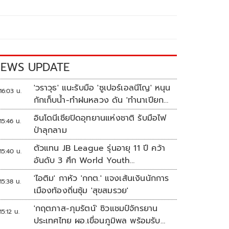
EWS UPDATE
'วราวุธ' แนะรับมือ 'ซูเปอร์เอลนีโญ' หนุน
16:03 น.
กักเก็บน้ำ-ทำฝนหลวง ดัน 'ทำนาเปียก
สลับแห้ง'
อินโดนีเซียปิดอุทยานแห่งชาติ รับมือไฟ
15:46 น.
ป่าลุกลาม
ตัวแทน JB League รุ่นอายุ 11 ปี คว้า
15:40 น.
อันดับ 3 ศึก World Youth
Championship 2026 ที่สิงคโปร์
'ไอติม' กาหัว 'กกต.' แจงเส้นเงินนักการ
15:38 น.
เมืองท้องถิ่นซุ้ม 'สุขสมรวย'
'กฤตภาส-ภุมรัตน์' ซิวแชมป์จักรยาน
15:12 น.
ประเทศไทย ผอ.เขื่อนภูมิพล พร้อมรับ