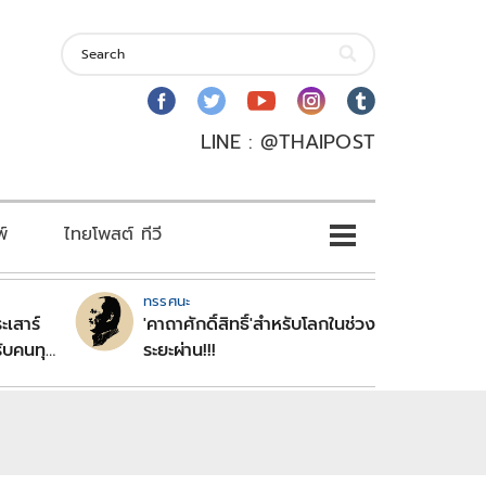
LINE : @THAIPOST
พ์
ไทยโพสต์ ทีวี
ทรรศนะ
ะเสาร์
'คาถาศักดิ์สิทธิ์'สำหรับโลกในช่วง
ับคนทุก
ระยะผ่าน!!!