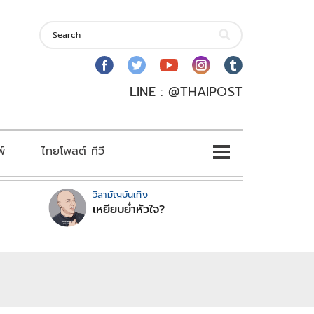
LINE : @THAIPOST
พ์
ไทยโพสต์ ทีวี
วิสามัญบันเทิง
เหยียบย่ำหัวใจ?