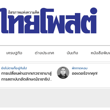
เศรษฐกิจ
ต่างประเทศ
บันเทิง
หนังสือพิม
ยังไม่ตายก็อยู่กันไป
ผักกาดหอม
การเปลี่ยนผ่านจากเทวราชามาสู่
ออเดอร์จากคุก!
การสถาปนาอัตลักษณ์ราชาธิป
ไตยแบบพุทธศาสนาในพระไตร
ปิฏก : สามัญผลสูตรในฐานะ
ทฤษฎีขีดจำกัดของอำนาจรัฐ
เหนือแรงงานและทรัพย์สิน