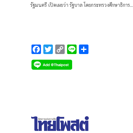
รัฐมนตรี เปิดเผยว่า รัฐบาล โดยกระทรวงศึกษาธิการ
(ศธ.) ห่วงใยครูและบุคลากรทางการศึกษา
F
T
C
Li
S
ac
wi
o
n
h
e
tt
p
e
ar
b
er
y
e
o
Li
o
n
k
k