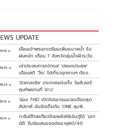
EWS UPDATE
เขื่อนเจ้าพระยาเตรียมเพิ่มระบายน้ำ รับ
19:19 น.
ฝนหนัก เตือน 7 จังหวัดลุ่มน้ำเฝ้าระวัง
ระดับน้ำสูงขึ้น
เล่าประสบการณ์ตรง! 'ปลอดประสพ'
18:45 น.
เตือนสติ 'วีระ' ไปเที่ยวอุทยานฯ ต้อง
ยอมรับธรรมชาติดิบๆให้ได้
'นิวคาสเซิล' ประกาศแต่งตั้ง 'ไยส์เลอร์'
18:24 น.
คุมทัพแทนที่ 'ฮาว'
'ช่อง 7HD' เปิดโปรแกรมมวยเดือดสุด
18:14 น.
สัปดาห์ มันจัดเต็มกับ 'ONE ลุมพิ
นี 165-มวยไทย 7 สี'
การันตีไทยเที่ยวไทยพลัสใช้เงินกู้ได้ ‘เอก
18:14 น.
นิติ’ รับข้อเสนอชงต่ออายุ60/40