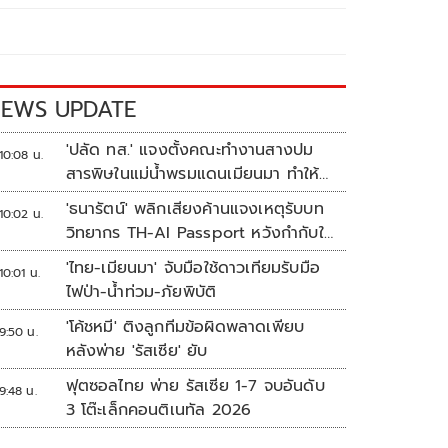
EWS UPDATE
'ปลัด ทส.' แจงตั้งคณะทำงานสางปม
10:08 น.
สารพิษในแม่น้ำพรมแดนเมียนมา ทำให้
แก้ปัญหารวดเร็ว
'ธนารัตน์' พลิกเสียงค้านแจงเหตุรับบท
10:02 น.
วิทยากร TH-AI Passport หวังกำกับใช้
งบเหมาะสม ชูจุดเด่นคนไทยได้ใช้ AI
'ไทย-เมียนมา' จับมือใช้ดาวเทียมรับมือ
10:01 น.
ระดับโปร ลดเหลื่อมล้ำทางเทคโนโลยี
ไฟป่า-น้ำท่วม-ภัยพิบัติ
เซฟงบไปกว่า900ล้าน เชื่อหากใช้เต็มที่
'โค้ชหมี' ติงลูกทีมข้อผิดพลาดเพียบ
เอกชนขาดทุนย่อยยับ
9:50 น.
หลังพ่าย 'รัสเซีย' ยับ
ฟุตซอลไทย พ่าย รัสเซีย 1-7 จบอันดับ
9:48 น.
3 โต๊ะเล็กคอนติเนทัล 2026