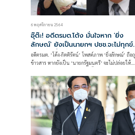
6 พฤศจิกายน 2564
อุ๊ต๊ะ! อดีตรมต.โต้ง มั่นใจหาก 'ยิ่ง
ลักษณ์' ยังเป็นนายกฯ ปชช.จะไม่ทุกข์
ยากแบบนี้
อดีตรมต. ‘โต้ง-กิตติรัตน์’ โพสต์ภาพ ‘ยิ่งลักษณ์’ ถือถ
ข้าวสาร หากยังเป็น ‘นายกรัฐมนตรี’ จะไม่ปล่อยให้
ประชาชนลำบากยากเข็ญแบบนี้