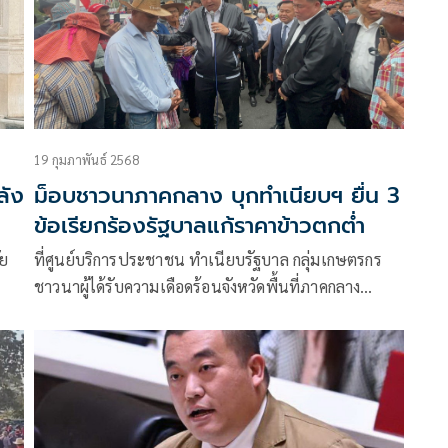
คล้ายกัน ของพรรคไทยสร้างไทยและพรรคกล้าธรรม นำ
มาพิจารณาพร้อมกัน รวม 7 ญัตติ
19 กุมภาพันธ์ 2568
ลัง
ม็อบชาวนาภาคกลาง บุกทำเนียบฯ ยื่น 3
ข้อเรียกร้องรัฐบาลแก้ราคาข้าวตกต่ำ
ัย
ที่ศูนย์บริการประชาชน ทำเนียบรัฐบาล กลุ่มเกษตรกร
ชาวนาผู้ได้รับความเดือดร้อนจังหวัดพื้นที่ภาคกลาง
าคา
ประกอบด้วย จังหวัดพระนครศรีอยุธยา, สุพรรณบุรี
อ่างทอง ลพบุรี สิงห์บุรี ชัยนาท และปทุมธานี ประมาณ
200 คน