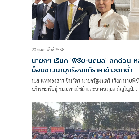
20 กุมภาพันธ์ 2568
นายกฯ เรียก 'พิชัย-นฤมล' ถกด่วน ห
ม็อบชาวนาบุกร้องแก้ราคาข้าวตกต่ำ
น.ส.แพทองธาร ชินวัตร นายกรัฐมนตรี เรียก นายพิช
นริพทะพันธุ์ รมว.พาณิชย์ และนางนฤมล ภิญโญสิ
นวัฒน์ รมว.เกษตรและสหกรณ์ หารือด่วนถึงปัญหาร
ข้าวตกต่ำ