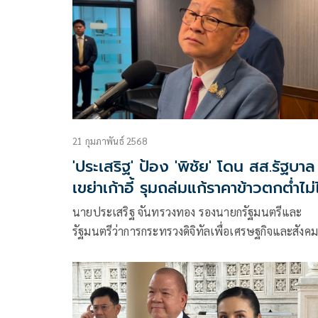
21 กุมภาพันธ์ 2568
'ประเสริฐ' ป้อง 'พิชัย' โดน สส.รัฐบาล
เขย่าเก้าอี้ รุมถล่มแก้ราคาข้าวตกต่ำไม่
นายประเสริฐ​ จันทรวงทอง​ รองนายก​รัฐมนตรี​และ​
รัฐมนตรี​ว่าการ​กระทรวง​ดิจิทัลเพื่อ​เศรษฐกิจ​และ​สังคม
หรือ​ ดีอี​ ในฐานะแกนนำพรรคเพื่อไทย​ กรณีที่ 7
พรรคการเมือง เสนอญัตติด่วน​ เพื่อให้สภาพิจารณา
มาตรการช่วยเหลือเกษตรกรชาวนาที่เพาะปลูกข้าว