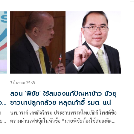
ปลูกถั่วแทน
7 มีนาคม 2568
สอน 'พิชัย' ใช้สมองแก้ปัญหาข้าว มัวยุ
ว
ชาวนาปลูกกล้วย หลุดเก้าอี้ รมต. แน่
า
นพ.วรงค์ เดชกิจวิกรม ประธานพรรคไทยภักดี โพสต์ข้อ
วย
ความผ่านเฟซบุ๊กในหัวข้อ “นายพิชัยต้องใช้สมองคิด
เรื่องข้าวมากๆ” โดยระบุว่า