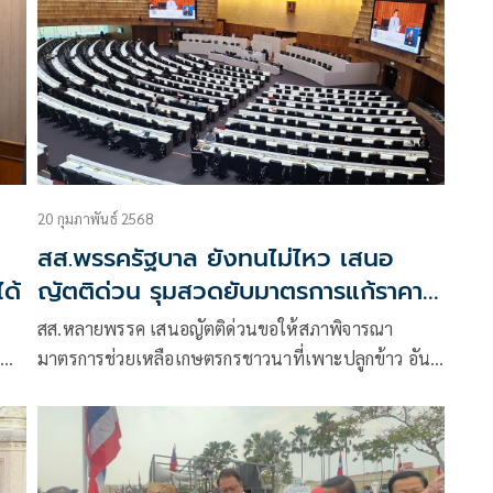
20 กุมภาพันธ์ 2568
สส.พรรครัฐบาล ยังทนไม่ไหว เสนอ
ได้
ญัตติด่วน รุมสวดยับมาตรการแก้ราคา
ข้าวตกต่ำไม่ได้ผล
สส.หลายพรรค เสนอญัตติด่วนขอให้สภาพิจารณา
​
มาตรการช่วยเหลือเกษตรกรชาวนาที่เพาะปลูกข้าว อัน
เนื่องมาจากราคาตกต่ำ ถึง 5 ญัตติจาก 5 พรรคการเมือง
ได้แก่ พรรคเพื่อไทย , พรรคภูมิใจไทย , พรรครวมไทย
สร้างชาติ , พรรคประชาชน , พรรคชาติไทยพัฒนา
นอกจากนี้ ยังมีญัตติที่บรรจุอยู่ในวาระแล้วและมีเนื้อหา