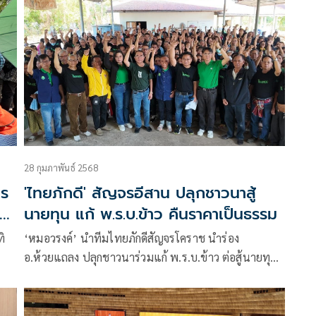
10
่า
28 กุมภาพันธ์ 2568
าร
'ไทยภักดี' สัญจรอีสาน ปลุกชาวนาสู้
้ง
นายทุน แก้ พ.ร.บ.ข้าว คืนราคาเป็นธรรม
ทิ
‘หมอวรงค์’ นำทีมไทยภักดีสัญจรโคราช นำร่อง
อ.ห้วยแถลง ปลุกชาวนาร่วมแก้ พ.ร.บ.ข้าว ต่อสู้นายทุน
ปรับโครงสร้างราคาเป็นธรรม
ิง