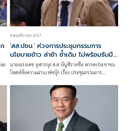
8 พฤศจิกายน 2567
ลก
'สส.ปชน.' ห่วงการประชุมกรรมการ
นโยบายข้าว ล่าช้า ซ้ำเดิม ไม่พร้อมรับมือ
กับภาวะโลกรวน
ร้อย
นายณรงเดช อุฬารกุล ส.ส.บัญชีรายชื่อ พรรคประชาชน
โพสต์ข้อความผ่านเฟซบุ๊ก เรื่อง ประชุมกรรมการ
นโยบายข้าว: ล่าช้า ซ้ำเดิม และไม่พร้อมรับมือกับภาวะ
โลกรวน มีเนื้อหาดังนี้