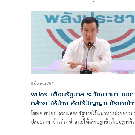
และเกษตรกรที่ทำนา ต่างพากันโอดครวญ
8 มีนาคม 2568
พปชร. เตือนรัฐบาล ระวังชาวนา 'แจก
กล้วย' ให้บ้าง อัดไร้ปัญญาแก้ราคาข้า
ตกต่ำ
โฆษก พปชร. จวกแหลก รัฐบาลไร้แนวทางช่วยชาวน
ปล่อยราคาข้าวร่วง ซ้ำแนะให้เลิกปลูกข้าวไปปลูกกล้
แทน เย้ย! ถ้าแก้ปัญหาไม่เป็น ให้ลอกนโยบายพลัง