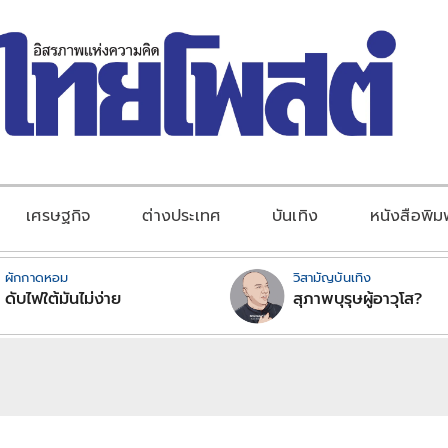
เศรษฐกิจ
ต่างประเทศ
บันเทิง
หนังสือพิม
ผักกาดหอม
วิสามัญบันเทิง
ดับไฟใต้มันไม่ง่าย
สุภาพบุรุษผู้อาวุโส?