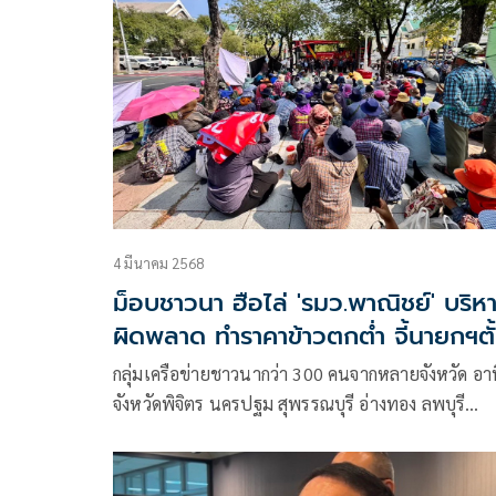
ประชารัฐช่วยชาวนาไร่ละ 1,000 บาท 20 ไร่ ชี้ที่ให้ 
ไร่ ไม่พอ แขวะระวังชาวนา ‘แจกกล้วย’ ให้บ้างจะหาว
ไม่เตือน
4 มีนาคม 2568
ม็อบชาวนา ฮือไล่ 'รมว.พาณิชย์' บริห
ผิดพลาด ทำราคาข้าวตกต่ำ จี้นายกฯตั
กก.สอบ
กลุ่มเครือข่ายชาวนากว่า 300 คนจากหลายจังหวัด อา
จังหวัดพิจิตร นครปฐม สุพรรณบุรี อ่างทอง ลพบุรี
พระนครศรีอยุธยา เป็นต้น ได้รวมตัวกันที่กระทรวง
เกษตรและสหกรณ์ ก่อนเคลื่อนตัวมาชุมนุมที่บริเวณเช
สะพานมัฆวานรังสรรค์