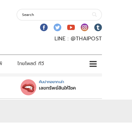
LINE : @THAIPOST
พ์
ไทยโพสต์ ทีวี
คันปากอยากเล่า
เลขทรัพย์สินให้โชค