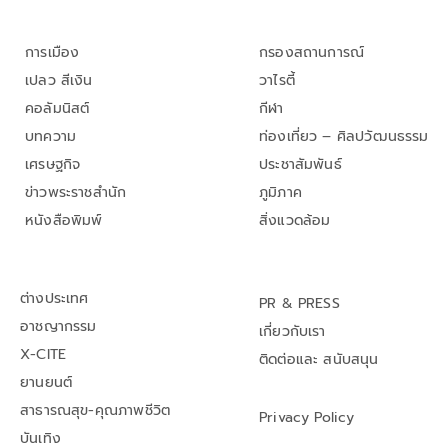
การเมือง
กรองสถานการณ์
เปลว สีเงิน
วาไรตี้
คอลัมนิสต์
กีฬา
บทความ
ท่องเที่ยว – ศิลปวัฒนธรรม
เศรษฐกิจ
ประชาสัมพันธ์
ข่าวพระราชสำนัก
ภูมิภาค
หนังสือพิมพ์
สิ่งแวดล้อม
ต่างประเทศ
PR & PRESS
อาชญากรรม
เกี่ยวกับเรา
X-CITE
ติดต่อและ สนับสนุน
ยานยนต์
สาธารณสุข-คุณภาพชีวิต
Privacy Policy
บันเทิง