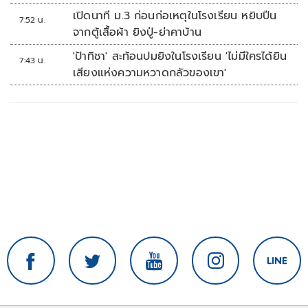
เปิดนาที ม.3 ก่อนก่อเหตุในโรงเรียน หยิบปืน
7:52 น.
จากตู้เสื้อผ้า ยิงปู่-ย่าคาบ้าน
'ป้าทิชา' สะท้อนปมยิงในโรงเรียน 'ไม่มีใครได้ยิน
7:43 น.
เสียงแห่งความหวาดกลัวของเขา'