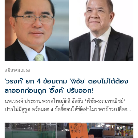
8 มีนาคม 2568
'วรงค์' ยก 4 ข้อมถาม 'พิชัย' ตอบไม่ได้ต้อง
ลาออกก่อนถูก 'อิ๊งค์' ปรับออก!
นพ.วรงค์ ประธานพรรคไทยภักดี อัดยับ ‘พิชัย-รมว.พาณิชย์’
ปากไม่มีหูรูด พร้อมยก 4 ข้อจี้ตอบให้ชัดทำไมราคาข้าวเปลือก
และข้าวสารไม่สัมพันธ์กัน ไม่สามารถชี้แจงและแก้ไขปัญหา
เหล่านี้ได้ ต้องลาออกไป ก่อนจะถูก ‘อุ๊งอิ๊ง’ ปรับออก