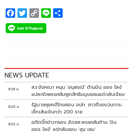
F
T
C
Li
S
ac
wi
o
n
h
e
tt
p
e
ar
b
er
y
e
o
Li
o
n
k
k
NEWS UPDATE
สว.อังคณา หนุน 'อนุสรณ์' ต้านมิน ออง ไลง์
8:28 น.
แปลกใจพรรคส้มพูดสิทธิมนุษยชนแต่กลับเงียบ
รัฐบาลลุยคดีโกงสอบ อปท. สาวถึงขบวนการ-
8:20 น.
เช็กเส้นเงินกว่า 200 ราย
อดีตบิ๊กข่าวกรอง อัดสส.พรรคส้มต้าน 'มิน
8:02 น.
ออง ไลง์' แต่กลับชอบ 'ฮุน เซน'