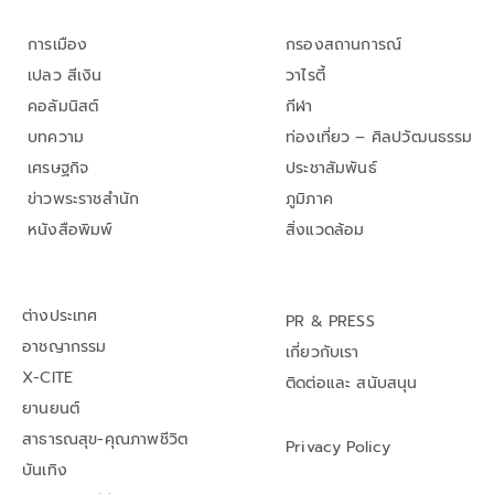
การเมือง
กรองสถานการณ์
เปลว สีเงิน
วาไรตี้
คอลัมนิสต์
กีฬา
บทความ
ท่องเที่ยว – ศิลปวัฒนธรรม
เศรษฐกิจ
ประชาสัมพันธ์
ข่าวพระราชสำนัก
ภูมิภาค
หนังสือพิมพ์
สิ่งแวดล้อม
ต่างประเทศ
PR & PRESS
อาชญากรรม
เกี่ยวกับเรา
X-CITE
ติดต่อและ สนับสนุน
ยานยนต์
สาธารณสุข-คุณภาพชีวิต
Privacy Policy
บันเทิง