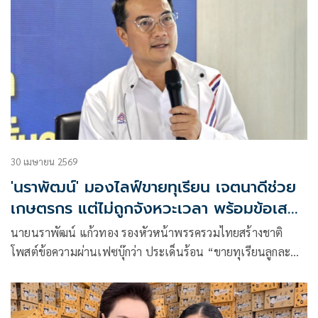
30 เมษายน 2569
'นราพัฒน์' มองไลฟ์ขายทุเรียน เจตนาดีช่วย
เกษตรกร แต่ไม่ถูกจังหวะเวลา พร้อมข้อเสนอ
แนะ 'ศุภจี'
นายนราพัฒน์ แก้วทอง รองหัวหน้าพรรครวมไทยสร้างชาติ
โพสต์ข้อความผ่านเฟซบุ๊กว่า ประเด็นร้อน “ขายทุเรียนลูกละ
ร้อย”
หลายท่านสอบถามความคิดเห็น