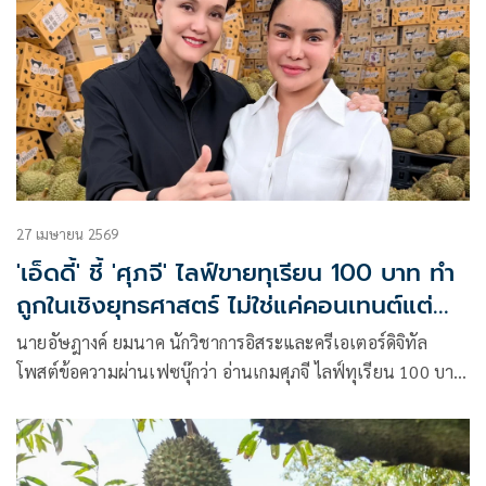
27 เมษายน 2569
'เอ็ดดี้' ชี้ 'ศุภจี' ไลฟ์ขายทุเรียน 100 บาท ทำ
ถูกในเชิงยุทธศาสตร์ ไม่ใช่แค่คอนเทนต์แต่ทำ
ตลาดจริง
นายอัษฎางค์ ยมนาค นักวิชาการอิสระและครีเอเตอร์ดิจิทัล
โพสต์ข้อความผ่านเฟซบุ๊กว่า อ่านเกมศุภจี ไลฟ์ทุเรียน 100 บาท
ศุภจีไม่ได้ทำแค่ “คอนเทนต์” แต่กำลังทำตลาดจริง