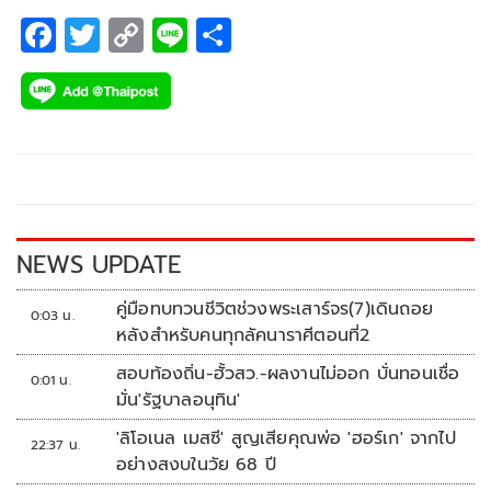
F
T
C
Li
S
ac
wi
o
n
h
e
tt
p
e
ar
b
er
y
e
o
Li
o
n
k
k
NEWS UPDATE
คู่มือทบทวนชีวิตช่วงพระเสาร์จร(7)เดินถอย
0:03 น.
หลังสำหรับคนทุกลัคนาราศีตอนที่2
สอบท้องถิ่น-ฮั้วสว.-ผลงานไม่ออก บั่นทอนเชื่อ
0:01 น.
มั่น'รัฐบาลอนุทิน'
'ลิโอเนล เมสซี' สูญเสียคุณพ่อ 'ฮอร์เก' จากไป
22:37 น.
อย่างสงบในวัย 68 ปี