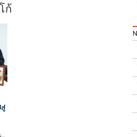
โก้
N
ู่
น