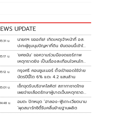
EWS UPDATE
นายกฯ ขออภัย! เกิดเหตุเจ้าหน้าที่ อส.
15:31 น.
ปะทะผู้ชุมนุมปัญหาที่ดิน ยันตอนนี้เข้าใจ
กันแล้ว
'ยศชนัน' ขอความร่วมมืองดแชร์ภาพ
15:17 น.
เหตุกราดยิง เป็นเรื่องสะเทือนใจคนไทย
ทั้งประเทศ
กรุงศรี คอนซูมเมอร์ ตั้งเป้ายอดใช้จ่าย
15:12 น.
บัตรปีนี้โต 6% แตะ 4.2 แสนล้าน
เช็กจุดรับบริจาคโลหิต! สภากาชาดไทย
15:01 น.
เผยจ่ายเลือดรักษาผู้บาดเจ็บเหตุกราด
ยิงแล้ว 148 ยูนิต
อมตะ ปักหมุด ‘ฮาลอง-ฟู้เถาะเวียดนาม
14:48 น.
’ผุดสมาร์ทซิตี้รับคลื่นย้ายฐานผลิต