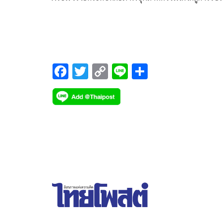
ไทยโกโก้ฮับ (THAI COCOA HUB) ของอาเซียน
F
T
C
Li
S
ac
wi
o
n
h
e
tt
p
e
ar
b
er
y
e
o
Li
o
n
k
k