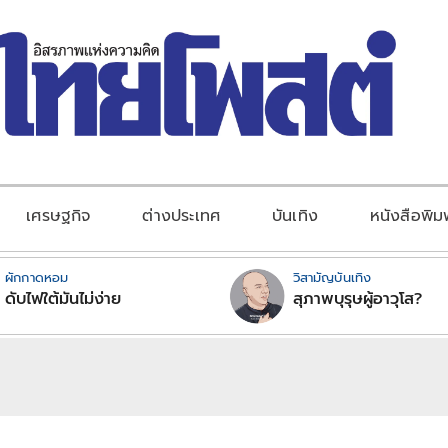
เศรษฐกิจ
ต่างประเทศ
บันเทิง
หนังสือพิม
ผักกาดหอม
วิสามัญบันเทิง
ดับไฟใต้มันไม่ง่าย
สุภาพบุรุษผู้อาวุโส?