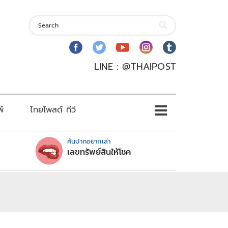
LINE : @THAIPOST
พ์
ไทยโพสต์ ทีวี
คันปากอยากเล่า
เลขทรัพย์สินให้โชค