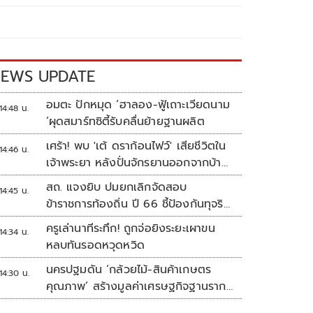
EWS UPDATE
อมตะ ปักหมุด ‘ฮาลอง-ฟู้เถาะเวียดนาม
14:48 น.
’ผุดสมาร์ทซิตี้รับคลื่นย้ายฐานผลิต
เศร้า! พบ 'เต้ ดราก้อนไฟว์' เสียชีวิตใน
14:46 น.
เจ้าพระยา หลังปั่นจักรยานออกจากบ้าน
ตี 4
สถ. แจงยิบ ปมยกเลิกจัดสอบ
14:45 น.
ข้าราชการท้องถิ่น ปี 66 ชี้ป้องกันทุจริต
หวั่นรัฐเสียหาย
ครูเล่านาทีระทึก! ถูกจ่อยิงระยะเผาขน
14:34 น.
หลบทันรอดหวุดหวิด
นครปฐมดัน ‘กล้วยไม้-สินค้าเกษตร
14:30 น.
คุณภาพ’ สร้างมูลค่าเศรษฐกิจฐานราก
ตั้งเป้าเงินสะพัด 10 ล้านบาท