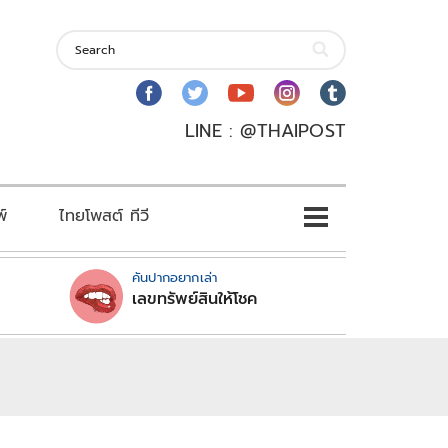
LINE : @THAIPOST
พ์
ไทยโพสต์ ทีวี
คันปากอยากเล่า
เลขทรัพย์สินให้โชค