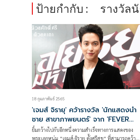
ป้ายกำกับ :
รางวัลน
18 กุมภาพันธ์ 2565
'เจมส์ จิรายุ' คว้ารางวัล 'นักแสดงนำ
ชาย สาขาภาพยนตร์' จาก 'FEVER
AWARDS 2021'
ยิ้มกว้างไปกับอีกหนึ่งความสำเร็จทางการแสดงของ
พระเอกหนุ่ม “เจมส์-จิรายุ ตั้งศรีสุข” ที่สามารถคว้า