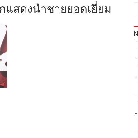
ักแสดงนำชายยอดเยี่ยม
N