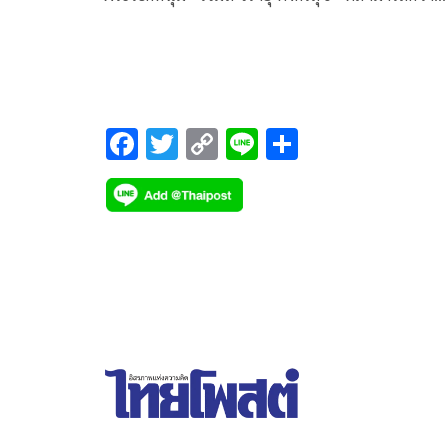
รางวัล‘นักแสดงนำชาย สาขาภาพยนตร์’ จากผลงาน
ภาพยนตร์เรื่อง “อโยธยา มหาละลวย” (Om! Crush 
Me) ในงานประกาศรางวัล “FEVER AWARDS 2021
ด้วยผลโหวตอันเป็นเยิ้มกว้างไปกับอีกหนึ่งความสำเร็
ทางการแสดงของพระเอกหนุ่ม “เจมส์-จิรายุ ตั้งศรีสุข”
F
T
C
Li
S
สามารถคว้ารางวัล‘นักแสดงนำชาย สาขาภาพยนตร์’
ac
wi
o
n
h
จากผลงานภาพยนตร์เรื่อง “อโยธยา มหาละลวย” (O
e
tt
p
e
ar
Crush on Me) ในงานประกาศรางวัล “FEVER AWA
b
er
y
e
2021” ด้วยผลโหวตอันเป็นเอกฉันท์
o
Li
o
n
k
k