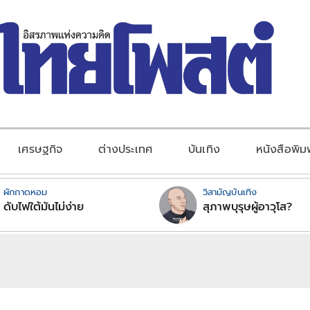
เศรษฐกิจ
ต่างประเทศ
บันเทิง
หนังสือพิม
ผักกาดหอม
วิสามัญบันเทิง
ดับไฟใต้มันไม่ง่าย
สุภาพบุรุษผู้อาวุโส?