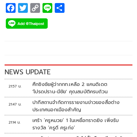
F
T
C
Li
S
ac
wi
o
n
h
e
tt
p
e
ar
b
er
y
e
o
Li
o
n
k
k
NEWS UPDATE
ศึกชิงชัยผู้ว่ากกท.เหลือ 2 แคนดิเดต
21:57 น.
'โปรดปราน-มีชัย' คุณสมบัติครบถ้วน
ปากีสถานจำกัดการรายงานข่าวของสื่อต่าง
21:47 น.
ประเทศนอกเมืองสำคัญ
เศร้า ‘ครูหมวย’ 1 ในเหยื่อกราดยิง เพิ่งรับ
21:14 น.
รางวัล ‘ครูดี ครูเก่ง’