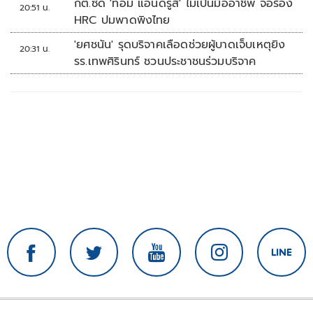
กต.ซัด 'ทอม แอนดรูส์' ไม่เป็นมืออาชีพ จ่อร้อง
20:51 น.
HRC ปมพาดพิงไทย
'ยศชนัน' รุดบริจาคเลือดช่วยผู้บาดเจ็บเหตุยิง
20:31 น.
รร.เทพศิรินทร์ ชวนประชาชนร่วมบริจาค