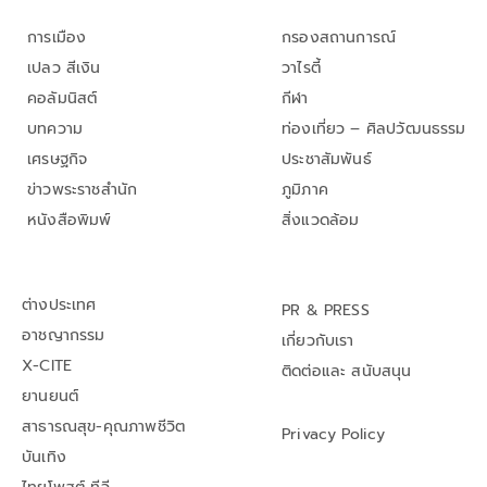
การเมือง
กรองสถานการณ์
เปลว สีเงิน
วาไรตี้
คอลัมนิสต์
กีฬา
บทความ
ท่องเที่ยว – ศิลปวัฒนธรรม
เศรษฐกิจ
ประชาสัมพันธ์
ข่าวพระราชสำนัก
ภูมิภาค
หนังสือพิมพ์
สิ่งแวดล้อม
ต่างประเทศ
PR & PRESS
อาชญากรรม
เกี่ยวกับเรา
X-CITE
ติดต่อและ สนับสนุน
ยานยนต์
สาธารณสุข-คุณภาพชีวิต
Privacy Policy
บันเทิง