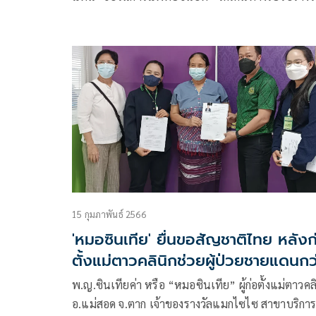
แมกไซไซ ประจำปี 2024
15 กุมภาพันธ์ 2566
'หมอซินเทีย' ยื่นขอสัญชาติไทย หลังก
ตั้งแม่ตาวคลินิกช่วยผู้ป่วยชายแดนกว
30 ปี
พ.ญ.ซินเทียค่า หรือ “หมอซินเทีย” ผู้ก่อตั้งแม่ตาวคล
อ.แม่สอด จ.ตาก เจ้าของรางวัลแมกไซไซ สาขาบริกา