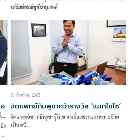
เครือข่ายแพทย์ชนบท
นายแพทย์ชูชัย ศุภวงศ์
31 สิงหาคม 2565
่อ
จิตแพทย์กัมพูชาคว้ารางวัล ‘แมกไซไซ’
่า
จิตแพทย์ชาวกัมพูชาผู้รักษาเหยื่อเขมรแดงหลายชีวิต
เป็นหนึ…
ินิก
ร