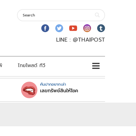
LINE : @THAIPOST
พ์
ไทยโพสต์ ทีวี
คันปากอยากเล่า
เลขทรัพย์สินให้โชค