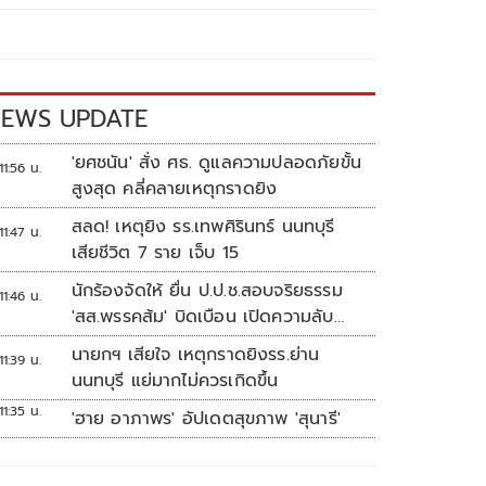
EWS UPDATE
'ยศชนัน' สั่ง ศธ. ดูแลความปลอดภัยขั้น
11:56 น.
สูงสุด คลี่คลายเหตุกราดยิง
สลด! เหตุยิง รร.เทพศิรินทร์ นนทบุรี
11:47 น.
เสียชีวิต 7 ราย เจ็บ 15
นักร้องจัดให้ ยื่น ป.ป.ช.สอบจริยธรรม
11:46 น.
'สส.พรรคส้ม' บิดเบือน เปิดความลับ
'บังเกอร์ทหาร'
นายกฯ เสียใจ เหตุกราดยิงรร.ย่าน
11:39 น.
นนทบุรี แย่มากไม่ควรเกิดขึ้น
11:35 น.
'ฮาย อาภาพร' อัปเดตสุขภาพ 'สุนารี'