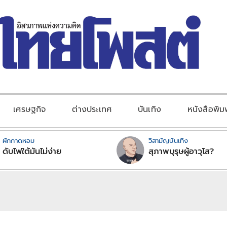
เศรษฐกิจ
ต่างประเทศ
บันเทิง
หนังสือพิม
ผักกาดหอม
วิสามัญบันเทิง
ดับไฟใต้มันไม่ง่าย
สุภาพบุรุษผู้อาวุโส?