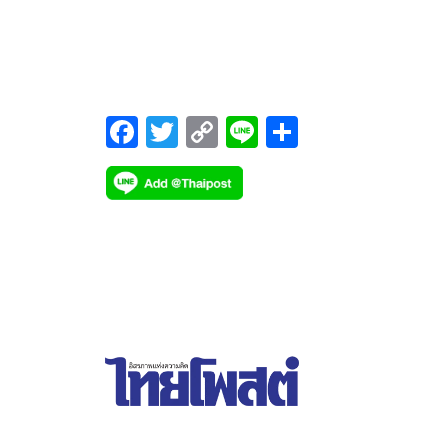
ชุมชน ประจำปี 2545 และทีมงานด้านสัญชาติของมูลน
พัฒนชุมชนและเขตภูเขา(พชภ.)
F
T
C
Li
S
ac
wi
o
n
h
e
tt
p
e
ar
b
er
y
e
o
Li
o
n
k
k