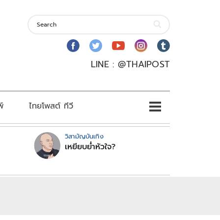
LINE : @THAIPOST
พ์
ไทยโพสต์ ทีวี
วิสามัญบันเทิง
เหยียบย่ำหัวใจ?