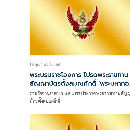
16 กุมภาพันธ์ 2566
พระบรมราชโองการ โปรดพระราชทาน
สัญญาบัตรตั้งสมณศักดิ์ 'พระมหาท
ญาณสํวโร'
ราชกิจจานุเบกษา เผยแพร่ประกาศพระราชทานสัญ
บัตรตั้งสมณศักดิ์