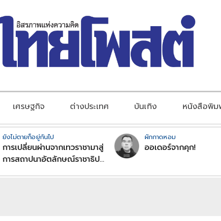
เศรษฐกิจ
ต่างประเทศ
บันเทิง
หนังสือพิม
ยังไม่ตายก็อยู่กันไป
ผักกาดหอม
การเปลี่ยนผ่านจากเทวราชามาสู่
ออเดอร์จากคุก!
การสถาปนาอัตลักษณ์ราชาธิป
ไตยแบบพุทธศาสนาในพระไตร
ปิฏก : สามัญผลสูตรในฐานะ
ทฤษฎีขีดจำกัดของอำนาจรัฐ
เหนือแรงงานและทรัพย์สิน