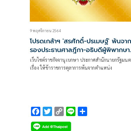
9 พฤศจิกายน 2564
โปรดเกล้าฯ 'สรศักดิ์-ปรเมษฐ์' พ้นจา
รองประธานศาลฎีกา-อธิบดีผู้พิพากษา
ศาลอาญาฯ
เว็บไซต์ราชกิจจานุเบกษา ประกาศสำนักนายกรัฐมนต
เรื่อง ให้ข้าราชการตุลาการพ้นจากตำแหน่ง
F
T
C
Li
S
ac
wi
o
n
h
e
tt
p
e
ar