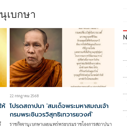
นุเบกษา
N
22 กรกฎาคม 2568
ห้
โปรดสถาปนา 'สมเด็จพระมหาสมณเจ้า
กรมพระชินวรวิสุทธิเทวารยวงศ์'
ี
ราชกิจจานุเบกษาเผยแพร่พระบรมราชโองการสถาปนา