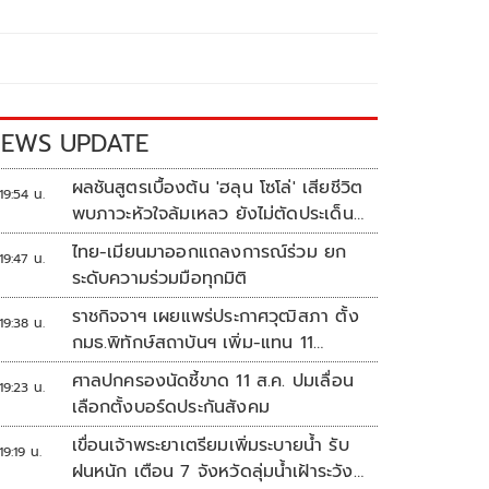
EWS UPDATE
ผลชันสูตรเบื้องต้น 'ฮลุน โซโล่' เสียชีวิต
19:54 น.
พบภาวะหัวใจล้มเหลว ยังไม่ตัดประเด็น
สารพิษ รอจอร์เจียส่งผลตรวจครั้งแรก
ไทย-เมียนมาออกแถลงการณ์ร่วม ยก
19:47 น.
ระดับความร่วมมือทุกมิติ
ราชกิจจาฯ เผยแพร่ประกาศวุฒิสภา ตั้ง
19:38 น.
กมธ.พิทักษ์สถาบันฯ เพิ่ม-แทน 11
ตำแหน่ง
ศาลปกครองนัดชี้ขาด 11 ส.ค. ปมเลื่อน
19:23 น.
เลือกตั้งบอร์ดประกันสังคม
เขื่อนเจ้าพระยาเตรียมเพิ่มระบายน้ำ รับ
19:19 น.
ฝนหนัก เตือน 7 จังหวัดลุ่มน้ำเฝ้าระวัง