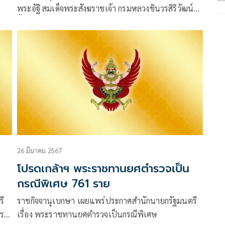
พระอัฐิ สมเด็จพระสังฆราชเจ้า กรมหลวงชินวรสิริวัฒน์
ขึ้นเป็น “สมเด็จพระมหาสมณเจ้า” เฉลิมพระอิสริยยศ
ตามพระราชสถานะอนุศิษย์ สืบพระราชศรัทธาในฐานะ
พระบูรพาจารย์ทางธรรม
26 มีนาคม 2567
โปรดเกล้าฯ พระราชทานยศตำรวจเป็น
กรณีพิเศษ 761 ราย
ี
ราชกิจจานุเบกษา เผยแพร่ประกาศสำนักนายกรัฐมนตรี
าร
เรื่อง พระราชทานยศตำรวจเป็นกรณีพิเศษ