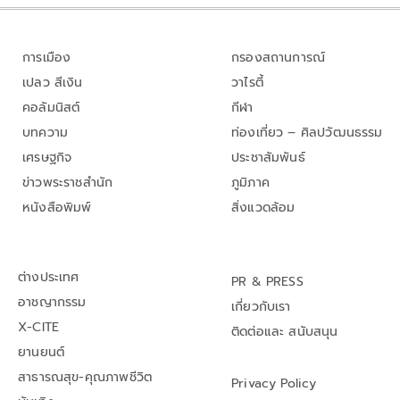
การเมือง
กรองสถานการณ์
เปลว สีเงิน
วาไรตี้
คอลัมนิสต์
กีฬา
บทความ
ท่องเที่ยว – ศิลปวัฒนธรรม
เศรษฐกิจ
ประชาสัมพันธ์
ข่าวพระราชสำนัก
ภูมิภาค
หนังสือพิมพ์
สิ่งแวดล้อม
ต่างประเทศ
PR & PRESS
อาชญากรรม
เกี่ยวกับเรา
X-CITE
ติดต่อและ สนับสนุน
ยานยนต์
สาธารณสุข-คุณภาพชีวิต
Privacy Policy