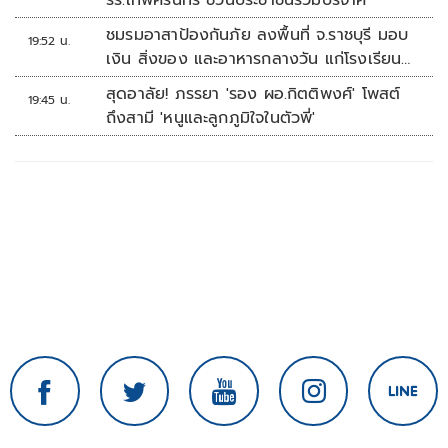
รร.เทพศิรินทร์ ชวนประชาชนร่วมบริจาค
ชมรมอาสาป้องกันภัย ลงพื้นที่ จ.ราชบุรี มอบ
19:52 น.
เงิน สิ่งของ และอาหารกลางวัน แก่โรงเรียน
บ้านหนองน้ำใส
สุดอาลัย! ภรรยา 'รอง ผอ.กิตติพงศ์' โพสต์
19:45 น.
ถึงสามี 'หนูและลูกภูมิใจในตัวพี่'