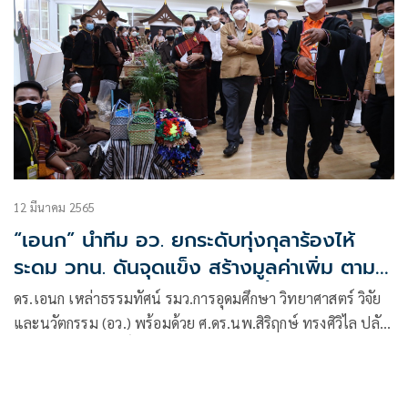
12 มีนาคม 2565
“เอนก” นำทีม อว. ยกระดับทุ่งกุลาร้องไห้
ระดม วทน. ดันจุดแข็ง สร้างมูลค่าเพิ่ม ตาม
แนวทางโมเดลเศรษฐกิจบีซีจี ชี้หลักสูตร
ดร.เอนก เหล่าธรรมทัศน์ รมว.การอุดมศึกษา วิทยาศาสตร์ วิจัย
แซนด์บอกส์ตอบโจทย์พัฒนาคนและพื้นที่
และนวัตกรรม (อว.) พร้อมด้วย ศ.ดร.นพ.สิริฤกษ์ ทรงศิวิไล ปลัด
อว. ผศ. ดร.ดวงฤทธิ์ เบ็ญจาธิกุล ชัยรุ่งเรือง เลขานุการรัฐมนตรี
อว. ดร.ณรงค์ ศิริเลิศวรกุล ผู้อำนวยการสำนักงานพัฒนา
วิทยาศาสตร์และเทคโนโลยีแห่งชาติ (สวทช.) และผู้บริหาร