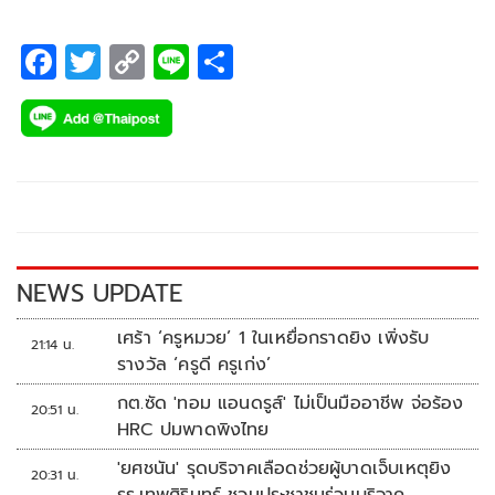
หน่วยงานในสังกัด อว. ร่วมลงพื้นที่พบปะและแลกเปลี่ยนความรู้
กับประชาชนในพื้นที่
F
T
C
Li
S
ac
wi
o
n
h
e
tt
p
e
ar
b
er
y
e
o
Li
o
n
k
k
NEWS UPDATE
เศร้า ‘ครูหมวย’ 1 ในเหยื่อกราดยิง เพิ่งรับ
21:14 น.
รางวัล ‘ครูดี ครูเก่ง’
กต.ซัด 'ทอม แอนดรูส์' ไม่เป็นมืออาชีพ จ่อร้อง
20:51 น.
HRC ปมพาดพิงไทย
'ยศชนัน' รุดบริจาคเลือดช่วยผู้บาดเจ็บเหตุยิง
20:31 น.