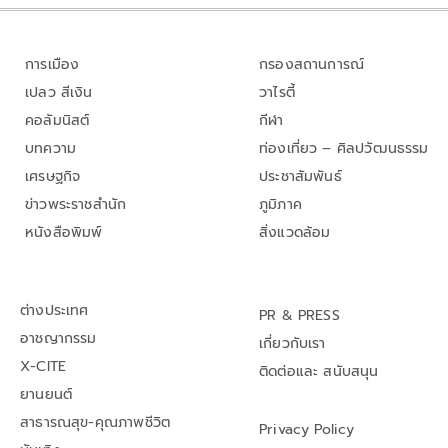
การเมือง
กรองสถานการณ์
เปลว สีเงิน
วาไรตี้
คอลัมนิสต์
กีฬา
บทความ
ท่องเที่ยว – ศิลปวัฒนธรรม
เศรษฐกิจ
ประชาสัมพันธ์
ข่าวพระราชสำนัก
ภูมิภาค
หนังสือพิมพ์
สิ่งแวดล้อม
ต่างประเทศ
PR & PRESS
อาชญากรรม
เกี่ยวกับเรา
X-CITE
ติดต่อและ สนับสนุน
ยานยนต์
สาธารณสุข-คุณภาพชีวิต
Privacy Policy