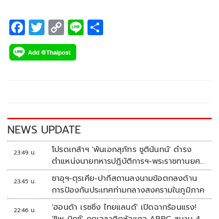
SPORTS ต่อเนื่อง 3 ปี
F
T
C
Li
S
ac
wi
o
n
h
e
tt
p
e
ar
b
er
y
e
o
Li
o
n
k
k
NEWS UPDATE
โปรดเกล้าฯ 'พันเอกสุภัทร ชูตินันทน์' ดำรง
23:49 น.
ตำแหน่งนายทหารปฏิบัติการฯ-พระราชทานยศ
'พลตรี'
ซาอุฯ-ตุรเคีย-ปากีสถานลงนามข้อตกลงด้าน
23:45 น.
การป้องกันประเทศท่ามกลางสงครามในภูมิภาค
'ฮอนด้า เรซซิ่ง ไทยแลนด์' เปิดฉากร้อนแรง!
22:46 น.