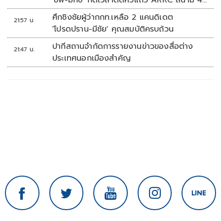
'ชิพ-มิกซ์' กดเวลาติดหัวแถว ARRC สนาม 4
ที่มัลดาลิกา
ศึกชิงชัยผู้ว่ากกท.เหลือ 2 แคนดิเดต
21:57 น.
'โปรดปราน-มีชัย' คุณสมบัติครบถ้วน
ปากีสถานจำกัดการรายงานข่าวของสื่อต่าง
21:47 น.
ประเทศนอกเมืองสำคัญ