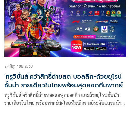
29 มิถุนายน 2568
'ทรูวิชั่นส์'คว้าสิทธิ์ถ่ายสด บอลลีก-ถ้วยยุโรป
ชั้นนำ รายเดียวในไทยพร้อมสุดยอดทีมพากย์
ทรูวิชั่นส์ คว้าสิทธิ์ถ่ายทอดสดฟุตบอลลีก และถ้วยยุโรปชั้นนำ
รายเดียวในไทย พร้อมพากย์สดโดยทีมนักพากย์ระดับแถวหน้า
ของประเทศ
มอบประสบการณ์รับชมคอนเทนต์กีฬาระดับโลกแบบเอ็กซ์คลูซีฟ
ใหกับสมาชิกทรูวิชั่นส์ และแฟนชาวบอลชาวไทย จาก beIN