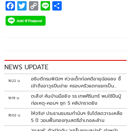
F
T
C
Li
S
ac
wi
o
n
h
e
tt
p
e
ar
b
er
y
e
o
Li
o
n
k
k
NEWS UPDATE
อธิบดีกรมพินิจฯ ห่วงเด็กก่อคดีอายุน้อยลง ชี้
16:22 น.
เข้าถึงอาวุธปืนง่าย ครอบครัวแตกแยกเป็น
ชนวนสำคัญ
ตะลึง! ค้นบ้านมือยิง รร.เทพศิรินทร์ พบใช้ปืนปู่
16:19 น.
ก่อเหตุ-คอมฯ ซุก 5 คลิปกราดยิง
ให้จริง! ประธานชมรมกำนันฯ รับได้ลดวาระเหลือ
16:02 น.
5 ปี วอนฟื้นกองทุนสตรีอำเภอละล้าน
'ซาลาห์' ตัวเปิดกับ 'แทร็บซอนสปอร์' ต่อหน้า