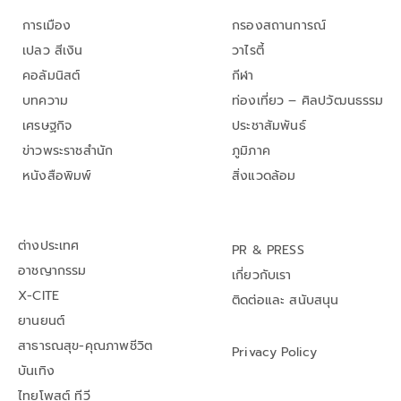
การเมือง
กรองสถานการณ์
เปลว สีเงิน
วาไรตี้
คอลัมนิสต์
กีฬา
บทความ
ท่องเที่ยว – ศิลปวัฒนธรรม
เศรษฐกิจ
ประชาสัมพันธ์
ข่าวพระราชสำนัก
ภูมิภาค
หนังสือพิมพ์
สิ่งแวดล้อม
ต่างประเทศ
PR & PRESS
อาชญากรรม
เกี่ยวกับเรา
X-CITE
ติดต่อและ สนับสนุน
ยานยนต์
สาธารณสุข-คุณภาพชีวิต
Privacy Policy
บันเทิง
ไทยโพสต์ ทีวี