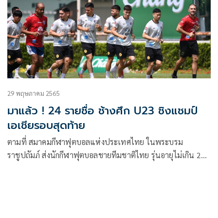
29 พฤษภาคม 2565
มาแล้ว ! 24 รายชื่อ ช้างศึก U23 ชิงแชมป์
เอเชียรอบสุดท้าย
ตามที่ สมาคมกีฬาฟุตบอลแห่งประเทศไทย ในพระบรม
ราชูปถัมภ์ ส่งนักกีฬาฟุตบอลชายทีมชาติไทย รุ่นอายุไม่เกิน 23
ปี ภายใต้การนำโดย วรวุธ ศรีมะฆะ หัวหน้าผู้ฝึกสอน เพื่อลง
แข่งขันฟุตบอลรายการ AFC U23 Asian Cup Uzbekistan 2022
ที่ ประเทศอุซเบกิสถาน ระหว่างวันที่ 1-19 มิถุนายน 2565