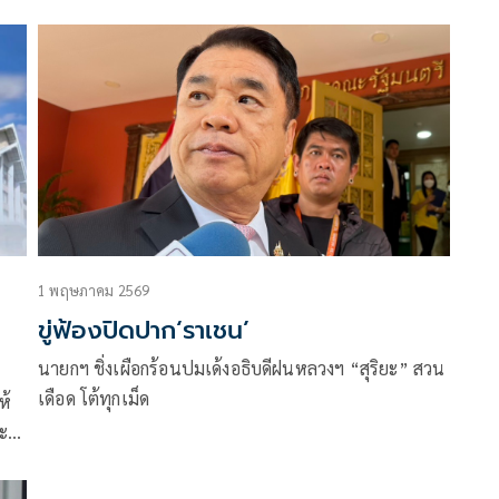
1 พฤษภาคม 2569
ขู่ฟ้องปิดปาก‘ราเชน’
นายกฯ ชิ่งเผือกร้อนปมเด้งอธิบดีฝนหลวงฯ “สุริยะ” สวน
เดือด โต้ทุกเม็ด
ห้
ะ