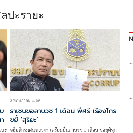
ศิลปะรายะ
N
2 พฤษภาคม 2569
ับ
ราเชนขอลาบวช 1 เดือน พี่ศรี-เรืองไกร
ขา
ขยี้ ‘สุริยะ’
รและ
อธิบดีกรมฝนหลวงฯ เตรียมยื่นลาบวช 1 เดือน ขอยุติทุก