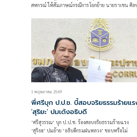
สหกรณ์ ให้สัมภาษณ์กรณีการโยกย้าย นายราเชน ศิล
รายะ อธิบดีกรมฝนหล
1 พฤษภาคม 2569
พี่ศรีบุก ป.ป.ช. บี้สอบจริยธรรมร้ายแร
'สุริยะ' ปมเด้งอธิบดี
‘ศรีสุวรรณ’ บุก ป.ป.ช. ร้องสอบจริยธรรมร้ายแรง
‘สุริยะ’ ปมย้าย ‘อธิบดีกรมฝนหลวง’ ชอบหรือไม่