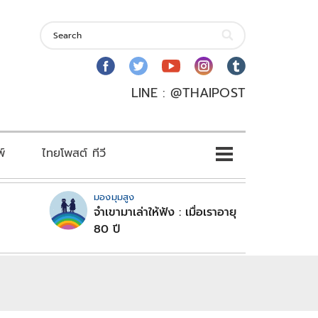
LINE : @THAIPOST
พ์
ไทยโพสต์ ทีวี
มองมุมสูง
จำเขามาเล่าให้ฟัง : เมื่อเราอายุ
80 ปี