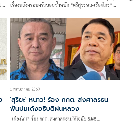
ปะ
เรื่องหลังครอบครัวบอบช้ำหนัก “ศรีสุวรรณ-เรืองไกร”
พาเหรดยื่น กกต.-ป.ป.ช.ฟัน “สุริยะ” แอ๊ด คาราบาว โผล่
เขียนเพลงให้กำลังใจราเชน
1 พฤษภาคม 2569
ง
'สุริยะ' หนาว! ร้อง กกต. ส่งศาลรธน.
ฟันปมเด้งอธิบดีฝนหลวง
‘เรืองไกร’ ร้อง กกต. ส่งศาลรธน.วินิจฉัย &#8…