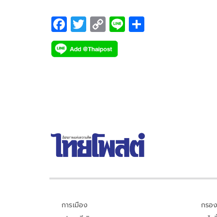
F
T
C
Li
S
ac
wi
o
n
h
e
tt
p
e
ar
b
er
y
e
o
Li
o
n
k
k
การเมือง
กรอง