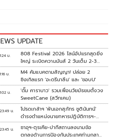
EWS UPDATE
808 Festival 2026 ไลน์อัปแรกสุดยิ่ง
1:24 น.
ใหญ่ ระเบิดความมันส์ 2 วันเต็ม 2-3
ต.ค.นี้
M4 คัมแบคตามสัญญา! ปล่อย 2
1:16 น.
ซิงเกิลแรก 'อะดรีนาลีน' และ 'ชอบU'
'ดั๊ม คาราบาว' รวมเพื่อนวัยมัธยมตั้งวง
1:02 น.
SweetCane (สวีทเคน)
โปรดเกล้าฯ 'พันเอกสุภัทร ชูตินันทน์'
23:49 น.
ดำรงตำแหน่งนายทหารปฏิบัติการฯ-
พระราชทานยศ 'พลตรี'
ซาอุฯ-ตุรเคีย-ปากีสถานลงนามข้อ
23:45 น.
ตกลงด้านการป้องกันประเทศท่ามกลาง