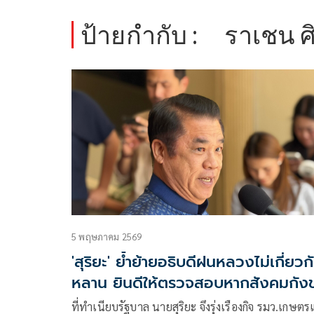
ป้ายกำกับ :
ราเชน 
5 พฤษภาคม 2569
'สุริยะ' ย้ำย้ายอธิบดีฝนหลวงไม่เกี่ยวก
หลาน ยินดีให้ตรวจสอบหากสังคมกัง
ที่ทำเนียบรัฐบาล นายสุริยะ จึงรุ่งเรืองกิจ รมว.เกษต