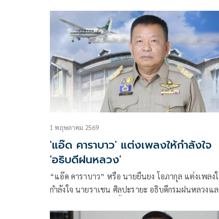
1 พฤษภาคม 2569
'แอ๊ด คาราบาว' แต่งเพลงให้กำลังใจ
'อธิบดีฝนหลวง'
“แอ๊ด คาราบาว” หรือ นายยืนยง โอภากุล แต่งเพลงใ
กำลังใจ นายราเชน ศิลปะรายะ อธิบดีกรมฝนหลวงแล
การบินเกษตร โดยมีเนื้อหาของเพลงว่า