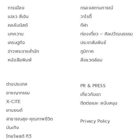
การเมือง
กรองสถานการณ์
เปลว สีเงิน
วาไรตี้
คอลัมนิสต์
กีฬา
บทความ
ท่องเที่ยว – ศิลปวัฒนธรรม
เศรษฐกิจ
ประชาสัมพันธ์
ข่าวพระราชสำนัก
ภูมิภาค
หนังสือพิมพ์
สิ่งแวดล้อม
ต่างประเทศ
PR & PRESS
อาชญากรรม
เกี่ยวกับเรา
X-CITE
ติดต่อและ สนับสนุน
ยานยนต์
สาธารณสุข-คุณภาพชีวิต
Privacy Policy
บันเทิง
ไทยโพสต์ ทีวี