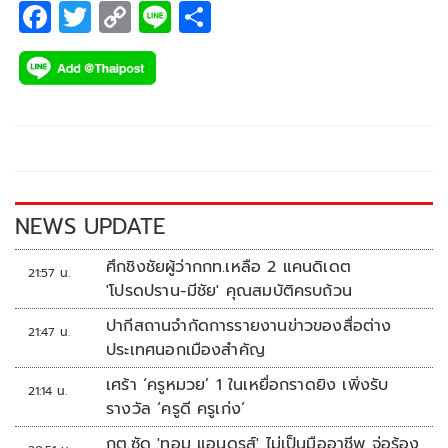
F
T
C
Li
S
ac
wi
o
n
h
e
tt
p
e
ar
b
er
y
e
o
Li
o
n
k
k
NEWS UPDATE
ศึกชิงชัยผู้ว่ากกท.เหลือ 2 แคนดิเดต
21:57 น.
'โปรดปราน-มีชัย' คุณสมบัติครบถ้วน
ปากีสถานจำกัดการรายงานข่าวของสื่อต่าง
21:47 น.
ประเทศนอกเมืองสำคัญ
เศร้า ‘ครูหมวย’ 1 ในเหยื่อกราดยิง เพิ่งรับ
21:14 น.
รางวัล ‘ครูดี ครูเก่ง’
กต.ซัด 'ทอม แอนดรูส์' ไม่เป็นมืออาชีพ จ่อร้อง