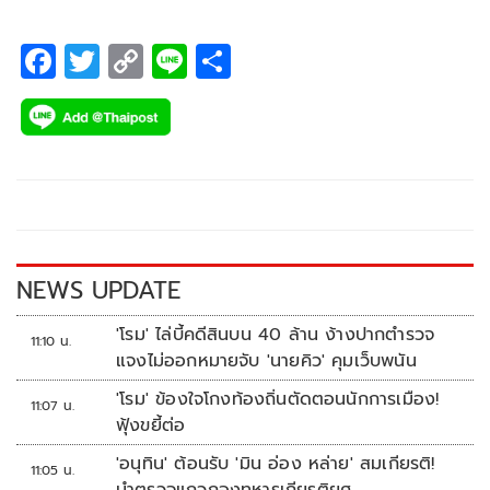
F
T
C
Li
S
ac
wi
o
n
h
e
tt
p
e
ar
b
er
y
e
o
Li
o
n
k
k
NEWS UPDATE
'โรม' ไล่บี้คดีสินบน 40 ล้าน ง้างปากตำรวจ
11:10 น.
แจงไม่ออกหมายจับ 'นายคิว' คุมเว็บพนัน
'โรม' ข้องใจโกงท้องถิ่นตัดตอนนักการเมือง!
11:07 น.
ฟุ้งขยี้ต่อ
'อนุทิน' ต้อนรับ 'มิน อ่อง หล่าย' สมเกียรติ!
11:05 น.