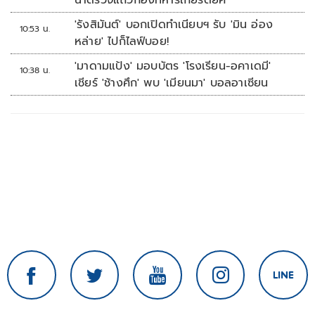
นำตรวจแถวกองทหารเกียรติยศ
'รังสิมันต์' บอกเปิดทำเนียบฯ รับ 'มิน อ่อง
10:53 น.
หล่าย' ไปก็ไลฟ์บอย!
'มาดามแป้ง' มอบบัตร 'โรงเรียน-อคาเดมี'
10:38 น.
เชียร์ 'ช้างศึก' พบ 'เมียนมา' บอลอาเซียน