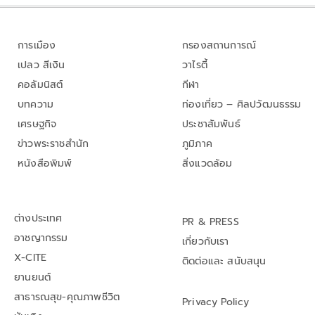
การเมือง
กรองสถานการณ์
เปลว สีเงิน
วาไรตี้
คอลัมนิสต์
กีฬา
บทความ
ท่องเที่ยว – ศิลปวัฒนธรรม
เศรษฐกิจ
ประชาสัมพันธ์
ข่าวพระราชสำนัก
ภูมิภาค
หนังสือพิมพ์
สิ่งแวดล้อม
ต่างประเทศ
PR & PRESS
อาชญากรรม
เกี่ยวกับเรา
X-CITE
ติดต่อและ สนับสนุน
ยานยนต์
สาธารณสุข-คุณภาพชีวิต
Privacy Policy