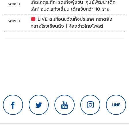
เกิดเหตุระทึก! รถเก๋งพุ่งชน 'ศูนย์พัฒนาเด็ก
14:06 น.
เล็ก' อบต.แก่งเสี้ยน เด็กเจ็บกว่า 10 ราย
LIVE สะเทือนขวัญทั้งประเทศ กราดยิง
14:05 น.
กลางโรงเรียนดัง | ห้องข่าวไทยโพสต์