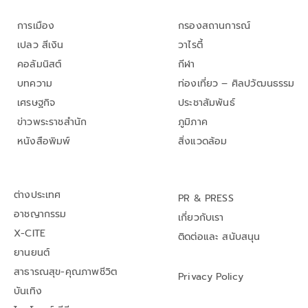
การเมือง
กรองสถานการณ์
เปลว สีเงิน
วาไรตี้
คอลัมนิสต์
กีฬา
บทความ
ท่องเที่ยว – ศิลปวัฒนธรรม
เศรษฐกิจ
ประชาสัมพันธ์
ข่าวพระราชสำนัก
ภูมิภาค
หนังสือพิมพ์
สิ่งแวดล้อม
ต่างประเทศ
PR & PRESS
อาชญากรรม
เกี่ยวกับเรา
X-CITE
ติดต่อและ สนับสนุน
ยานยนต์
สาธารณสุข-คุณภาพชีวิต
Privacy Policy
บันเทิง