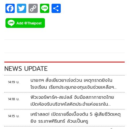
F
T
C
Li
S
ac
wi
o
n
h
e
tt
p
e
ar
b
er
y
e
o
Li
o
n
k
k
NEWS UPDATE
นายกฯ สั่งเยียวยาเร่งด่วน เหตุกราดยิงใน
14:19 น.
โรงเรียน เรียกประชุมกองทุนเงินช่วยเหลือฯ
ทันที
ฟิวเจอร์พาร์ค-สเปลล์ จับมือสภากาชาดไทย
14:18 น.
เปิดห้องรับบริจาคโลหิตประจำแห่งแรกใน
ศูนย์การค้าปทุมธานี
เศร้าสลด! เปิดรายชื่อเบื้องต้น 5 ผู้เสียชีวิตเหตุ
14:15 น.
ยิง รร.เทพศิรินทร์ ล้วนเป็นครู