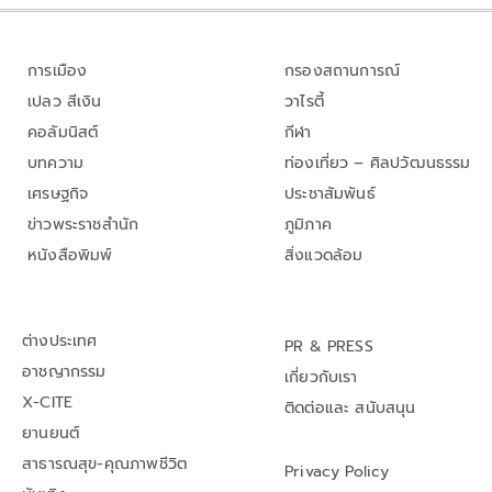
การเมือง
กรองสถานการณ์
เปลว สีเงิน
วาไรตี้
คอลัมนิสต์
กีฬา
บทความ
ท่องเที่ยว – ศิลปวัฒนธรรม
เศรษฐกิจ
ประชาสัมพันธ์
ข่าวพระราชสำนัก
ภูมิภาค
หนังสือพิมพ์
สิ่งแวดล้อม
ต่างประเทศ
PR & PRESS
อาชญากรรม
เกี่ยวกับเรา
X-CITE
ติดต่อและ สนับสนุน
ยานยนต์
สาธารณสุข-คุณภาพชีวิต
Privacy Policy