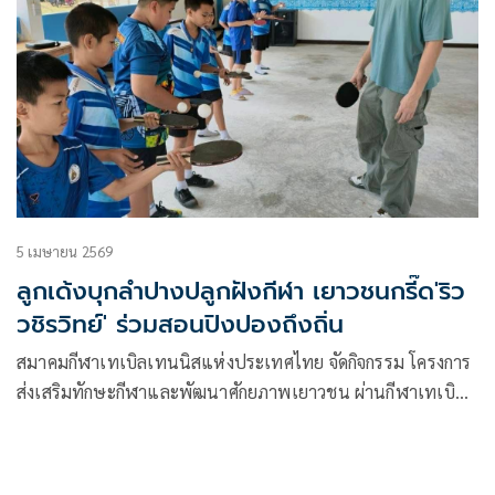
5 เมษายน 2569
ลูกเด้งบุกลำปางปลูกฝังกีฬา เยาวชนกรี๊ด'ริว
วชิรวิทย์' ร่วมสอนปิงปองถึงถิ่น
สมาคมกีฬาเทเบิลเทนนิสแห่งประเทศไทย จัดกิจกรรม โครงการ
ส่งเสริมทักษะกีฬาและพัฒนาศักยภาพเยาวชน ผ่านกีฬาเทเบิล
เทนนิส ภายใต้โครงการ SET Star Table Tennis 2026 ณ
โรงเรียนบ้านสามขา จังหวัดลำปาง โดยมี ดร.อภิทัย บำรุงพนิช
ถาวร รองเลขาธิการสมาคมกีฬาเทเบิลเทนนิสแห่งประเทศไทย