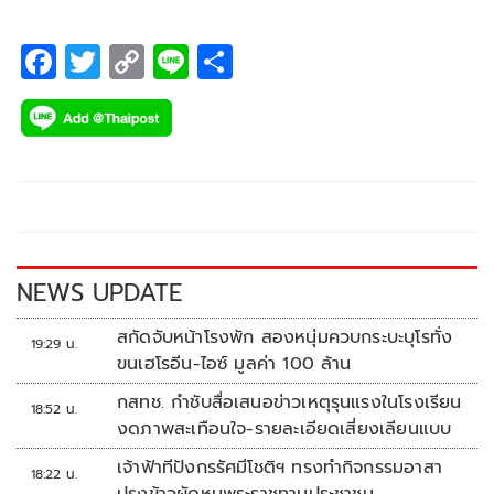
พร้อมด้วย ดร.อัด ชัยภูมิ อุดมมาลัย ผู้ฝึกสอนเทเบิลเทนนิส
มหาวิทยาลัยธรรมศาสตร์
F
T
C
Li
S
ac
wi
o
n
h
e
tt
p
e
ar
b
er
y
e
o
Li
o
n
k
k
NEWS UPDATE
สกัดจับหน้าโรงพัก สองหนุ่มควบกระบะบุโรทั่ง
19:29 น.
ขนเฮโรอีน-ไอซ์ มูลค่า 100 ล้าน
กสทช. กำชับสื่อเสนอข่าวเหตุรุนแรงในโรงเรียน
18:52 น.
งดภาพสะเทือนใจ-รายละเอียดเสี่ยงเลียนแบบ
เจ้าฟ้าทีปังกรรัศมีโชติฯ ทรงทำกิจกรรมอาสา
18:22 น.