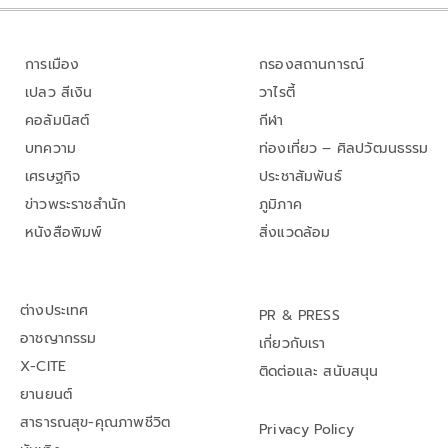
การเมือง
กรองสถานการณ์
เปลว สีเงิน
วาไรตี้
คอลัมนิสต์
กีฬา
บทความ
ท่องเที่ยว – ศิลปวัฒนธรรม
เศรษฐกิจ
ประชาสัมพันธ์
ข่าวพระราชสำนัก
ภูมิภาค
หนังสือพิมพ์
สิ่งแวดล้อม
ต่างประเทศ
PR & PRESS
อาชญากรรม
เกี่ยวกับเรา
X-CITE
ติดต่อและ สนับสนุน
ยานยนต์
สาธารณสุข-คุณภาพชีวิต
Privacy Policy