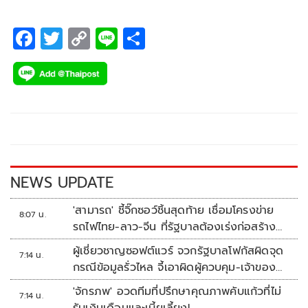
F
T
C
Li
S
ac
wi
o
n
h
e
tt
p
e
ar
b
er
y
e
o
Li
o
n
k
k
NEWS UPDATE
'สามารถ' ชี้จิ๊กซอว์ชิ้นสุดท้าย เชื่อมโครงข่าย
8:07 น.
รถไฟไทย-ลาว-จีน ที่รัฐบาลต้องเร่งก่อสร้าง
ทันที
ผู้เชี่ยวชาญซอฟต์แวร์ จวกรัฐบาลโฟกัสผิดจุด
7:14 น.
กรณีข้อมูลรั่วไหล จี้เอาผิดผู้ควบคุม-เจ้าของ
ระบบตามกฎหมาย PDPA
'จักรภพ' อวดทีมที่ปรึกษาคุณภาพคับแก้วที่ไม่
7:14 น.