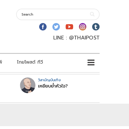
LINE : @THAIPOST
พ์
ไทยโพสต์ ทีวี
วิสามัญบันเทิง
เหยียบย่ำหัวใจ?