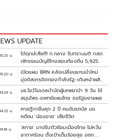
EWS UPDATE
ได้ฤกษ์เสียที! ก.กลาง รับทราบมติ กสถ.
15:25 น.
เพิกถอนบัญชีโกงสอบท้องถิ่น 5,925
ราย
เปิดแผน BRN หลังเปลี่ยนแกนนำใหม่
15:20 น.
มุ่งดิสเครดิตกองกำลังรัฐ-เดินหน้าผลิต
แนวร่วม
มธ.โชว์โมเดลบำบัดผู้เสพยาบ้า 9 วัน ใช้
14:29 น.
สมุนไพร-แพทย์แผนไทย ชงรัฐขยายผล
ศาลฎีกายืนคุก 2 ปี คนขับรถบัส มข.
14:25 น.
คดีชน 'น้องอาย' เสียชีวิต
'สกาย' มาปรับตัวซ้อมเมืองไทย ไม่หวั่น
14:18 น.
อากาศร้อน ตั้งเป้าเต็มร้อยลุย อชก.