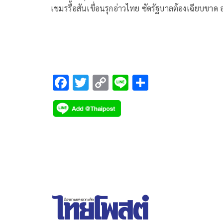
เขมรรื้อสันเขื่อนรุกอ่าวไทย ซัดรัฐบาลต้องเฉียบขาด 
แค่ประท้วง
F
T
C
Li
S
ac
wi
o
n
h
e
tt
p
e
ar
b
er
y
e
o
Li
o
n
k
k