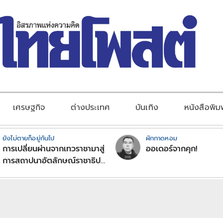
เศรษฐกิจ
ต่างประเทศ
บันเทิง
หนังสือพิม
ยังไม่ตายก็อยู่กันไป
ผักกาดหอม
การเปลี่ยนผ่านจากเทวราชามาสู่
ออเดอร์จากคุก!
การสถาปนาอัตลักษณ์ราชาธิป
ไตยแบบพุทธศาสนาในพระไตร
ปิฏก : สามัญผลสูตรในฐานะ
ทฤษฎีขีดจำกัดของอำนาจรัฐ
เหนือแรงงานและทรัพย์สิน