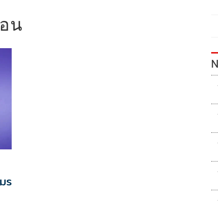
ื่อน
N
ขมร