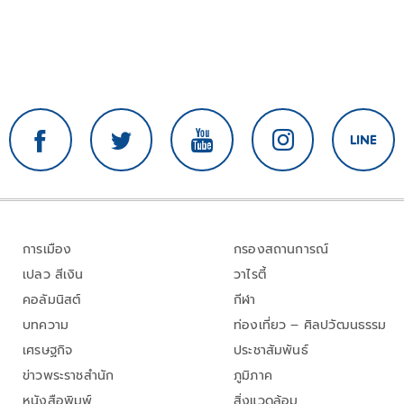
การเมือง
กรองสถานการณ์
เปลว สีเงิน
วาไรตี้
คอลัมนิสต์
กีฬา
บทความ
ท่องเที่ยว – ศิลปวัฒนธรรม
เศรษฐกิจ
ประชาสัมพันธ์
ข่าวพระราชสำนัก
ภูมิภาค
หนังสือพิมพ์
สิ่งแวดล้อม