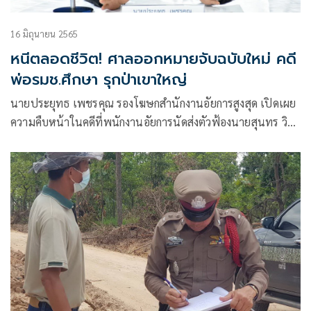
16 มิถุนายน 2565
หนีตลอดชีวิต! ศาลออกหมายจับฉบับใหม่ คดี
พ่อรมช.ศึกษา รุกป่าเขาใหญ่
นายประยุทธ เพชรคุณ รองโฆษกสำนักงานอัยการสูงสุด เปิดเผย
ความคืบหน้าในคดีที่พนักงานอัยการนัดส่งตัวฟ้องนายสุนทร วิลา
วัลย์ นายกองค์การบริหารส่วนจังหวัดปราจีนบุรี ในคดีการมีส่วน
ร่วมบุกรุกที่ดินป่าสงวนแห่งชาติเขาใหญ่ จ.ปราจีนบุรี ช่วงปี
2545 ที่มีรายงานว่าคดีได้หมดอายุความวันที่ 13 มิ.ย.ที่ผ่านมา
นั้น