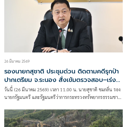
26 มีนาคม 2569
รองนายกสุชาติ ประชุมด่วน ติดตามคดีรุกป่า
ปากเตรียม จ.ระนอง สั่งเข้มตรวจสอบ–เร่ง
ดำเนินคดีผู้กระทำผิด
วันนี้ (26 มีนาคม 2569) เวลา 11.00 น. นายสุชาติ ชมกลิ่น รอง
นายกรัฐมนตรี และรัฐมนตรีว่าการกระทรวงทรัพยากรธรรมชาติ
และสิ่งแวดล้อม (รมว.ทส.) เป็นประธานการประชุมหารือติดตาม
ความคืบหน้าการแก้ไขปัญหาการบุกรุกตัดไม้ทำลายป่า และการ
ออกเอกสารสิทธิ์หนังสือรับรองการทำประโยชน์ (น.ส.3 ก.) ท้องที่