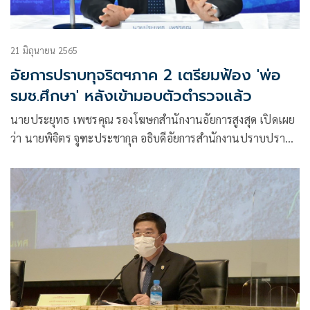
21 มิถุนายน 2565
อัยการปราบทุจริตฯภาค 2 เตรียมฟ้อง 'พ่อ
รมช.ศึกษา' หลังเข้ามอบตัวตำรวจแล้ว
นายประยุทธ เพชรคุณ รองโฆษกสำนักงานอัยการสูงสุด เปิดเผย
ว่า นายพิจิตร จูฑะประชากุล อธิบดีอัยการสำนักงานปราบปราม
การทุจริตภาค 2 ได้ประสานมาที่ฝ่ายโฆษกว่า ได้รับแจ้งจากเจ้า
หน้าที่ตำรวจว่านายสุนทร