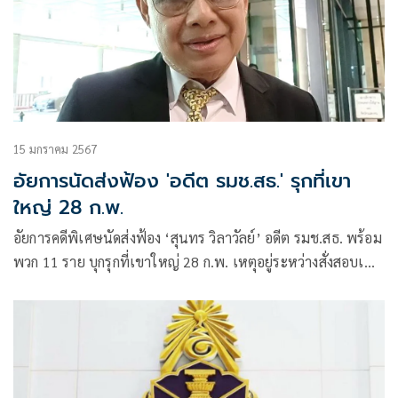
15 มกราคม 2567
อัยการนัดส่งฟ้อง 'อดีต รมช.สธ.' รุกที่เขา
ใหญ่ 28 ก.พ.
อัยการคดีพิเศษนัดส่งฟ้อง ‘สุนทร วิลาวัลย์’ อดีต รมช.สธ. พร้อม
พวก 11 ราย บุกรุกที่เขาใหญ่ 28 ก.พ. เหตุอยู่ระหว่างสั่งสอบเพิ่ม
ตามคำสั่ง อสส.