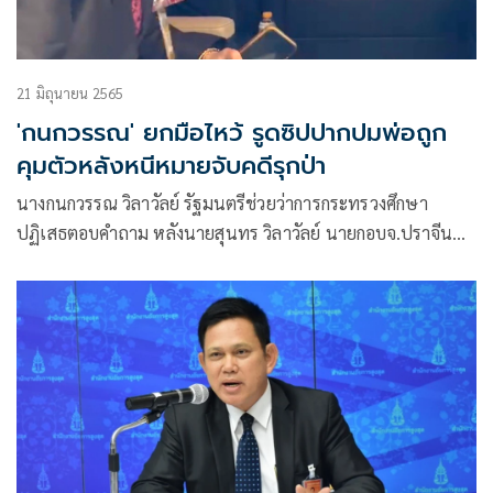
21 มิถุนายน 2565
'กนกวรรณ' ยกมือไหว้ รูดซิปปากปมพ่อถูก
คุมตัวหลังหนีหมายจับคดีรุกป่า
นางกนกวรรณ วิลาวัลย์ รัฐมนตรีช่วยว่าการกระทรวงศึกษา
ปฏิเสธตอบคำถาม หลังนายสุนทร วิลาวัลย์ นายกอบจ.ปราจีนบุรี
ซึ่งเป็นบิดาถูกตำรวจควบคุมตัวหลังหลบหนีหมายจับในคดีออก
โฉนดที่ดินบุดรุก อุทยานแห่งชาติเขาใหญ่โดยไม่ชอบ เพียงแต่
ยกมือไหว้