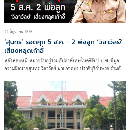
22 มิถุนายน 2565
‘สุนทร’ รอดคุก 5 ส.ค. - 2 พ่อลูก ‘วิลาวัลย์’
เสี่ยงหลุดเก้าอี้
หลังหลบหนี-หมายจับอยู่ร่วมสัปดาห์เศษในคดีที่ ป.ป.ช. ชี้มูล
ความผิดนายสุนทร วิลาวัลย์ นายกฯอบจ.ปราจีบุรีกับพวก ร่วมกัน
ออกโฉนดที่ดินที่ตำบลเนินหอม อำเภอเมืองปราจีนบุรี ซึ่งอยู่ใน
เขตอุทยานแห่งชาติเขาใหญ่ ปราจีนบุรี โดยมิชอบและเป็นกา
รุกป่า ซึ่งคดีสนับสนุนเจ้าหน้าที่รัฐออกเอกสิทธิ์โดยมิชอบ คดีขาด
อายุความไปเมื่อ 13มิถุนายน