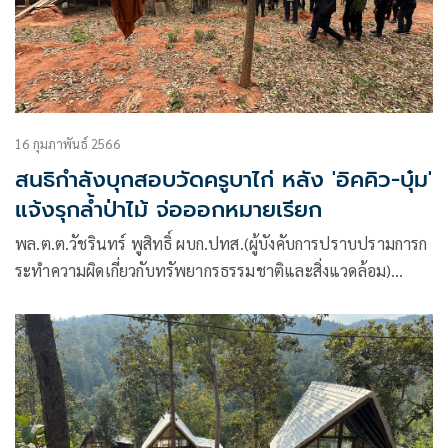
16 กุมภาพันธ์ 2566
สนธิกำลังบุกสอบวัดครูบาไก่ หลัง 'อิคคิว-บุ๋ม'
แจ้งรุกล้ำป่าไม้ จ่อออกหมายเรียก
พล.ต.ต.วัชรินทร์ พูสิทธิ์ ผบก.ปทส.(ผู้บังคับการปราบปรามการก
ระทำความผิดเกี่ยวกับทรัพยากรธรรมชาติและสิ่งแวดล้อม)
พร้อมด้วย เจ้าหน้าที่ตำรวจสอบสวนกลาง,สภ.มัญจาคีรี เจ้า
หน้าที่ที่ดินจังหวัด, เจ้าหน้าที่สปก., เจ้าหน้าที่ป่าไม้