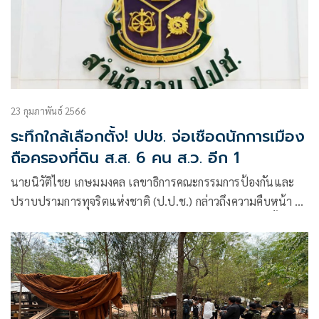
23 กุมภาพันธ์ 2566
ระทึกใกล้เลือกตั้ง! ปปช. จ่อเชือดนักการเมือง
ถือครองที่ดิน ส.ส. 6 คน ส.ว. อีก 1
นายนิวัติไชย เกษมมงคล เลขาธิการคณะกรรมการป้องกันและ
ปราบปรามการทุจริตแห่งชาติ (ป.ป.ช.) กล่าวถึงความคืบหน้า 7
คดีผู้ดำรงตำแหน่งครอบครองที่ดินโดยมิชอบ ที่มีการแต่งตั้ง
อนุกรรมการไต่สวนกรณีฝ่าฝืนหรือไม่ปฏิบัติตามมาตรฐานทาง
จริยธรรมอย่างร้ายแรง ว่า ขออนุญาตไม่เปิดเผยชื่อของผู้ดำรง
ตำแหน่งทางการเมืองดังกล่าว