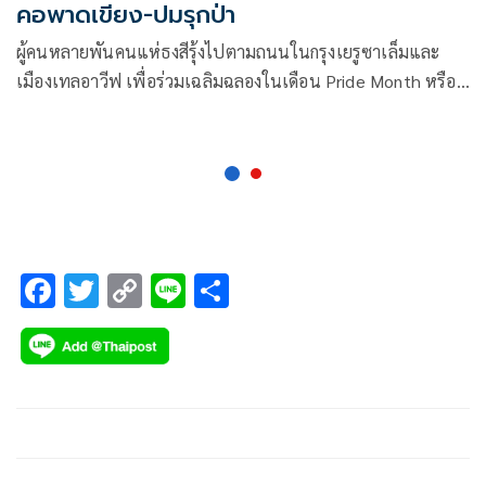
คอพาดเขียง-ปมรุกป่า
ผู้คนหลายพันคนแห่ธงสีรุ้งไปตามถนนในกรุงเยรูซาเล็มและ
เมืองเทลอาวีฟ เพื่อร่วมเฉลิมฉลองในเดือน Pride Month หรือ
เดือนแห่งความภาคภูมิใจของกลุ่มหลากหลายทางเพศ LGBTQ+
(แอลจีบีทีคิวพลัส) โดยมีการดูแลรักษาความปลอดภัยอย่างหนา
แน่นเป็นฉากหลัง
F
T
C
Li
S
ac
wi
o
n
h
e
tt
p
e
ar
b
er
y
e
o
Li
o
n