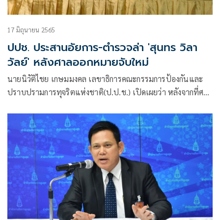
17 มิถุนายน 2565
ปปช. ประสานอัยการ-ตำรวจล่า 'สุนทร วิลา
วัลย์' หลังศาลออกหมายจับใหม่
นายนิวัติไชย เกษมมงคล เลขาธิการคณะกรรมการป้องกันและ
ปราบปรามการทุจริตแห่งชาติ(ป.ป.ช.) เปิดเผยว่า หลังจากที่ศาล
อาญาคดีทุจริตและประพฤติมิชอบภาค2 ออกหมายจับนายสุนทร
วิลาวัลย์ ในความผิดฐานเป็นผู้สนับสนุนเจ้าพนักงานออกโฉนดรุก
ที่อุทยานแห่งชาติเขาใหญ่ จ.ปราจีนบุรีนั้น