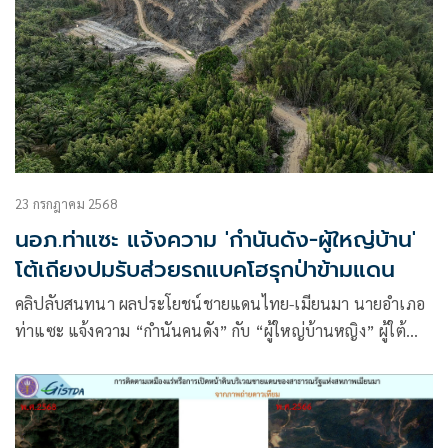
หมู่ 2 ตำบลกำพวน
23 กรกฎาคม 2568
นอภ.ท่าแซะ แจ้งความ 'กำนันดัง-ผู้ใหญ่บ้าน'
โต้เถียงปมรับส่วยรถแบคโฮรุกป่าข้ามแดน
คลิปลับสนทนา ผลประโยชน์ชายแดนไทย-เมียนมา นายอำเภอ
ท่าแซะ แจ้งความ “กำนันคนดัง” กับ “ผู้ใหญ่บ้านหญิง” ผู้ใต้
บังคับปัญหา โตเถียงกล่าวหารับส่วยรถแบ็คโฮรุกป่า ข้ามแดน
ออกนอกราชาณาจักร