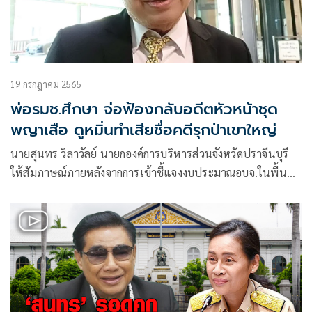
19 กรกฎาคม 2565
พ่อรมช.ศึกษา จ่อฟ้องกลับอดีตหัวหน้าชุด
พญาเสือ ดูหมิ่นทำเสียชื่อคดีรุกป่าเขาใหญ่
นายสุนทร วิลาวัลย์ นายกองค์การบริหารส่วนจังหวัดปราจีนบุรี
ให้สัมภาษณ์ภายหลังจากการเข้าชี้แจงงบประมาณอบจ.ในพื้นที่
จ.ปราจีนบุรีต่อคณะกรรมาธิการ (กมธ.) วิสามัญพิจารณาร่างพระ
ราชบัญญัติงบประมาณรายจ่ายประจำปีงบประมาณ พ.ศ.2566