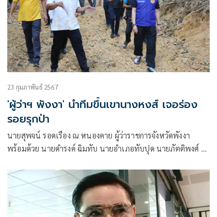
23 กุมภาพันธ์ 2567
'ผู้ว่าฯ พังงา' นำทีมขึ้นเขานางหงส์ เจอร่อง
รอยรุกป่า
นายสุพจน์ รอดเรือง ณ หนองคาย ผู้ว่าราชการจังหวัดพังงา
พร้อมด้วย นายดำรงค์ ฉิมทับ นายอำเภอทับปุด นายภัตติพงศ์ สุ
นทรวร ผอ.สำนักงานทรัพยากรธรรมชาติและสิ่งแวดล้อมจังหวัด
พังงา