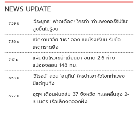
k
k
NEWS UPDATE
'วีระยุทธ' ฟาดเดือด! ใครทำ 'กำแพงคอร์รัปชัน'
7:59 น.
สูงขึ้นไม่รู้จบ
เปิดงานวิจัย 'มธ.' ออกแบบโรงเรียน รับมือ
7:36 น.
เหตุกราดยิง
แผ่นดินไหวเขย่าเมียนมา ขนาด 2.6 ห่าง
7:17 น.
แม่ฮ่องสอน 148 กม.
'วิโรจน์' สวน 'อนุทิน' ใครบ้าเอาหัวโขกกำแพง
6:53 น.
มีแต่ทุบทิ้ง
อุตุฯ เตือนฝนถล่ม 37 จังหวัด ทะเลคลื่นสูง 2-
6:27 น.
3 เมตร เรือเล็กงดออกฝั่ง