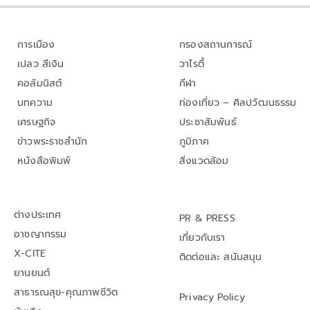
การเมือง
กรองสถานการณ์
เปลว สีเงิน
วาไรตี้
คอลัมนิสต์
กีฬา
บทความ
ท่องเที่ยว – ศิลปวัฒนธรรม
เศรษฐกิจ
ประชาสัมพันธ์
ข่าวพระราชสำนัก
ภูมิภาค
หนังสือพิมพ์
สิ่งแวดล้อม
ต่างประเทศ
PR & PRESS
อาชญากรรม
เกี่ยวกับเรา
X-CITE
ติดต่อและ สนับสนุน
ยานยนต์
สาธารณสุข-คุณภาพชีวิต
Privacy Policy