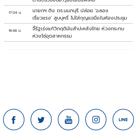
ด่านตรวจจับอาวุธปืนเป็นพิเศษ
นายกฯ ติง ตร.นนทบุรี ปล่อย 'ฉลอง
17:04 น.
เรี่ยวแรง' สูบบุหรี่ ไม่ใส่กุญแจมือในห้องประชุม
จี้รัฐเร่งแก้วิกฤติมันสำปะหลังไทย ห่วงกระทบ
16:48 น.
ห่วงโซ่อุตสาหกรรม