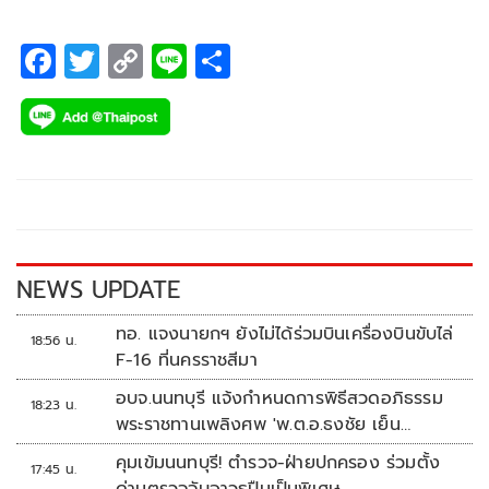
F
T
C
Li
S
ac
wi
o
n
h
e
tt
p
e
ar
b
er
y
e
o
Li
o
n
k
k
NEWS UPDATE
ทอ. แจงนายกฯ ยังไม่ได้ร่วมบินเครื่องบินขับไล่
18:56 น.
F-16 ที่นครราชสีมา
อบจ.นนทบุรี แจ้งกำหนดการพิธีสวดอภิธรรม
18:23 น.
พระราชทานเพลิงศพ 'พ.ต.อ.ธงชัย เย็น
ประเสริฐ'
คุมเข้มนนทบุรี! ตำรวจ-ฝ่ายปกครอง ร่วมตั้ง
17:45 น.