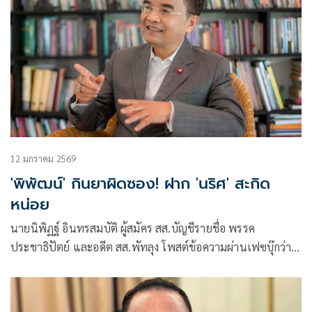
12 มกราคม 2569
'พิพัฒน์' กินยาผิดซอง! ฝาก 'นริศ' สะกิด
หน่อย
นายนิพิฏฐ์ อินทรสมบัติ ผู้สมัคร สส.บัญชีรายชื่อ พรรค
ประชาธิปัตย์ และอดีต สส.พัทลุง โพสต์ข้อความผ่านเฟซบุ๊กว่า
“คุณพิพัฒน์ รัชกิจประการ คงกินยาผิดซอง