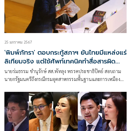
25 มกราคม 2567
'พิมพ์ภัทรา' ตอบกระทู้สภาฯ ยันไทยมีแหล่งแร่
ลิเทียมจริง แต่ใช้ศัพท์เทคนิคทำสื่อสารผิด
พลาด
นายร่มธรรม ขำนุรักษ์ สส.พัทลุง พรรคประชาธิปัตย์ สอบถาม
นายกรัฐมนตรีถึงกรณีกรมอุตสาหกรรมพื้นฐานและการเหมืองแร่
แถลงระบุประเทศไทยพบแหล่งแร่ลิเทียม จ.พังงา ที่มีมากเป็น
อันดับ 3 ของโลก เพื่อใช้ผลิตแบตเตอรี่รถยนต์ไฟฟ้า