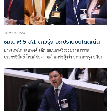
8 มกราคม 2567
ชมเปาะ! 5 สส. ดาวรุ่ง อภิปรายงบโดดเด่น
นายเทพไท เสนพงศ์ อดีต สส.นครศรีธรรมราช พรรค
ประชาธิปัตย์ โพสต์ข้อความผ่านเฟซบุ๊กว่า 5 สส.ดาวรุ่ง อภิปราย
โดดเด่น