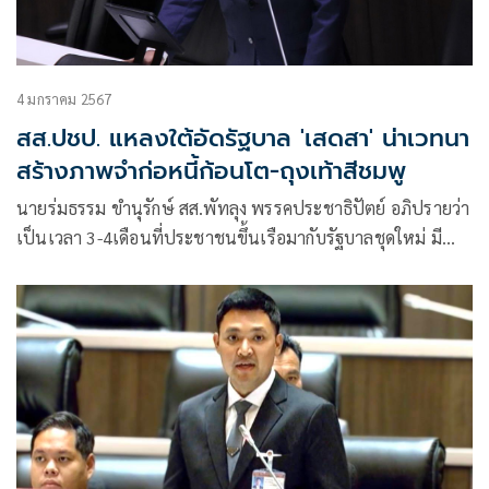
4 มกราคม 2567
สส.ปชป. แหลงใต้อัดรัฐบาล 'เสดสา' น่าเวทนา
สร้างภาพจำก่อหนี้ก้อนโต-ถุงเท้าสีชมพู
นายร่มธรรม ขำนุรักษ์ สส.พัทลุง พรรคประชาธิปัตย์ อภิปรายว่า
เป็นเวลา 3-4เดือนที่ประชาชนขึ้นเรือมากับรัฐบาลชุดใหม่ มี
นายเศรษฐา ทวีสิน นายกรัฐมนตรีและรมว.คลัง เป็นกัปตันเรือ
แต่สิ่งที่ปรากฏในร่างพ.ร.บ.งบประมาณรายจ่ายปี2567น่าผิด
หวัง