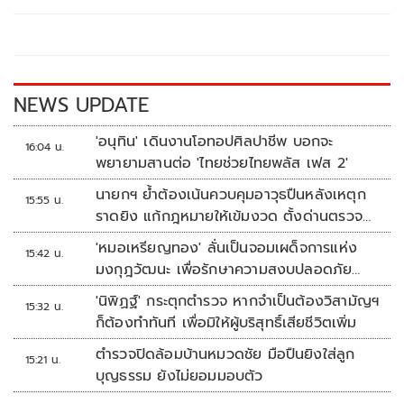
b
er
y
e
o
Li
o
n
k
k
NEWS UPDATE
'อนุทิน' เดินงานโอทอปศิลปาชีพ บอกจะ
16:04 น.
พยายามสานต่อ 'ไทยช่วยไทยพลัส เฟส 2'
นายกฯ ย้ำต้องเน้นควบคุมอาวุธปืนหลังเหตุก
15:55 น.
ราดยิง แก้กฎหมายให้เข้มงวด ตั้งด่านตรวจ
เพิ่ม
'หมอเหรียญทอง' ลั่นเป็นจอมเผด็จการแห่ง
15:42 น.
มงกุฎวัฒนะ เพื่อรักษาความสงบปลอดภัย
ภายในรพ.
'นิพิฏฐ์' กระตุกตำรวจ หากจำเป็นต้องวิสามัญฯ
15:32 น.
ก็ต้องทำทันที เพื่อมิให้ผู้บริสุทธิ์เสียชีวิตเพิ่ม
ตำรวจปิดล้อมบ้านหมวดชัย มือปืนยิงใส่ลูก
15:21 น.
บุญธรรม ยังไม่ยอมมอบตัว