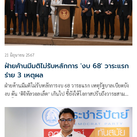
21 มิถุนายน 2567
ฝ่ายค้านมีมติไม่รับหลักการ 'งบ 68' วาระแรก
ร่าย 3 เหตุผล
ฝ่ายค้านมีมติไม่รับหลักการงบ 68 วาระแรก เหตุรัฐบาลเบียดบัง
งบ ดัน ‘ดิจิทัลวอลเล็ต’ เกินไป ชี้ยังให้โอกาสปรับถึงวาระสาม
ขืนดื้อดึงขู่ร้องศาลสั่งระงับ ‘ปกรณ์วุฒิ’ มั่นในไม่มี สส.ก้าวไกล
โหวตสวน