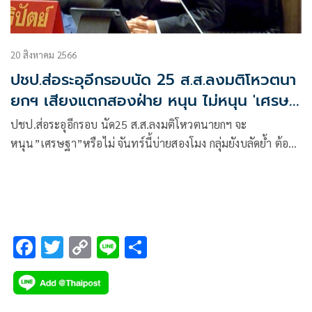
20 สิงหาคม 2566
ปชป.ส่อระอุอีกรอบนัด 25 ส.ส.ลงมติโหวตนา
ยกฯ เสียงแตกสองฝ่าย หนุน ไม่หนุน 'เศรษฐ
า'
ปชป.ส่อระอุอีกรอบ นัด25 ส.ส.ลงมติโหวตนายกฯ จะ
หนุน”เศรษฐา”หรือไม่ จันทร์นี้บ่ายสองโมง กลุ่มยังบลัดย้ำ ต้อง
ยึดมติพรรค
F
T
C
Li
S
ac
wi
o
n
h
e
tt
p
e
ar