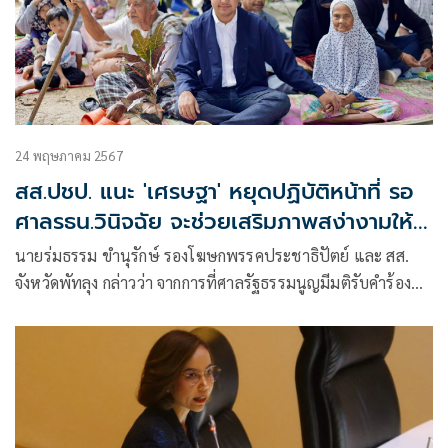
24 พฤษภาคม 2567
สส.ปชป. แนะ 'เศรษฐา' หยุดปฏิบัติหน้าที่ รอ
ศาลรธน.วินิจฉัย จะช่วยเสริมภาพสง่างามให้
ได้
นายร่มธรรม ขำนุรักษ์ รองโฆษกพรรคประชาธิปัตย์ และ สส.
จังหวัดพัทลุง กล่าวว่า จากการที่ศาลรัฐธรรมนูญมีมติรับคำร้อง
ของ 40 สว. ที่ยื่นคำร้องขอให้วินิจฉัยความเป็นรัฐมนตรีของนาย
เศรษฐา ทวีสิน นายกรัฐมนตรี กรณีที่ตั้งนายพิชิต