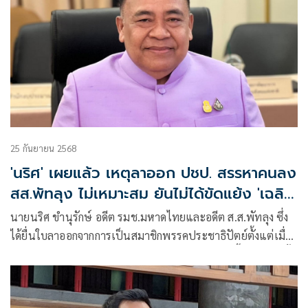
25 กันยายน 2568
'นริศ' เผยแล้ว เหตุลาออก ปชป. สรรหาคนลง
สส.พัทลุง ไม่เหมาะสม ยันไม่ได้ขัดแย้ง 'เฉลิม
ชัย'
นายนริศ ขํานุรักษ์ อดีต รมช.มหาดไทยและอดีต ส.ส.พัทลุง ซึ่ง
ได้ยื่นใบลาออกจากการเป็นสมาชิกพรรคประชาธิปัตย์ตั้งแต่เมื่อ
วันที่ 5 กันยายนที่ผ่านมา ได้โพสต์ข้อความเฟซบุ๊กชี้แจงเป็นครั้ง
แรกว่า เหตุผลการลาออกจากพรรคประชาธิปัตย์ที่ผมตั้งใจให้
เงียบ