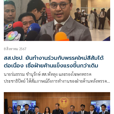
8 สิงหาคม 2567
สส.ปชป. ยันทำงานร่วมกับพรรคใหม่สีส้มได้
ต่อเนื่อง เชื่อฝ่ายค้านแข็งแรงขึ้นกว่าเดิม
นายร่มธรรม ขำนุรักษ์ สส.พัทลุง และรองโฆษกพรรค
ประชาธิปัตย์ ให้สัมภาษณ์ถึงการทำงานของฝ่ายค้านหลังพรรค
ก้าวไกลถูกยุบ ว่า ตนขอแสดงความเสียใจ ในฐานะที่เป็นสส.
เพื่อนร่วมงาน