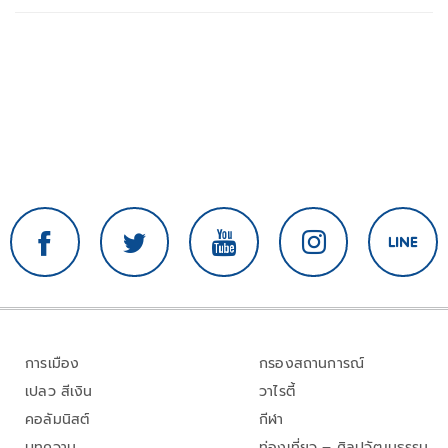
การเมือง
กรองสถานการณ์
เปลว สีเงิน
วาไรตี้
คอลัมนิสต์
กีฬา
บทความ
ท่องเที่ยว – ศิลปวัฒนธรรม