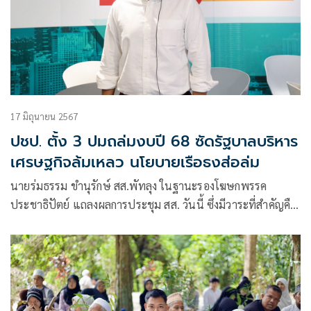
17 มิถุนายน 2567
ปชป. ตั้ง 3 ปมถล่มงบปี 68 ซัดรัฐบาลบริหาร
เศรษฐกิจล้มเหลว นโยบายเรือธงส่อล่ม
นายร่มธรรม ขำนุรักษ์ สส.พัทลุง ในฐานะรองโฆษกพรรค
ประชาธิปัตย์ แถลงผลการประชุม สส. วันนี้ ซึ่งมีวาระที่สำคัญคือ
การพิจารณาร่างพระราชบัญญัติ(พ.ร.บ.)งบประมาณรายจ่ายงบ
ประมาณ พ.ศ. 2568 ระหว่างวันที่ 19-21 มิ.ย. 2567