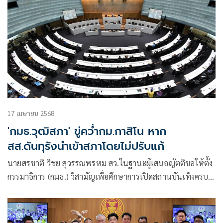
17 เมษายน 2568
'กมธ.วุฒิสภา' ขู่คว่ำกม.กาสิโน หาก
สส.ดันทุรังนำเข้าสภาโดยไม่ปรับแก้
นายสรชาติ วิชย สุวรรณพรหม สว.ในฐานะผู้เสนอญัตติขอให้ตั้ง
กรรมาธิการ (กมธ.) วิสามัญเพื่อศึกษาการเปิดสถานบันเทิงครบ
วงจร วุฒิสภา เปิดเผยว่า กมธ.วิสามัญฯ จะนัดประชุมนัดแรกใน
วันที่ 23 เม.ย.นี้