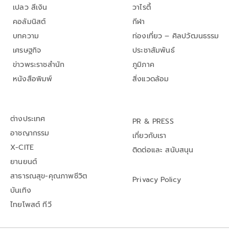
เปลว สีเงิน
วาไรตี้
คอลัมนิสต์
กีฬา
บทความ
ท่องเที่ยว – ศิลปวัฒนธรรม
เศรษฐกิจ
ประชาสัมพันธ์
ข่าวพระราชสำนัก
ภูมิภาค
หนังสือพิมพ์
สิ่งแวดล้อม
ต่างประเทศ
PR & PRESS
อาชญากรรม
เกี่ยวกับเรา
X-CITE
ติดต่อและ สนับสนุน
ยานยนต์
สาธารณสุข-คุณภาพชีวิต
Privacy Policy
บันเทิง
ไทยโพสต์ ทีวี