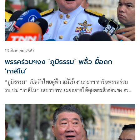
13 สิงหาคม 2567
พรรคร่วมฯงง ‘ภูมิธรรม’ พลิ้ว ยื้อถก
‘กาสิโน’
“ภูมิธรรม” เปิดตึกไทยคู่ฟ้า แม้ไร้เงานายกฯ หารือพรรคร่วม
รบ.ปม “กาสิโน” เลขาฯ พท.เผยอยากให้คุยตกผลึกก่อนชง ครม.
มั่นใจ “พรรครัฐบาล-ฝ่ายค้าน”