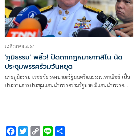
12 สิงหาคม 2567
'ภูมิธรรม' พลิ้ว! ปัดถกกฎหมายกาสิโน นัด
ประชุมพรรคร่วมวันหยุด
นายภูมิธรรม เวชยชัย รองนายกรัฐมนตรีและรมว.พาณิชย์ เป็น
ประธานการประชุมแกนนำพรรคร่วมรัฐบาล มีแกนนำพรรค
ร่วมฯเข้าร่วมประชุมอย่างพร้อมเพียง อาทิ นายสรวงศ์ เทียน
ทอง เลขาธิการพรรคเพื่อไทย (พท.) นายพีระพันธุ์ สาลีรัฐวิภาค
รองนายกรัฐมนตรีและรมว.พลังงาน
F
T
C
Li
S