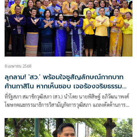
8 เมษายน 2568
ลุกลาม! 'สว.' พร้อมใจชูสัญลักษณ์กากบาท
ค้านกาสิโน หากเห็นชอบ​ เจอร้องจริยธรรม​
'ป.ป.ช.-ศาล​รธน.'
ที่รัฐสภา สมาชิกวุฒิสภา​ (สว.) นำโดย​ นายพิสิษฐ์ อภิวัฒนาพงศ์
โฆษกคณะกรรมาธิการวิสามัญกิจการวุฒิสภา​ แถลงคัดค้านการนำ
ร่างพระราชบัญญัติ