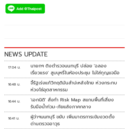
ac
wi
o
n
h
e
tt
p
e
ar
b
er
y
e
o
Li
o
n
k
k
NEWS UPDATE
นายกฯ ติงตำรวจนนทบุรี ปล่อย 'ฉลอง
17:04 น.
เรี่ยวแรง' สูบบุหรี่ในห้องประชุม ไม่ใส่กุญแจมือ
จี้รัฐเร่งแก้วิกฤติมันสำปะหลังไทย ห่วงกระทบ
16:48 น.
ห่วงโซ่อุตสาหกรรม
'เอกนิติ' สั่งทำ Risk Map สแกนพื้นที่เสี่ยง
16:44 น.
รับมือน้ำท่วม-ภัยแล้งภาคกลาง
ผู้ว่าฯนนทบุรี ขยับ เพิ่มมาตรการเข้มงวดตั้ง
16:41 น.
ด่านตรวจอาวุธ