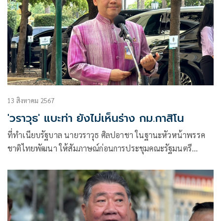
13 สิงหาคม 2567
'วราวุธ' แบะท่า ยังไม่เห็นร่าง กม.กาสิโน
ที่ทำเนียบรัฐบาล นายวราวุธ ศิลปอาชา ในฐานะหัวหน้าพรรค
ชาติไทยพัฒนา ให้สัมภาษณ์ก่อนการประชุมคณะรัฐมนตรี
(ครม.) ถึ