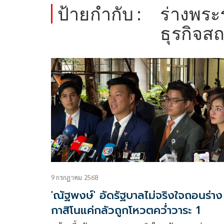
ป้ายกำกับ :
ร่างพร
ธุรกิจส
9 กรกฎาคม 2568
'ณัฐพงษ์' อัดรัฐบาลไม่จริงใจถอนร่าง
กาสิโนแค่กลัวถูกโหวตคว่ำวาระ 1