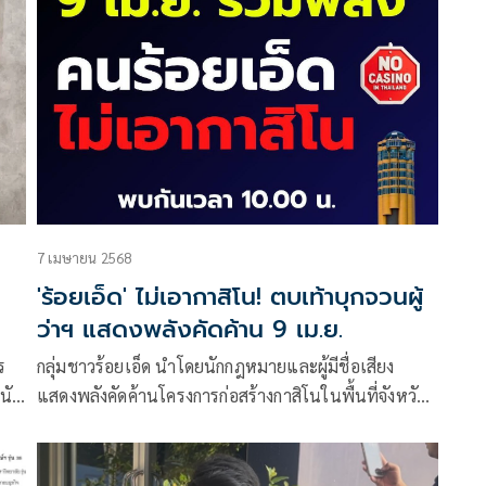
(พ.ร.บ.) การประกอบธุรกิจสถานบันเทิง พ.ศ….
7 เมษายน 2568
'ร้อยเอ็ด' ไม่เอากาสิโน! ตบเท้าบุกจวนผู้
ว่าฯ แสดงพลังคัดค้าน 9 เม.ย.
ร
กลุ่มชาวร้อยเอ็ด นำโดยนักกฎหมายและผู้มีชื่อเสียง
นัก
แสดงพลังคัดค้านโครงการก่อสร้างกาสิโนในพื้นที่จังหวัด
ียน
โดยเตรียมยื่นแถลงการณ์พร้อมรายชื่อผู้ร่วมลงนาม
คัดค้านต่อผู้ว่าราชการจังหวัดร้อยเอ็ด