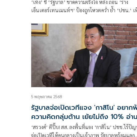
‘เท้ง’ ชี้ ‘รัฐบาล’ ขาดความจริงใจ หลัง ถอน ‘ร่าง
เอ็นเตอร์เทนเมนท์ฯ’ ป้องถูกโหวตคว่ำ ย้ำ ‘ปชน.’ เ
ด้วยกับการถอน แต่เหตุผลยังไม่ดีพอ ไม่ขอออกความเ
ปมวิวาทะผู้นำจีนไม่เอากาสิโน ของ ‘แพทองธาร-อนุ
5 พฤษภาคม 2568
รัฐบาลจ่อเปิดเวทีแจง 'กาสิโน' อยากฟ
ความคิดกลุ่มต้าน เย้ยไม่ถึง 10% อ่า
กม.
‘สรวงศ์’ ตีปี๊บ! สส. ลงพื้นที่แจง ‘กาสิโน’ ปชช.ไร้ปั
จ่อเปิดเวทีให้คนกลางเป็นเจ้าภาพ รัฐบาลพร้อมแลก