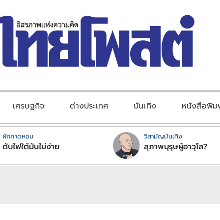
เศรษฐกิจ
ต่างประเทศ
บันเทิง
หนังสือพิม
ผักกาดหอม
วิสามัญบันเทิง
ดับไฟใต้มันไม่ง่าย
สุภาพบุรุษผู้อาวุโส?