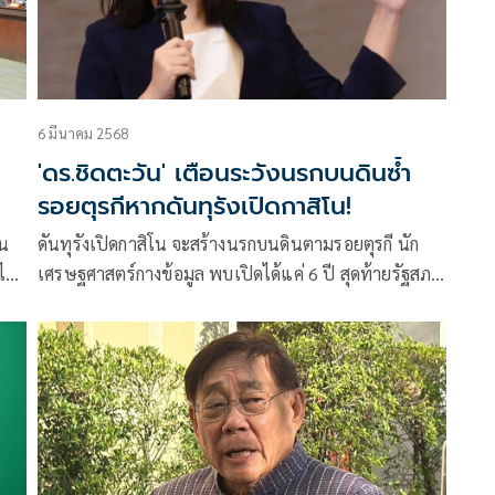
6 มีนาคม 2568
'ดร.ชิดตะวัน' เตือนระวังนรกบนดินซ้ำ
รอยตุรกีหากดันทุรังเปิดกาสิโน!
ดันทุรังเปิดกาสิโน จะสร้างนรกบนดินตามรอยตุรกี นัก
ม่
เศรษฐศาสตร์กางข้อมูล พบเปิดได้แค่ 6 ปี สุดท้ายรัฐสภา
ต้องออกกฎหมายปิดหมด หลังคอร์รัปชันเบ่งบาน แก๊ง
มาเฟียครองเมือง ศูนย์กลางแหล่งฟอกเงินดำ