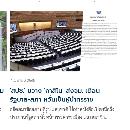
ภูมิใจไทย” โดยระบุว่า
7 เมษายน 2568
วม
'สปช.' ขวาง 'กาสิโน' ส่งจม. เตือน
รัฐบาล-สภา หวั่นเป็นผู้นำทรราช
ะ
อดีตสมาชิกสภาปฏิรูปแห่งชาติ ได้ทำหนังสือเปิดผนึกถึง
ประธานรัฐสภา หัวหน้าพรรคการเมือง และสมาชิก
รัฐสภา เรื่อง ขอให้พิจารณาไม่ผ่าน ร่างพระราชบัญญัติ