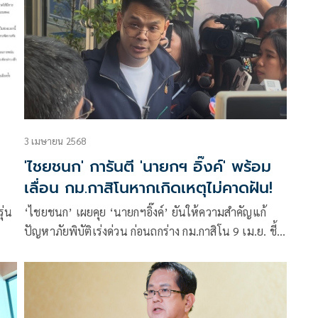
3 เมษายน 2568
'ไชยชนก' การันตี 'นายกฯ อิ๊งค์' พร้อม
เลื่อน กม.กาสิโนหากเกิดเหตุไม่คาดฝัน!
ุ่น
‘ไชยชนก’ เผยคุย ‘นายกฯอิ๊งค์’ ยันให้ความสำคัญแก้
ปัญหาภัยพิบัติเร่งด่วน ก่อนถกร่าง กม.กาสิโน 9 เม.ย. ชี้
พร้อมเลื่อนหากมีภัยแทรกเข้ามา ย้ำจุดยืนต้องใช้ภาษี
บาปสร้างประโยชน์ให้ประเทศสูงสุด