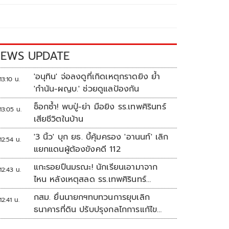
EWS UPDATE
'อนุทิน' จ่อลงดูที่เกิดเหตุกราดยิง ย้ำ
13:10 น.
'กำนัน-ผญบ.' ช่วยดูแลป้องกัน
ช็อกซ้ำ! พบปู่-ย่า มือยิง รร.เทพศิรินทร์
13:05 น.
เสียชีวิตในบ้าน
'3 นิ้ว' บุก ยธ. บี้คุ้มครอง 'อานนท์' เลิก
12:54 น.
แยกแดนผู้ต้องขังคดี 112
แกะรอยปืนมรณะ! นักเรียนเอามาจาก
12:43 น.
ไหน หลังเหตุสลด รร.เทพศิรินทร์
นนทบุรี
กสม. ยื่นนายกฯทบทวนการยุบเลิก
12:41 น.
ธนาคารที่ดิน ปรับปรุงกลไกการแก้ไข
ปัญหาความเหลื่อมล้ำ