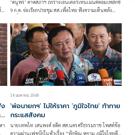
‘ดนุพร’ คาดสภาฯ ถกร่างเอนเตอร์เทนเมนต์คอมเพล็กซ์
ห็น
9 ก.ค. จ่อเรียกประชุม สส.เพื่อไทย ฟังความเห็นหลัง
ห็น
ลงพื้นที่ทำความเข้าใจปชช.
ทิน’
14 เมษายน 2568
ัง
'พ่อนายกฯ' ไม่ให้ราคา 'ภูมิใจไทย' ท้าทาย
น
กระแสสังคม
ญหา
นายเทพไท เสนพงศ์ อดีต สส.นครศรีธรรมราช โพสต์ข้อ
ความผ่านเฟซบุ๊กในหัวเรื่อง “ทักษิณ หยาม ภูมิใจไทยคือ