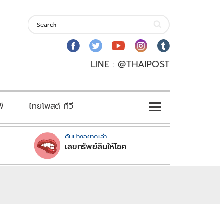
LINE : @THAIPOST
พ์
ไทยโพสต์ ทีวี
คันปากอยากเล่า
เลขทรัพย์สินให้โชค