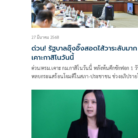
27 มีนาคม 2568
ด่วน! รัฐบาลอุ๊งอิ๊งสอดไส้วาระลับมาก
เคาะกาสิโนวันนี้
ด่วน!ครม.เคาะ กม.กาสิโนวันนี้ หลังพ้นศึกซักฟอก 1 วัน
หลบกระแสร้อนโจมตีในสภา-ประชาชน ช่วงอภิปรายไ
ไว้วางใจ