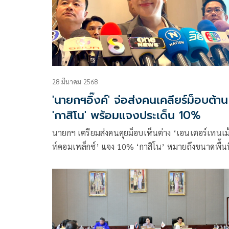
28 มีนาคม 2568
'นายกฯอิ๊งค์' จ่อส่งคนเคลียร์ม็อบต้าน
'กาสิโน' พร้อมแจงประเด็น 10%
นายกฯ เตรียมส่งคนคุยม็อบเห็นต่าง ‘เอนเตอร์เทนเม
ท์คอมเพล็กซ์’ แจง 10% ‘กาสิโน’ หมายถึงขนาดพื้นที
ไม่ใช่มูลค่าเงินลงทุน