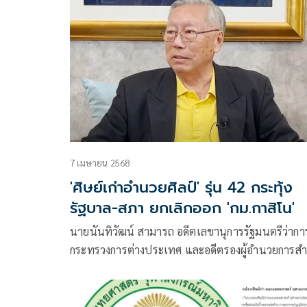
7 เมษายน 2568
'ศิษย์เก่าอำนวยศิลป์' รุ่น 42 กระทุ้ง
รัฐบาล-สภา ยกเลิกออก 'กม.กาสิโน'
นายนันทิวัฒน์ สามารถ อดีตเลขานุการรัฐมนตรีว่ากา
กระทรวงการต่างประเทศ และอดีตรองผู้อำนวยการสำ
ข่าวกรองแห่งชาติ โพสต์เฟซบุ๊กเรื่องแถลงการณ์นักเร
เก่าอำนวยศิลป์รุ่น 42