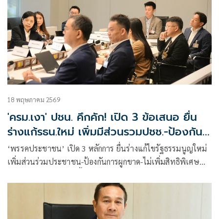
18 พฤษภาคม 2569
'ครม.เงา' ปชน. คึกคัก! เปิด 3 ข้อเสนอ ยื่น
ร่างแก้รธน.ใหม่ เพิ่มมีส่วนรวมปชช.-ป้องกัน
ผูกขาด
‘พรรคประชาชน’ เปิด 3 หลักการ ยื่นร่างแก้ไขรัฐธรรมนูญใหม่
เพิ่มส่วนร่วมประชาชน-ป้องกันการผูกขาด-ไม่เพิ่มสิทธิพิเศษ
สว. ด้าน ‘พริษฐ์’ ย้ำ เบื้องต้นต้องมีคูหาให้ประชาชนร่วมเลือกได้
จวกคำวินิจฉัยศาล รธน. ขัดหลักประชาธิปไตย-ย้อนแย้งกันเอง
มอง รธน.60 คืออุปสรรคสำคัญสุด เหตุวางด่านป้องกันการแก้
ใหม่ ชี้เป็นปุ๋ยให้ระบอบสีน้ำเงินกินรวบทุกสถาบันการเมือง