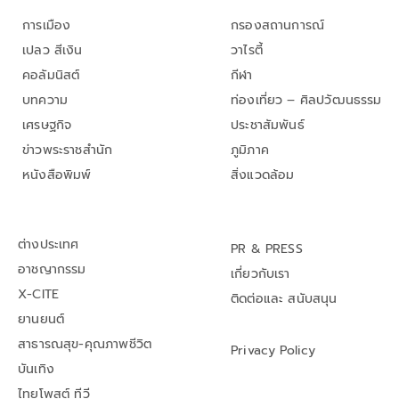
การเมือง
กรองสถานการณ์
เปลว สีเงิน
วาไรตี้
คอลัมนิสต์
กีฬา
บทความ
ท่องเที่ยว – ศิลปวัฒนธรรม
เศรษฐกิจ
ประชาสัมพันธ์
ข่าวพระราชสำนัก
ภูมิภาค
หนังสือพิมพ์
สิ่งแวดล้อม
ต่างประเทศ
PR & PRESS
อาชญากรรม
เกี่ยวกับเรา
X-CITE
ติดต่อและ สนับสนุน
ยานยนต์
สาธารณสุข-คุณภาพชีวิต
Privacy Policy
บันเทิง
ไทยโพสต์ ทีวี