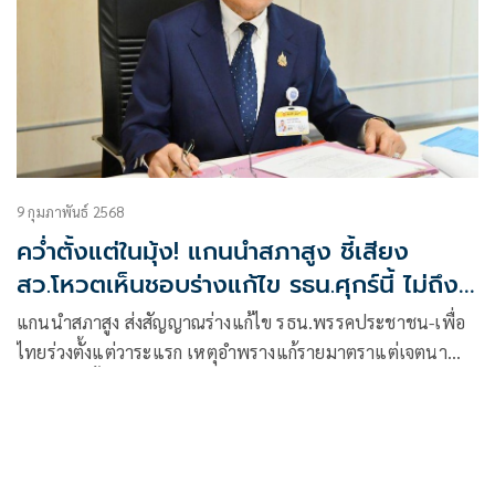
9 กุมภาพันธ์ 2568
คว่ำตั้งแต่ในมุ้ง! แกนนำสภาสูง ชี้เสียง
สว.โหวตเห็นชอบร่างแก้ไข รธน.ศุกร์นี้ ไม่ถึง 1
ใน 3 แน่
แกนนำสภาสูง ส่งสัญญาณร่างแก้ไข รธน.พรรคประชาชน-เพื่อ
ไทยร่วงตั้งแต่วาระแรก เหตุอำพรางแก้รายมาตราแต่เจตนา
เขียนใหม่ทั้งฉบับ