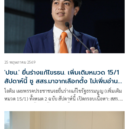
25 พฤษภาคม 2569
'ปชน.' ยื่นร่างแก้ไขรธน. เพิ่มเติมหมวด 15/1
สัปดาห์นี้ ชู สสร.มาจากเลือกตั้ง ไม่เพิ่มอำนาจ
พิเศษ สว.
ไอติม เผยพรรคประชาชนจะยื่นร่างแก้ไขรัฐธรรมนูญ (เพิ่มเติม
หมวด 15/1) ทั้งหมด 2 ฉบับ สัปดาห์นี้ เปิดกรอบเนื้อหา: สสร.
มาจากการเลือกตั้ง – มีทั้งตัวแทนพื้นที่-ตัวแทนเชิงประเด็น –
ไม่เพิ่มอำนาจพิเศษให้ สว.