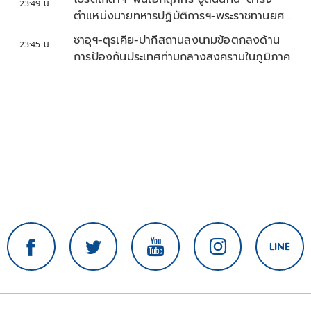
23:49 น.
ตำแหน่งนายทหารปฏิบัติการฯ-พระราชทานยศ
'พลตรี'
ซาอุฯ-ตุรเคีย-ปากีสถานลงนามข้อตกลงด้าน
23:45 น.
การป้องกันประเทศท่ามกลางสงครามในภูมิภาค