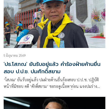
5 มิถุนายน 2569
'ปธ.โสภณ' ยันรับอยู่แล้ว คำร้องฝ่ายค้านยื่น
สอบ ป.ป.ช. ปมศักดิ์สยาม
‘โสภณ’ ยันรับอยู่แล้ว ปมฝ่ายค้านยื่นร้องสอบ ป.ป.ช. ปฏิบัติ
หน้าที่มิชอบ คดี ‘ศักดิ์สยาม’ ขอรอดูเนื้อหาก่อน แจงปมร่าง
แก้ไขรัฐธรรมนูญให้ทุกฝ่ายหันหน้าคุยกัน ชี้ประธานมีหน้าที่
บรรจุวาระ