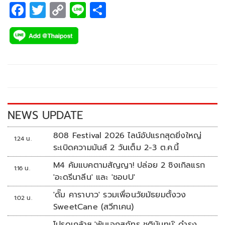
F
T
C
Li
S
ac
wi
o
n
h
e
tt
p
e
ar
b
er
y
e
o
Li
o
n
k
k
NEWS UPDATE
808 Festival 2026 ไลน์อัปแรกสุดยิ่งใหญ่
1:24 น.
ระเบิดความมันส์ 2 วันเต็ม 2-3 ต.ค.นี้
M4 คัมแบคตามสัญญา! ปล่อย 2 ซิงเกิลแรก
1:16 น.
'อะดรีนาลีน' และ 'ชอบU'
'ดั๊ม คาราบาว' รวมเพื่อนวัยมัธยมตั้งวง
1:02 น.
SweetCane (สวีทเคน)
โปรดเกล้าฯ 'พันเอกสุภัทร ชูตินันทน์' ดำรง