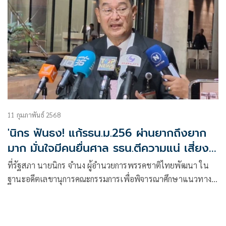
11 กุมภาพันธ์ 2568
'นิกร ฟันธง! แก้รธน.ม.256 ผ่านยากถึงยาก
มาก มั่นใจมีคนยื่นศาล รธน.ตีความแน่ เสี่ยง
ผิดจริยธรรม
ที่รัฐสภา นายนิกร จำนง ผู้อำนวยการพรรคชาติไทยพัฒนา ใน
ฐานะอดีตเลขานุการคณะกรรมการเพื่อพิจารณาศึกษาแนวทาง
ในการทำประช