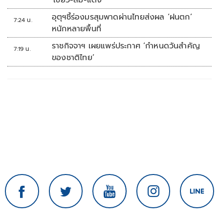
'เขียว-ส้ม-แดง'
อุตุฯชี้ร่องมรสุมพาดผ่านไทยส่งผล ‘ฝนตก’
7:24 น.
หนักหลายพื้นที่
ราชกิจจาฯ เผยแพร่ประกาศ ‘กำหนดวันสำคัญ
7:19 น.
ของชาติไทย’