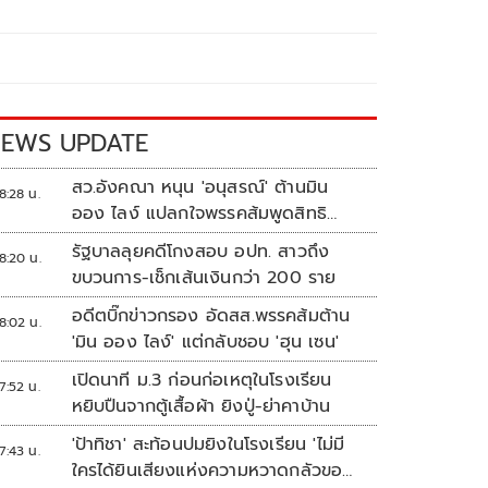
EWS UPDATE
สว.อังคณา หนุน 'อนุสรณ์' ต้านมิน
8:28 น.
ออง ไลง์ แปลกใจพรรคส้มพูดสิทธิ
มนุษยชนแต่กลับเงียบ
รัฐบาลลุยคดีโกงสอบ อปท. สาวถึง
8:20 น.
ขบวนการ-เช็กเส้นเงินกว่า 200 ราย
อดีตบิ๊กข่าวกรอง อัดสส.พรรคส้มต้าน
8:02 น.
'มิน ออง ไลง์' แต่กลับชอบ 'ฮุน เซน'
เปิดนาที ม.3 ก่อนก่อเหตุในโรงเรียน
7:52 น.
หยิบปืนจากตู้เสื้อผ้า ยิงปู่-ย่าคาบ้าน
'ป้าทิชา' สะท้อนปมยิงในโรงเรียน 'ไม่มี
7:43 น.
ใครได้ยินเสียงแห่งความหวาดกลัวของ