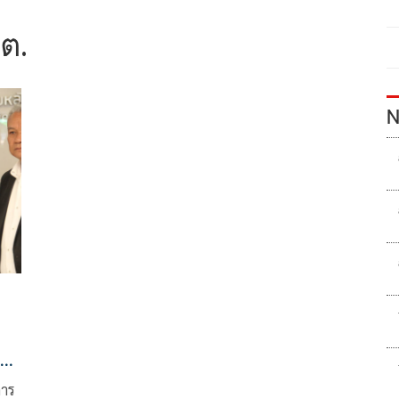
.ต.
N
าร
การ