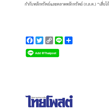
แปลงเอกสาร
กำกับหลักทรัพย์และตลาดหลักทรัพย์ (ก.ล.ต.) “เสี่ยโก
นายก่อเกียรติ พาณิชยารมณ์ โปรโมเตอร์มวยโลกเจ้า
รางวัลยอดเยี่ยมเอเชีย 3 สถาบัน เดินหน้าร้องขอควา
เป็นธรรม นำคณะสื่อมวลชนร้องต่อ สำนักงานคณะ
กรรมการกำกับหลักทรัพย์และตลาดหลักทรัพย์ (ก.ล.ต.
ให้ตรวจสอบหนังสือบริคณห์สนธิ และเพิกถอนการรับ
F
T
C
Li
S
ทะเบียนนิติบุคคล บริษัท แพลน บี มีเดีย จำกัด (มหา
ac
wi
o
n
h
e
tt
p
e
ar
b
er
y
e
o
Li
o
n
k
k