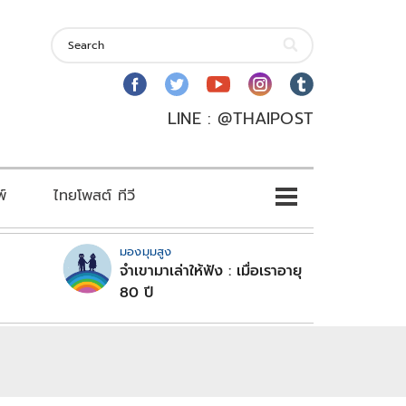
LINE : @THAIPOST
พ์
ไทยโพสต์ ทีวี
มองมุมสูง
จำเขามาเล่าให้ฟัง : เมื่อเราอายุ
80 ปี