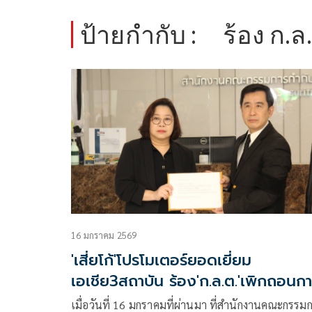
ป้ายกำกับ :
ร้อง ก.ล
16 มกราคม 2569
'เสี่ยโก้'โปรโมเตอร์ยอดเยี่ยม
เอเชีย3สถาบัน ร้อง'ก.ล.ต.'เพิกถอนก
รับจดทะเบียน'แพลนบี' ข้อหาปลอม
เมื่อวันที่ 16 มกราคมที่ผ่านมา ที่สำนักงานคณะกรรม