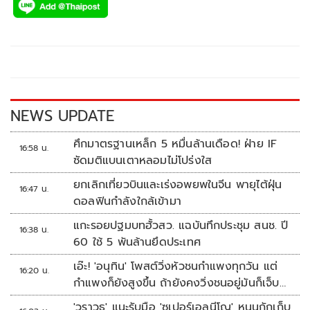
e
tt
p
e
ar
b
er
y
e
o
Li
o
n
k
k
NEWS UPDATE
ศึกมาตรฐานเหล็ก 5 หมื่นล้านเดือด! ฝ่าย IF
16:58 น.
ซัดมติแบนเตาหลอมไม่โปร่งใส
ยกเลิกเที่ยวบินและเร่งอพยพในจีน พายุไต้ฝุ่น
16:47 น.
ดอลฟินกำลังใกล้เข้ามา
แกะรอยปฐมบทฮั้วสว. แฉบันทึกประชุม สนช. ปี
16:38 น.
60 ใช้ 5 พันล้านยึดประเทศ
เอ๊ะ! 'อนุทิน' โพสต์วิ่งหัวชนกำแพงทุกวัน แต่
16:20 น.
กำแพงก็ยังสูงขึ้น ถ้ายังคงวิ่งชนอยู่มันก็เจ็บ
หัวอีก
'วราวุธ' แนะรับมือ 'ซูเปอร์เอลนีโญ' หนุนกักเก็บ