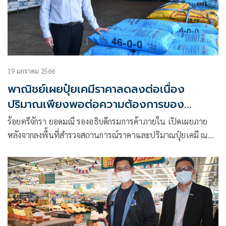
19 มกราคม 2566
พาณิชย์เผยปุ๋ยเคมีราคาลดลงต่อเนื่อง
ปริมาณเพียงพอต่อความต้องการของ
เกษตรกร
ร้อยตรีจักรา ยอดมณี รองอธิบดีกรมการค้าภายใน เปิดเผยภาย
หลังจากลงพื้นที่สำรวจสถานการณ์ราคาและปริมาณปุ๋ยเคมี ณ
สหกรณ์การเกษตรคลองหลวง