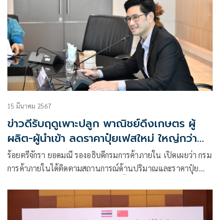
15 มีนาคม 2567
ข่าวดีรับฤดูเพาะปลูก พาณิชย์ดึงเกษตร ผู้
ผลิต-ผู้นำเข้า ลดราคาปุ๋ยเฟสใหม่ ใหญ่กว่า
เดิม
ร้อยตรีจักรา ยอดมณี รองอธิบดีกรมการค้าภายใน เปิดเผยว่า กรม
การค้าภายในได้ติดตามสถานการณ์ด้านปริมาณและราคาปุ๋ย
อย่างใกล้ชิดมาโดยตลอด โดยคาดว่าตั้งแต่เดือนเมษายนเป็นต้น
ไปเกษตรกรจะมีการซื้อปุ๋ยกันมากขึ้นเพื่อเตรียมสำหรับฤดูเพาะ
ปลูกประจำปีนี้