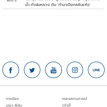
16:03 น.
น้ำ-ทำฝนหลวง ดัน 'ทำนาเปียกสลับแห้ง'
การเมือง
กรองสถานการณ์
เปลว สีเงิน
วาไรตี้