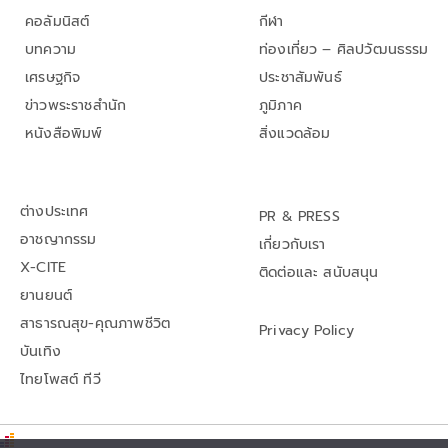
คอลัมนิสต์
กีฬา
บทความ
ท่องเที่ยว – ศิลปวัฒนธรรม
เศรษฐกิจ
ประชาสัมพันธ์
ข่าวพระราชสำนัก
ภูมิภาค
หนังสือพิมพ์
สิ่งแวดล้อม
ต่างประเทศ
PR & PRESS
อาชญากรรม
เกี่ยวกับเรา
X-CITE
ติดต่อและ สนับสนุน
ยานยนต์
สาธารณสุข-คุณภาพชีวิต
Privacy Policy
บันเทิง
ไทยโพสต์ ทีวี