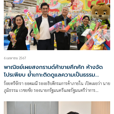
6 เมษายน 2567
พาณิชย์เผยสงกรานต์ค้าขายคึกคัก ห้างจัด
โปรเพียบ ย้ำเกาะติดดูแลความเป็นธรรม
ทางการค้า
ร้อยตรีจักรา ยอดมณี รองอธิบดีกรมการค้าภายใน เปิดเผยว่า นาย
ภูมิธรรม เวชยชัย รองนายกรัฐมนตรีและรัฐมนตรีว่าการ
กระทรวงพาณิชย์ มีนโยบายให้กรมการค้าภายในและสำนักงาน
พาณิชย์จังหวัดทั่วประเทศ