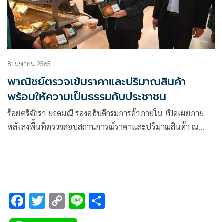
8 เมษายน 2565
พาณิชย์ตรวจเข้มราคาและปริมาณสินค้า
พร้อมให้ความเป็นธรรมกับประชาชน
ร้อยตรีจักรา ยอดมณี รองอธิบดีกรมการค้าภายใน เปิดเผยภาย
หลังลงพื้นที่ตรวจสอบสถานการณ์ราคาและปริมาณสินค้า ณ
ตลาดบางขุนศรี กรุงเทพฯ
F
T
C
Li
S
ac
wi
o
n
h