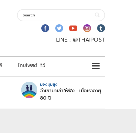
LINE : @THAIPOST
พ์
ไทยโพสต์ ทีวี
มองมุมสูง
จำเขามาเล่าให้ฟัง : เมื่อเราอายุ
80 ปี