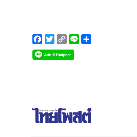
จากชายฉกรรจ์ อ้างว่าเป็นเจ้าหน้าที่ของกรรมสรรพส
เข้ามาขอตรวจค้นภายในร้าน จำหน่ายอุปกรณ์โทรศัพ
มือถือ ก่อนที่จะจับผู้จัดการร้านและลูกน้องชาวมอญ ขึ
รถไปพร้อมกับเรียกรับเงินกว่า 3 แสนบาท
F
T
C
Li
S
ac
wi
o
n
h
e
tt
p
e
ar
b
er
y
e
o
Li
o
n
k
k