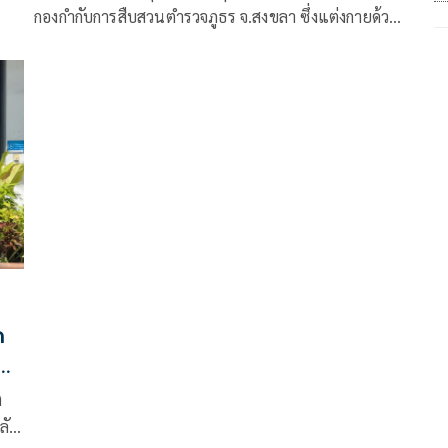
กองกำกับการสืบสวนตำรวจภูธร จ.สงขลา ซึ่งแต่งกายด้วย
ชุดบ้านธรรมดา
ด
จ
ง
ลัง