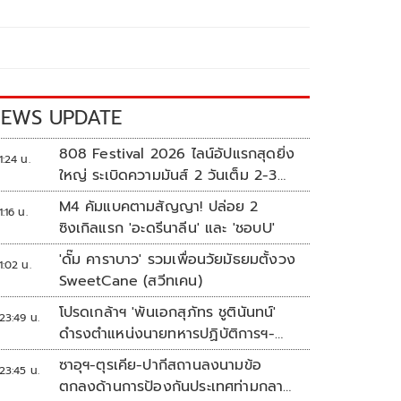
EWS UPDATE
808 Festival 2026 ไลน์อัปแรกสุดยิ่ง
1:24 น.
ใหญ่ ระเบิดความมันส์ 2 วันเต็ม 2-3
ต.ค.นี้
M4 คัมแบคตามสัญญา! ปล่อย 2
1:16 น.
ซิงเกิลแรก 'อะดรีนาลีน' และ 'ชอบU'
'ดั๊ม คาราบาว' รวมเพื่อนวัยมัธยมตั้งวง
1:02 น.
SweetCane (สวีทเคน)
โปรดเกล้าฯ 'พันเอกสุภัทร ชูตินันทน์'
23:49 น.
ดำรงตำแหน่งนายทหารปฏิบัติการฯ-
พระราชทานยศ 'พลตรี'
ซาอุฯ-ตุรเคีย-ปากีสถานลงนามข้อ
23:45 น.
ตกลงด้านการป้องกันประเทศท่ามกลาง