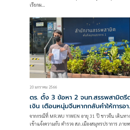
เรียกผ…
20 มกราคม 2566
ตร. ตั้ง 3 ข้อหา 2 จนท.สรรพสามิตรี
เงิน เตือนหนุ่มจีนหากกลับคำให้การอา
โดนแจ้งเท็จ
จากกรณีที่ MR.WU YIWEN อายุ 31 ปี ชาวจีน เดินทา
เข้าแจ้งความกับ ตำรวจ สภ.เมืองสมุทรปราการ ภายห