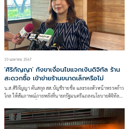
10 เมษายน 2567
'ศิริกัญญา' กังขาเงื่อนไขแจกเงินดิจิทัล ร้าน
สะดวกซื้อ เข้าข่ายร้านขนาดเล็กหรือไม่
น.ส.ศิริกัญญา ตันสกุล สส.บัญชีรายชื่อ และรองหัวหน้าพรรคก้าว
ไกล ให้สัมภาษณ์ภายหลังที่นายกรัฐมนตรีแถลงนโยบายดิจิทัล
วอลเล็ตว่า ตอนนี้เข้าใจว่าข้าราชการสำนักงบประมาณไม่มีวัน
หยุดสงกรานต์ โดยในส่วนงบประมาณปี 67