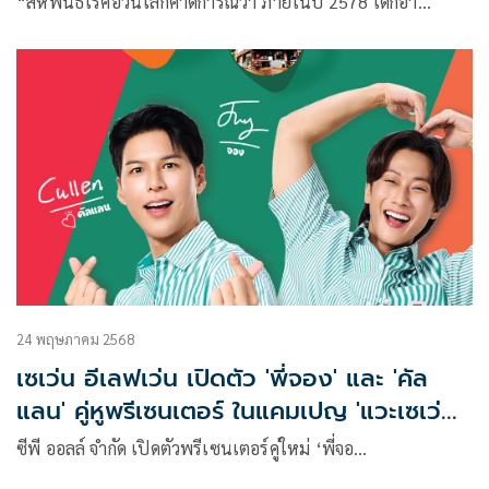
“สหพันธ์โรคอ้วนโลกคาดการณ์ว่า ภายในปี 2578 เด็กอา…
24 พฤษภาคม 2568
เซเว่น อีเลฟเว่น เปิดตัว 'พี่จอง' และ 'คัล
แลน' คู่หูพรีเซนเตอร์ ในแคมเปญ 'แวะเซเว่นฯ
เมื่อไหร่ก็ใจฟู'
ซีพี ออลล์ จำกัด เปิดตัวพรีเซนเตอร์คู่ใหม่ ‘พี่จอ…