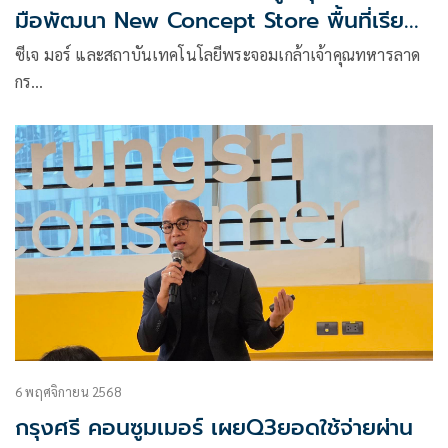
มือพัฒนา New Concept Store พื้นที่เรียนรู้
ของเยาวชนไทย
ซีเจ มอร์ และสถาบันเทคโนโลยีพระจอมเกล้าเจ้าคุณทหารลาด
กร…
6 พฤศจิกายน 2568
กรุงศรี คอนซูมเมอร์ เผยQ3ยอดใช้จ่ายผ่าน