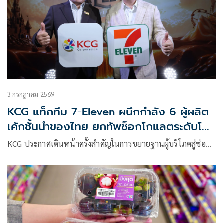
3 กรกฎาคม 2569
KCG แท็กทีม 7-Eleven ผนึกกำลัง 6 ผู้ผลิต
เค้กชั้นนำของไทย ยกทัพช็อกโกแลตระดับโลก
‘Van Houten Professional’ ปูพรมสู่ 13
KCG ประกาศเดินหน้าครั้งสำคัญในการขยายฐานผู้บริโภคสู่ช่อ…
เมนูพรีเมียม ชูความลักชัวรีที่เข้าถึงได้