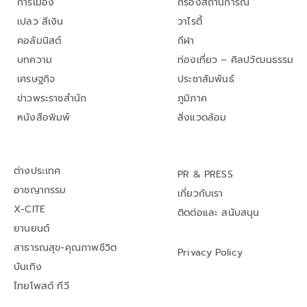
การเมือง
กรองสถานการณ์
เปลว สีเงิน
วาไรตี้
คอลัมนิสต์
กีฬา
บทความ
ท่องเที่ยว – ศิลปวัฒนธรรม
เศรษฐกิจ
ประชาสัมพันธ์
ข่าวพระราชสำนัก
ภูมิภาค
หนังสือพิมพ์
สิ่งแวดล้อม
ต่างประเทศ
PR & PRESS
อาชญากรรม
เกี่ยวกับเรา
X-CITE
ติดต่อและ สนับสนุน
ยานยนต์
สาธารณสุข-คุณภาพชีวิต
Privacy Policy
บันเทิง
ไทยโพสต์ ทีวี