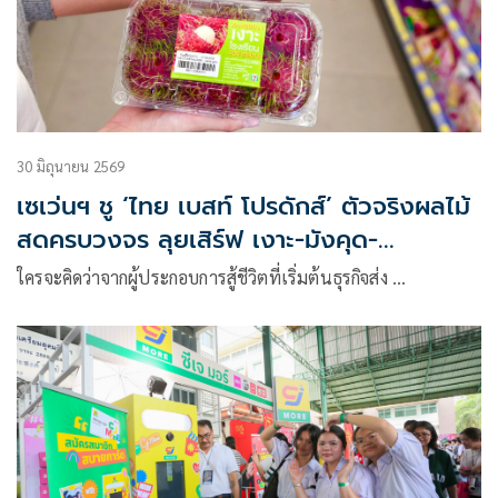
30 มิถุนายน 2569
เซเว่นฯ ชู ‘ไทย เบสท์ โปรดักส์’ ตัวจริงผลไม้
สดครบวงจร ลุยเสิร์ฟ เงาะ-มังคุด-
ลองกอง 120 ตัน/เดือน ลงเชลฟ์พร้อมกัน
ใครจะคิดว่าจากผู้ประกอบการสู้ชีวิตที่เริ่มต้นธุรกิจส่ง …
ทั่วไทย