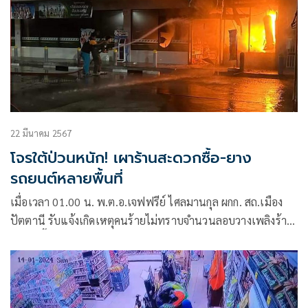
22 มีนาคม 2567
โจรใต้ป่วนหนัก! เผาร้านสะดวกซื้อ-ยาง
รถยนต์หลายพื้นที่
เมื่อเวลา 01.00 น. พ.ต.อ.เจฟฟรีย์ ไศลมานกุล ผกก. สถ.เมือง
ปัตตานี รับแจ้งเกิดเหตุคนร้ายไม่ทราบจำนวนลอบวางเพลิงร้าน
สะดวกซื้อ 7-11 ตำบลปูยุด อำเภอเมือง จังหวัดปัตตานี