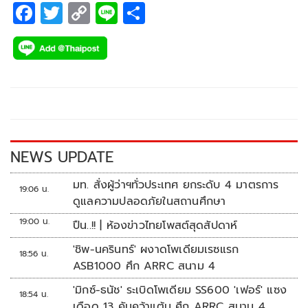
F
T
C
Li
S
ac
wi
o
n
h
e
tt
p
e
ar
b
er
y
e
o
Li
o
n
k
k
NEWS UPDATE
มท. สั่งผู้ว่าฯทั่วประเทศ ยกระดับ 4 มาตรการ
19:06 น.
ดูแลความปลอดภัยในสถานศึกษา
19:00 น.
ปืน..!! | ห้องข่าวไทยโพสต์สุดสัปดาห์
'ชิพ-นครินทร์' ผงาดโพเดียมเรซแรก
18:56 น.
ASB1000 ศึก ARRC สนาม 4
'มิกซ์-ธนัช' ระเบิดโพเดียม SS600 'เฟอร์' แซง
18:54 น.
เดือด 13 คันคว้าแต้ม ศึก ARRC สนาม 4