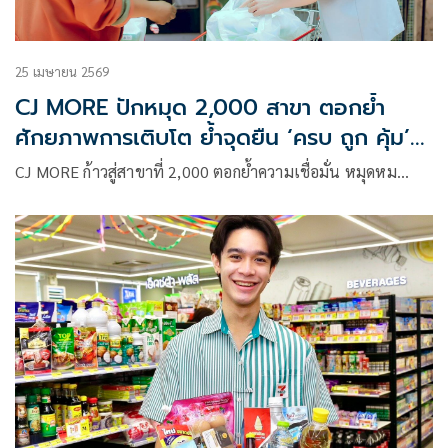
25 เมษายน 2569
CJ MORE ปักหมุด 2,000 สาขา ตอกย้ำ
ศักยภาพการเติบโต ย้ำจุดยืน ‘ครบ ถูก คุ้ม’
เข้าถึงทุกชุมชนไทย รุกขยายทั่วประเทศ
CJ MORE ก้าวสู่สาขาที่ 2,000 ตอกย้ำความเชื่อมั่น หมุดหม…