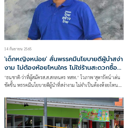
14 กันยายน 2565
'เด็กหญิงหน่อย' ลั่นพรรคมีนโยบายดีผู้นำสง่า
งาม ไม่ต้องห้อยโหนใคร ไม่ใช่ร้านสะดวกซื้อที่
ต้องมีสาขา
‘ธนชาติ-ว่าที่ผู้สมัครส.ส.สกลนคร ทสท.’ โวภาพ’สุดารัตน์’เด่น
ชัดขึ้น พรรคมีนโยบายดีผู้นำที่สง่างาม ไม่จำเป็นต้องห้อยโหน
ใคร อุดมการณ์’ทำให้’ไม่ใช่’ทำเอา’ ลั่น พรรคการเมืองไม่ใช่
ร้านสะดวกซื้อที่ต้องมีสาขา