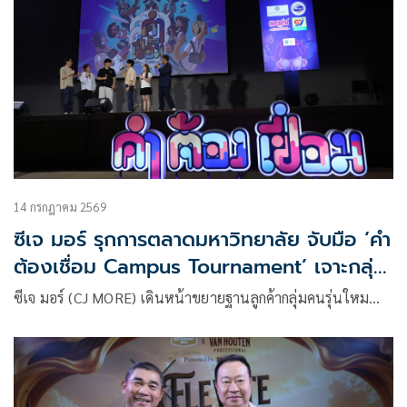
14 กรกฎาคม 2569
ซีเจ มอร์ รุกการตลาดมหาวิทยาลัย จับมือ ‘คำ
ต้องเชื่อม Campus Tournament’ เจาะกลุ่ม
คนรุ่นใหม่
ซีเจ มอร์ (CJ MORE) เดินหน้าขยายฐานลูกค้ากลุ่มคนรุ่นใหม…